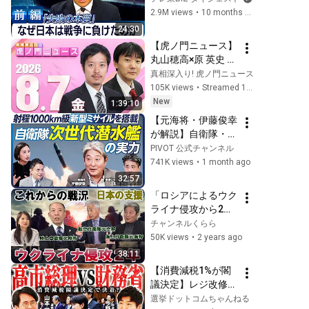
から80年前の教訓
2.9M views
•
10 months ago
を読み解く【豊島晋
24:30
作のテレ東ワールド
【虎ノ門ニュース】
ポリティクス】
丸山穂高×原 英史 
2026/8/7(金)
真相深入り! 虎ノ門ニュース
105K views
•
Streamed 12 hours ago
New
1:39:10
【元海将・伊藤俊幸
が解説】自衛隊・最
新潜水艦ちょうげい
PIVOT 公式チャンネル
の実力／たいげい型
741K views
•
1 month ago
は世界最高レベル／
32:57
日本は原子力潜水艦
「ロシアによるウク
を導入できるか／長
ライナ侵攻から2
距離ミサイルを搭載
年　日本の支援
チャンネルくらら
する次世代型／12
は？」元陸上自衛隊
50K views
•
2 years ago
式地対艦誘導弾を改
小川清史陸将　元海
38:11
良【政策超分析】
上自衛隊伊藤俊幸海
【消費減税1%が閣
将　元航空自衛隊吉
議決定】レジ改修を
田浩介空将　桜林美
巡る攻防と自民党内
選挙ドットコムちゃんねる
佐【チャンネルくら