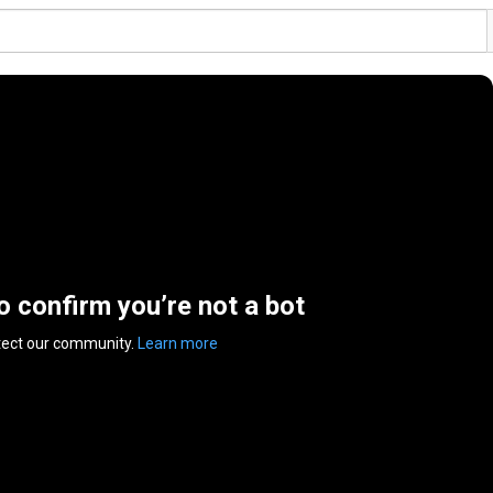
to confirm you’re not a bot
tect our community.
Learn more