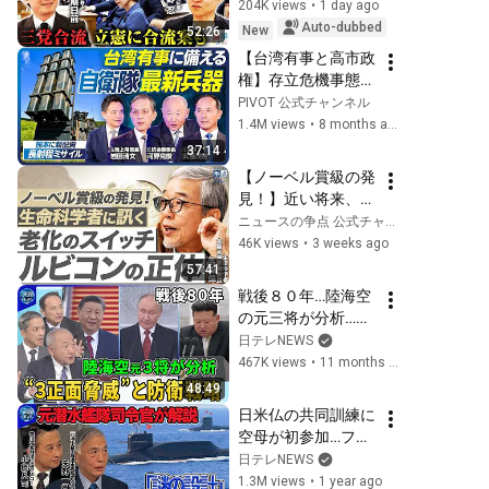
の激しい葛藤／中
204K views
•
1 day ago
ら】＃陸海空シリー
道・立憲・公明の3
Auto-dubbed
New
52:26
ズ
党合流構想に浮上し
【台湾有事と高市政
た「第4の選択肢」
権】存立危機事態・
とは？【今野忍×山
集団的自衛権発動の
PIVOT 公式チャンネル
本期日前】｜選挙ド
タイミング／中国に
1.4M views
•
8 months ago
ットコム
備える自衛隊の最新
37:14
兵器／トマホーク／
【ノーベル賞級の発
レールガン／日英伊
見！】近い将来、人
共同開発・次世代戦
間は老いなくなる？
ニュースの争点 公式チャンネル
闘機／岩田清文×河
／オートファジー研
46K views
•
3 weeks ago
野克俊×武藤茂樹
究の専門家が明かす
57:41
【政策超分析】
老化のスイッチ「ル
戦後８０年…陸海空
ビコン」の正体／な
の元三将が分析…変
ぜ生命は老化する？
化する安全保障のカ
日テレNEWS
AIの進化と構造生物
タチ▽中露朝“３正
467K views
•
11 months ago
学の発展（大阪大学
面”高まる脅威に日
48:49
名誉教授 吉森保）
本の備えは▽活発化
日米仏の共同訓練に
する中国の軍事活
空母が初参加…フィ
動…加速する防衛力
リピン東方▽“異
日テレNEWS
の「南西シフト」▽
形”世界最大？無人
1.3M views
•
1 year ago