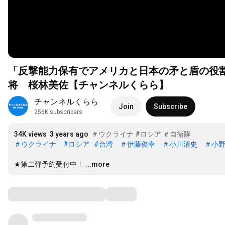
「反撃能力保有でアメリカと日本の矛と盾の役
将 桜林美佐【チャンネルくらら】
チャンネルくらら
Join
Subscribe
256K subscribers
34K views
3 years ago
＃ウクライナ
#ロシア
＃自衛隊
＃ウクライナ
#ロシア
#台湾
＃伊藤俊幸
＃小川清史
＃小
★第二弾予約受付中！
…
...more
Comments