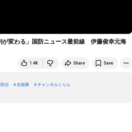
割が変わる」国防ニュース最前線 伊藤俊幸元海
1.4K
Share
Save
野田治
＃自衛隊
＃チャンネルくらら