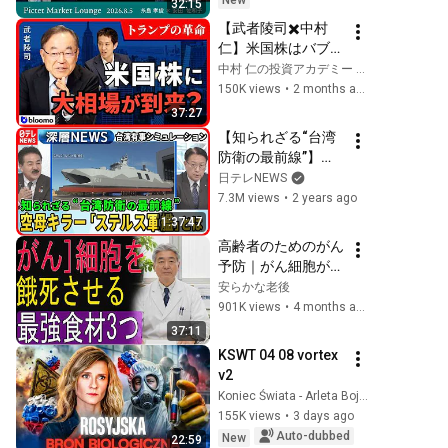
New
32:15
きと考える理由＜糸
【武者陵司✖️中村
島 孝俊 × 安田 佐和
仁】米国株はバブル
子＞｜Pictet 
か黎明期か？トラン
中村 仁の投資アカデミー / ブルーモ証券
Market Lounge 
プ政権の進める「資
150K views
•
2 months ago
2026.8.5
本主義革命」の本当
37:27
の意味とは
【知られざる“台湾
防衛の最前線”】台
湾侵攻をシミュレー
日テレNEWS
ション…独自取材
7.3M views
•
2 years ago
「防衛に重要な４つ
1:37:47
のエリア」なぜ？ビ
高齢者のためのがん
ーチに最新鋭レーダ
予防｜がん細胞が増
ー“ステルス軍艦”建
えにくい体をつくる
安らかな老後
造工場【深層
食事法
901K views
•
4 months ago
NEWS】
37:11
KSWT 04 08 vortex 
v2
Koniec Świata - Arleta Bojke
155K views
•
3 days ago
Auto-dubbed
New
22:59