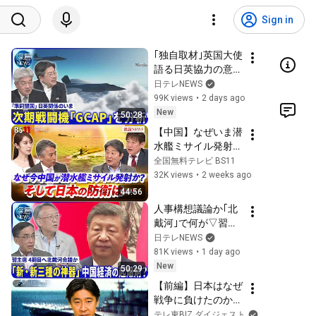
Sign in
｢独自取材｣英国大使
語る日英協力の意義
▽次期戦闘機
日テレNEWS
｢GCAP｣開発協力の
99K views
•
2 days ago
重要性【深層
New
50:28
NEWS】8月4日(火)
【中国】なぜいま潜
水艦ミサイル発射
か？そして日本の防
全国無料テレビ BS11
衛は...　ゲスト：伊
32K views
•
2 weeks ago
藤俊幸（金沢工業大
44:56
学大学院教授 ）、
人事構想議論か｢北
黒井文太郎（軍事ジ
戴河｣で何が▽習氏
ャーナリスト ）
後継者の有力候補は
日テレNEWS
MC：近野宏明　上
▽中国｢新･新三種の
81K views
•
1 day ago
野愛奈　BS11　イ
神器｣起爆剤に？
New
50:29
ンサイドOUT
【深層NEWS】8月5
【前編】日本はなぜ
日(水)
戦争に負けたのか～
名著『失敗の本質』
テレ東BIZ ダイジェスト