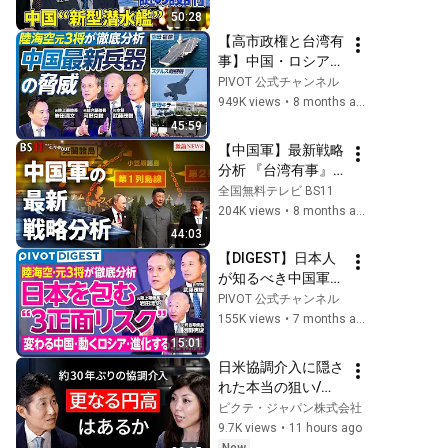
自衛隊“隊員不足”日
の可能性も中国“新
50:28
本防衛の未来は
型潜水艦”建造か…
【高市政権と台湾有
増強続く中国の脅威
事】中国・ロシア・
▽トランプ氏「歴代
北朝鮮による３正面
PIVOT 公式チャンネル
最強の海軍」への戦
の脅威／中国軍の実
949K views
•
8 months ago
略▽元潜水艦隊司令
力／ステルス戦闘
45:59
官が解説
機・弾道ミサイル・
【中国軍】最新戦略
空母「福建」／自衛
分析 『台湾有事』
隊・陸海空元3将が
に日米どう動く？　
全国無料テレビ BS11
徹底分析／岩田清文
ゲスト：河野克俊
204K views
•
8 months ago
×河野克俊×武藤茂樹
（元統合幕僚長）増
44:03
【政策超分析】
田雅之（防衛研究所
【DIGEST】日本人
中国研究室長）
が知るべき中国軍の
MC：近野宏明　上
実力／迫る台湾有
PIVOT 公式チャンネル
野愛奈　BS11　イ
事、その時日本は？
155K views
•
7 months ago
ンサイドOUT　12
／自衛隊の弱点を陸
15:01
月2日
海空元3将が徹底解
日米協調介入に隠さ
説
れた本当の狙い/日
銀による“9月利上
ピクテ・ジャパン株式会社
げ”は濃厚か/FRB政
9.7K views
•
11 hours ago
策金利は年内据え置