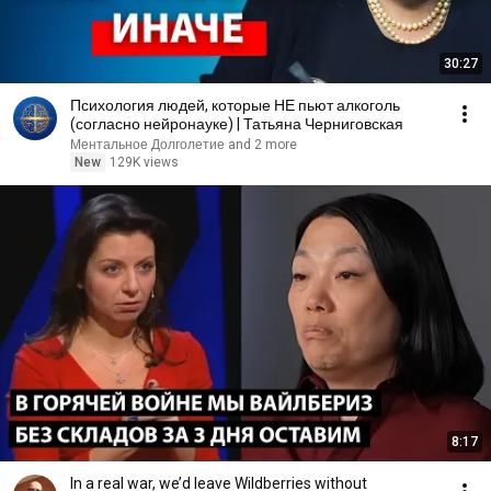
30:27
Психология людей, которые НЕ пьют алкоголь
(согласно нейронауке) | Татьяна Черниговская
Ментальное Долголетие and 2 more
New
129K views
8:17
In a real war, we’d leave Wildberries without