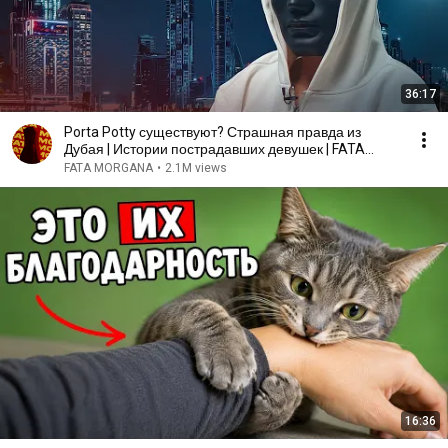
36:17
Porta Potty существуют? Страшная правда из
Дубая | Истории пострадавших девушек | FATA
MORGANA
FATA MORGANA
•
2.1M views
16:36