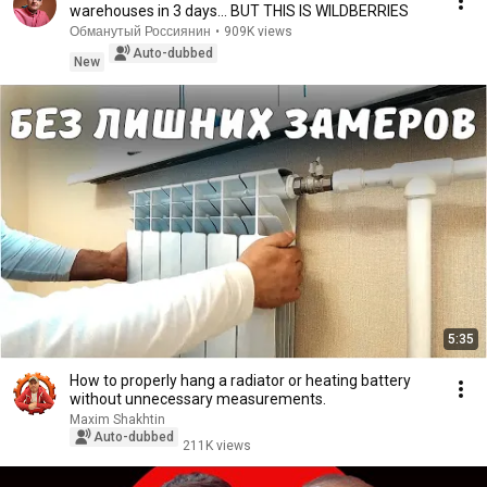
warehouses in 3 days... BUT THIS IS WILDBERRIES
Обманутый Россиянин
•
909K views
Auto-dubbed
New
5:35
How to properly hang a radiator or heating battery
without unnecessary measurements.
Maxim Shakhtin
Auto-dubbed
211K views