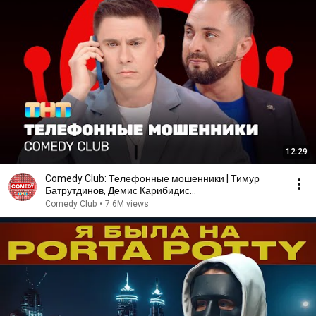
12:29
Comedy Club: Телефонные мошенники | Тимур
Батрутдинов, Демис Карибидис
@ComedyClubRussia
Comedy Club
•
7.6M views