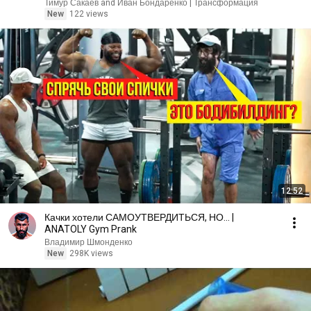
Тимур Сакаев and Иван Бондаренко | Трансформация
New
122 views
12:52
Качки хотели САМОУТВЕРДИТЬСЯ, НО... |
ANATOLY Gym Prank
Владимир Шмонденко
New
298K views