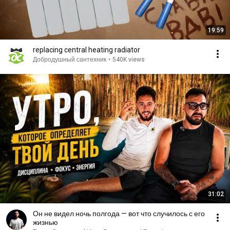
19:59
replacing central heating radiator
Добродушный сантехник
•
540K views
31:02
Он не видел ночь полгода — вот что случилось с его
жизнью