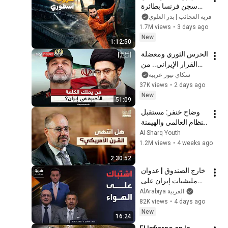
سجن فرنسا بطائرة 
هليكوبتر
قرية العجائب | بدر العلوي
1.7M views
•
3 days ago
New
1:12:50
الحرس الثوري ومعضلة 
القرار الإيراني.. من 
يملك الكلمة الأخيرة؟ | 
سكاي نيوز عربية
#غرفة_الأخبار
37K views
•
2 days ago
New
51:09
وضاح خنفر: مستقبل 
النظام العالمي والهيمنة 
الأمريكية بعد حرب 
Al Sharq Youth
إيران | بودكاست 
1.2M views
•
4 weeks ago
الشرق
2:30:52
خارج الصندوق | عدوان 
مليشيات إيران على 
دول الجوار مثبت 
AlArabiya العربية
بالأدلة.. سجال حاد على 
82K views
•
4 days ago
الهواء
New
16:24