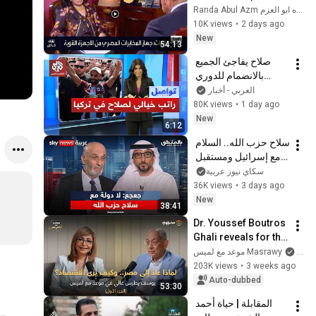
كواليس محاولة اغتيال 
Randa Abul Azm رنده ابو العزم
مبارك وأسرار الملف 
10K views
•
2 days ago
السوداني
New
54:13
صلاح يفاجئ الجميع 
بالانضمام للدوري 
التركي.. لماذا فضله 
العربي - أخبار
على دوريات أخرى؟ │ 
80K views
•
1 day ago
تواصل
New
6:12
سلاح حزب الله.. السلام 
مع إسرائيل ومستقبل 
لبنان.. مع سمير جعجع 
سكاي نيوز عربية
في برنامج #بالمنطق
36K views
•
3 days ago
New
38:41
Dr. Youssef Boutros 
Ghali reveals for the 
first time after a 14-
Ma
and موعد مع لميس
year absence: Why 
203K views
•
3 weeks ago
did he return t...
Auto-dubbed
53:30
المقابلة | حياة أحمد 