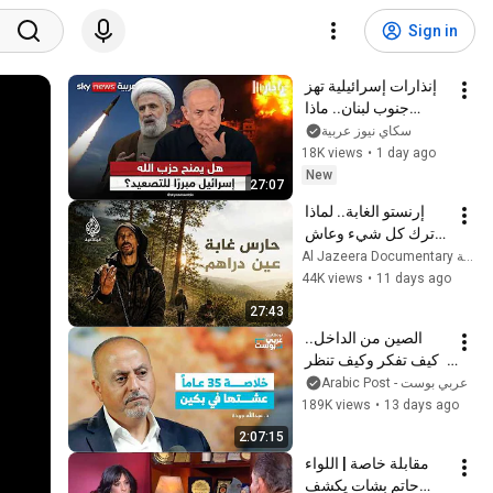
Sign in
إنذارات إسرائيلية تهز 
جنوب لبنان.. ماذا 
يحدث؟ | #رادار
سكاي نيوز عربية
18K views
•
1 day ago
New
27:07
إرنستو الغابة.. لماذا 
ترك كل شيء وعاش 
في الغابة؟
Al Jazeera Documentary الجزيرة الوثائقية
44K views
•
11 days ago
27:43
الصين من الداخل.. 
كيف تفكر وكيف تنظر 
إلى العالم؟ | بودكاست 
عربي بوست - Arabic Post
عربي بوست
189K views
•
13 days ago
2:07:15
مقابلة خاصة | اللواء 
حاتم بشات يكشف 