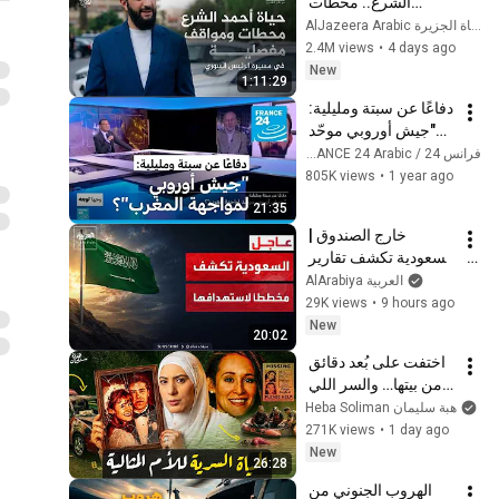
الشرع.. محطات 
ومواقف مفصلية في 
AlJazeera Arabic قناة الجزيرة
مسيرة الرئيس السوري
2.4M views
•
4 days ago
New
1:11:29
دفاعًا عن سبتة ومليلية: 
"جيش أوروبي موحّد 
لمواجهة المغرب"؟
فرانس 24 / FRANCE 24 Arabic
805K views
•
1 year ago
21:35
خارج الصندوق | 
السعودية تكشف تقارير 
استخباراتية صادمة.. 
AlArabiya العربية
مخطط حوثي عراقي 
29K views
•
9 hours ago
إيراني لاستهداف 
New
20:02
المملكة
اختفت على بُعد دقائق 
من بيتها… والسر اللي 
كانت مخبياه كشف 
Heba Soliman هبة سليمان
القـاتل
271K views
•
1 day ago
New
26:28
الهروب الجنوني من 