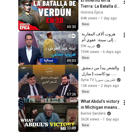
El Infierno en la 
Tierra: La Batalla de 
Verdún en 3D 
Historia Épica
(Documental)
84K views
•
1 day ago
New
40:30
هروب آلاف المغاربة 
إلى سبتة: عفوي أم 
مدبر؟ | مسائية
DW عربية
709K views
•
6 days ago
New
49:03
والشعر يبدأ من دمشق 
.. بودكاست | منازل 
القصيد
Syria TV تلفزيون سوريا
13K views
•
2 days ago
New
57:26
What Abdul’s victory 
in Michigan means 
for the future
Bernie Sanders
362K views
•
1 day ago
New
11:49