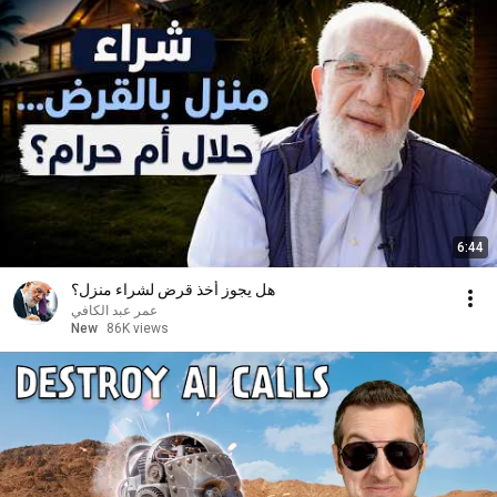
6:44
هل يجوز أخذ قرض لشراء منزل؟
عمر عبد الكافي
New
86K views