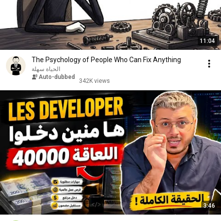
11:04
The Psychology of People Who Can Fix Anything
الحياة سهلة
Auto-dubbed
342K views
3:46