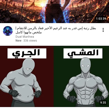
1:03:39
بطل رتبة إس غدر به عند الزعيم الأخير فعاد بالزمن للانتقام |
ملخص مانهوا كامل
Duat Manhwa
New
336 views
9:35