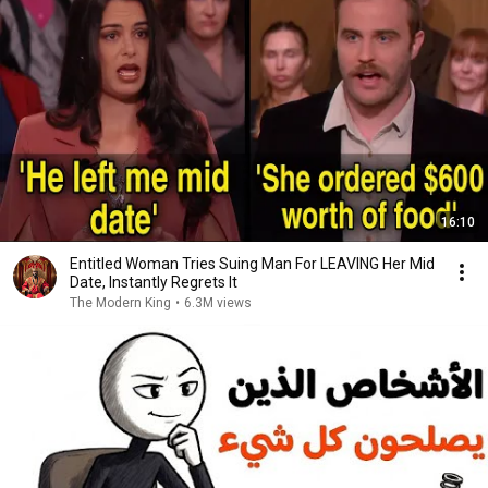
16:10
Entitled Woman Tries Suing Man For LEAVING Her Mid
Date, Instantly Regrets It
The Modern King
•
6.3M views