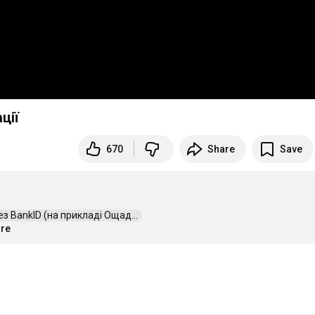
ції
670
Share
Save
з BankID (на прикладі Ощад...  
ore