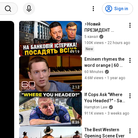
Sign in
⚡️Новий 
ПРЕЗИДЕНТ 
ОДРАЗУ ПІСЛЯ 
5 канал
ЗАКІНЧЕННЯ 
100K views
•
22 hours ago
ВІЙНИ! 💣
New
49:19
ЛУЦЕНКО: Ось 
Eminem rhymes the 
чому ЗЕЛЕНСЬКИЙ 
word orange | 60 
РОЗІГНАВ ВСІХ
Minutes Archive
60 Minutes
4.6M views
•
1 year ago
2:12
If Cops Ask "Where 
You Headed?" - Say 
THIS (Simple 
Hampton Law
Phrase)
911K views
•
3 weeks ago
8:36
The Best Western 
Opening Scene Ever