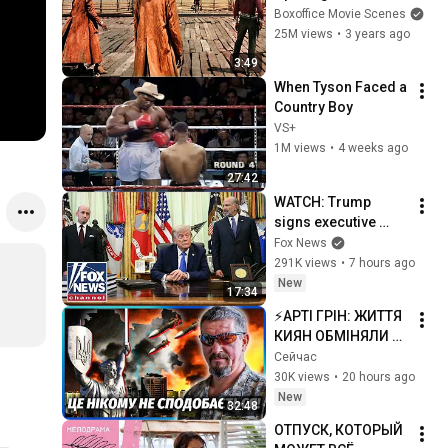
Boxoffice Movie Scenes
25M views
•
3 years ago
3:49
When Tyson Faced a 
Country Boy
VS+
1M views
•
4 weeks ago
27:42
WATCH: Trump 
signs executive 
order on birthright 
Fox News
citizenship
291K views
•
7 hours ago
New
17:34
⚡️АРТІ ГРІН: ЖИТТЯ 
КИЯН ОБМІНЯЛИ 
НА ГРОШІ! ОСЬ 
Сейчас
ПРАВДА ПРО 
30K views
•
20 hours ago
ОБСТРІЛИ В КИЄВІ. 
New
32:48
Про ППО вже 
ОТПУСК, КОТОРЫЙ 
можна ЗАБУТИ