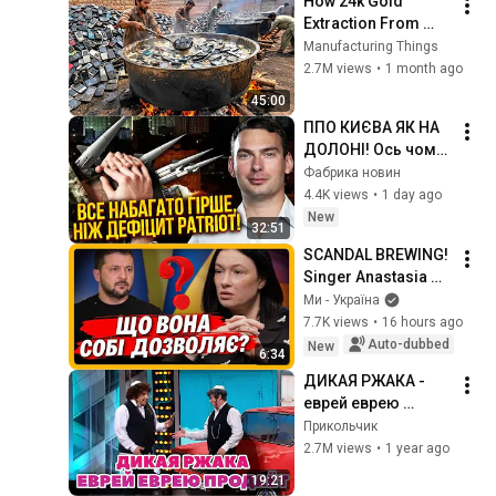
How 24k Gold 
Extraction From 
Waste Mobile 
Manufacturing Things
Phones | Incredible 
2.7M views
•
1 month ago
Old Used Mobile 
45:00
Recycling Process 
ППО КИЄВА ЯК НА 
ДОЛОНІ! Ось чому 
РФ АТАКУЄ 
Фабрика новин
СКЛАДИ. Грошей 
4.4K views
•
1 day ago
на захист НЕМАЄ. 
New
32:51
Дарма 
SCANDAL BREWING! 
СПОДІВАЛИСЬ НА 
Singer Anastasia 
США
PRYKODKO lashes 
Ми - Україна
out at ZELENSKYY 
7.7K views
•
16 hours ago
over his trip to see 
Auto-dubbed
New
6:34
TRUMP
ДИКАЯ РЖАКА - 
еврей еврею 
продаёт машину
Прикольчик
2.7M views
•
1 year ago
19:21