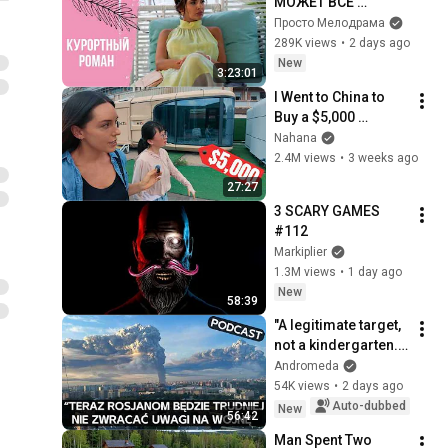
МОЖЕТ ВСЁ 
ИЗМЕНИТЬ! 
Просто Мелодрама
Курортный роман. 
289K views
•
2 days ago
Все серии
New
3:23:01
I Went to China to 
Buy a $5,000 
Modular Home — 
Nahana
What's the Real 
2.4M views
•
3 weeks ago
Cost?
27:27
3 SCARY GAMES 
#112
Markiplier
1.3M views
•
1 day ago
New
58:39
"A legitimate target, 
not a kindergarten." 
Ukrainians respond 
Andromeda
to Russian 
54K views
•
2 days ago
lamentations over 
Auto-dubbed
New
56:42
Wildbe...
Man Spent Two 