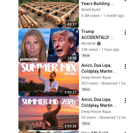
Years Building 
HUGE Wooden 
World Build
House for his 
3.3M views
•
1 month ago
Family | Start to 
43:37
Finish by 
Trump 
@bjornbrenton
ACCIDENTALLY 
REVEALS truth about 
MS NOW
munition shortages, 
23K views
•
1 hour ago
threatens JAIL TIME 
New
10:30
for leakers
Avicii, Dua Lipa, 
Coldplay, Martin 
Garrix & Kygo, The 
Deep House Aqua
Chainsmokers Style 
303 views
•
Streamed 1 hour ago
- SUMMER DEEP 
New
3:03:27
HOUSE Mix
Avicii, Dua Lipa, 
Coldplay, Martin 
Garrix & Kygo, The 
Deep House Aqua
Chainsmokers Style 
50 views
•
Streamed 12 minutes ago
- SUMMER DEEP 
New
3:03:26
HOUSE Mix