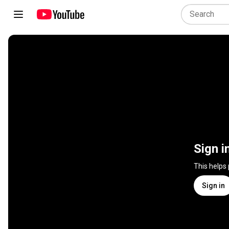
Sign i
This helps
Sign in