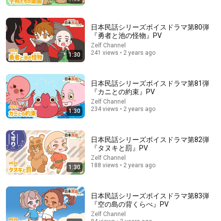
日本民話シリーズボイスドラマ第80弾
『勇者と池の怪物』PV
Zelf Channel
241 views • 2 years ago
1:30
日本民話シリーズボイスドラマ第81弾
2:04:21
『カニとの約束』PV
Zelf Channel
五歳の頃、私は毎日のように近所の幼なじみを追いかけ、
234 views • 2 years ago
1:30
「私の旦那さん」と呼んでいた。十七年後、就職面接で社長
室へ入ると、彼は私を見て微笑んだ。「妻よ、まだ僕を覚え
毎日スカッと
ているか？」――
New
72K views
日本民話シリーズボイスドラマ第82弾
『タヌキと罰』PV
Zelf Channel
188 views • 2 years ago
1:30
日本民話シリーズボイスドラマ第83弾
『空の島の背くらべ』PV
Zelf Channel