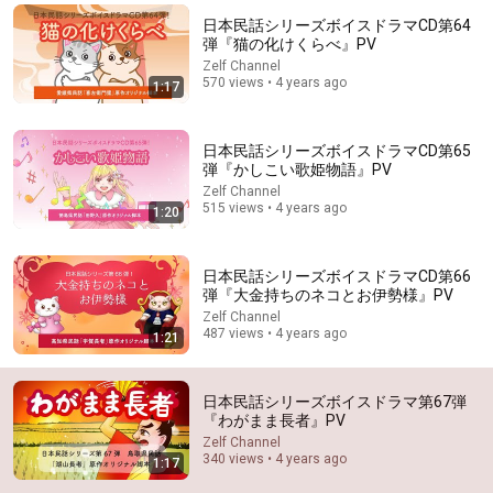
日本民話シリーズボイスドラマCD第64
Explore simpler, safer experiences for kids and
Learn more
弾『猫の化けくらべ』PV
families
Zelf Channel
570 views • 4 years ago
1:17
日本民話シリーズボイスドラマCD第65
弾『かしこい歌姫物語』PV
Zelf Channel
515 views • 4 years ago
1:20
日本民話シリーズボイスドラマCD第66
弾『大金持ちのネコとお伊勢様』PV
Zelf Channel
487 views • 4 years ago
1:21
22:52
【心理学】遅刻してしまう人に共通する「恐ろしい特徴」
日本民話シリーズボイスドラマ第67弾
と、今日からできる脳科学的な3つのアプローチ
『わがまま長者』PV
ひととき心理学
•
276K views
Zelf Channel
340 views • 4 years ago
1:17