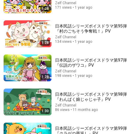
Zelf Channel
171 views • 1 year ago
1:28
1:18:40
日本民話シリーズボイスドラマ第95弾
役立たずと見なされていた末息子、たった3つのなぞなぞで
『村のごちそう争奪戦！』PV
一族を救う | 浮世絵ばなし | 江戸時代 | 昔話 | 日本浮世絵
Zelf Channel
日本浮世絵
•
159K views
134 views • 1 year ago
1:28
日本民話シリーズボイスドラマ第97弾
『伝説のザワコ』PV
Zelf Channel
198 views • 1 year ago
1:28
日本民話シリーズボイスドラマ第98弾
『わんぱく娘じゃじゃ子』PV
Zelf Channel
86 views • 11 months ago
1:30
22:33
日本民話シリーズボイスドラマ第99弾
【人生大逆転】どん底の中年タクシー運転手。偶然引き受け
『クラゲの恩返し』PV