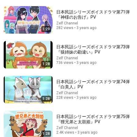
日本民話シリーズボイスドラマ第71弾
『神様のお告げ』PV
Zelf Channel
16:45
282 views • 3 years ago
1:29
【衝撃】三単現のsが抜けるとネイティブにはこう聞こえま
す。
日本民話シリーズボイスドラマ第73弾
タロサックの海外生活ダイアリーTAROSAC
•
136K views
『猿姉妹の勘違い』PV
Zelf Channel
736 views • 3 years ago
1:28
日本民話シリーズボイスドラマ第74弾
『白美人』PV
Zelf Channel
228 views • 3 years ago
1:28
日本民話シリーズボイスドラマ第75弾
『狸兄弟と太鼓姫』PV
17:06
Zelf Channel
2.4K views • 3 years ago
1:28
【海外の反応】日本人がパリで阿波踊りを披露し静寂…5秒