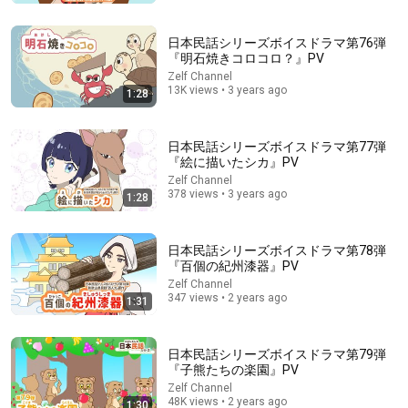
後、大勢のフランス人が驚愕した理由
繋がれニッポン【海外の反応】
•
1.3M views
日本民話シリーズボイスドラマ第76弾
『明石焼きコロコロ？』PV
Zelf Channel
13K views • 3 years ago
1:28
日本民話シリーズボイスドラマ第77弾
『絵に描いたシカ』PV
Zelf Channel
378 views • 3 years ago
1:28
日本民話シリーズボイスドラマ第78弾
『百個の紀州漆器』PV
17:10
Zelf Channel
347 views • 2 years ago
Fake Cop vs. Real Cop: An Idiotic Phone Call Record
1:31
ブリッヒー!News Channel
Auto-dubbed
1.3M views
日本民話シリーズボイスドラマ第79弾
『子熊たちの楽園』PV
Zelf Channel
48K views • 2 years ago
1:30