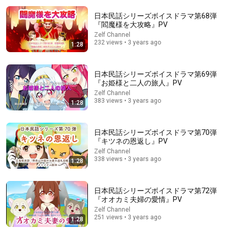
日本民話シリーズボイスドラマ第68弾
『閻魔様を大攻略』PV
Zelf Channel
232 views • 3 years ago
1:28
日本民話シリーズボイスドラマ第69弾
『お姫様と二人の旅人』PV
Zelf Channel
383 views • 3 years ago
23:37
1:28
なんだか不思議な映画です…。大きな悲劇はないのに、なぜ
か涙が出る。観るほど心が温かくなるヒーリング映画【映画
日本民話シリーズボイスドラマ第70弾
紹介】
夜桜映画
•
960K views
『キツネの恩返し』PV
Zelf Channel
338 views • 3 years ago
1:28
日本民話シリーズボイスドラマ第72弾
『オオカミ夫婦の愛情』PV
Zelf Channel
251 views • 3 years ago
1:28