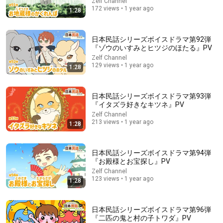
Zelf Channel
172 views • 1 year ago
1:28
日本民話シリーズボイスドラマ第92弾
『ゾウのいすみとヒツジのほたる』PV
Zelf Channel
129 views • 1 year ago
1:28
18:44
(Manga) 7 Definitive Differences Between People Who Flock
日本民話シリーズボイスドラマ第93弾
Together and Those Who Don't
『イタズラ好きなキツネ』PV
人間のトリビア
•
172K views
Zelf Channel
213 views • 1 year ago
Auto-dubbed
1:28
New
日本民話シリーズボイスドラマ第94弾
『お殿様とお宝探し』PV
Zelf Channel
123 views • 1 year ago
1:28
日本民話シリーズボイスドラマ第96弾
『二匹の鬼と村の子トワダ』PV