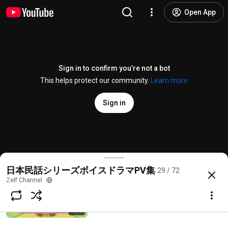
日本民話シリーズボイスドラマCD第54
Open App
弾『神様のぼやき』
Zelf Channel
646 views • 5 years ago
2:23
日本民話シリーズボイスドラマCD第59
Sign in to confirm you’re not a bot
弾『秘密のサル温泉』
This helps protect our community.
Learn more
Zelf Channel
627 views • 4 years ago
2:30
Sign in
日本民話シリーズボイスドラマCD第60
弾『姉妹の葛藤』PV
Zelf Channel
596 views • 4 years ago
2:13
日本民話シリーズボイスドラマ第67弾『わがまま長者
日本民話シリーズボイスドラマPV集
29 / 72
@
zelfchannel2023
4 likes
340 views
4 years ago
more
Zelf Channel
日本民話シリーズボイスドラマCD第63
弾「山を転がった子タヌキ」PV
Subscribe
Zelf Channel
550 views • 4 years ago
1:03
Choices for families