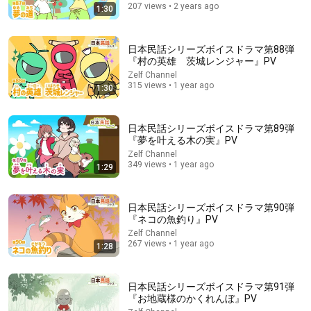
けられた5歳の良子は・・・短編小説・日本の名作・壷井栄
207 views • 2 years ago
1:30
【朗読・小説】ひなまつりりの部屋
•
19K views
日本民話シリーズボイスドラマ第88弾
『村の英雄 茨城レンジャー』PV
Zelf Channel
315 views • 1 year ago
1:30
日本民話シリーズボイスドラマ第89弾
『夢を叶える木の実』PV
Zelf Channel
349 views • 1 year ago
1:29
21:08
日本民話シリーズボイスドラマ第90弾
『ネコの魚釣り』PV
なぜ日本人だけ 差別されにくいの？
Zelf Channel
ニック兄さん and高桑
•
1.8M views
267 views • 1 year ago
1:28
日本民話シリーズボイスドラマ第91弾
『お地蔵様のかくれんぼ』PV