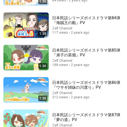
84 views • 2 years ago
1:30
日本民話シリーズボイスドラマ第84弾
『海賊王の船』PV
8:49
Zelf Channel
117 views • 2 years ago
プロ声優達の高度な遊びが凄い【総集編】
1:30
ハロちむ【アニメ解説考察感想】
•
810K views
日本民話シリーズボイスドラマ第85弾
『弟子の茶畑』PV
Zelf Channel
188 views • 2 years ago
1:30
日本民話シリーズボイスドラマ第86弾
『ウサギ姉妹の川渡り』PV
Zelf Channel
212 views • 2 years ago
1:30
50:43
日本民話シリーズボイスドラマ第87弾
『夢の道』PV
壺井栄【小説/朗読】『白い帽子』何も知らされず父の家に預
Zelf Channel