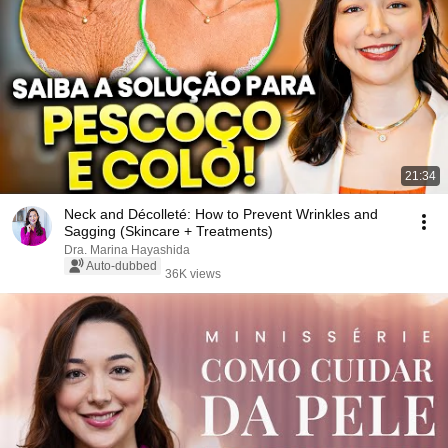
21:34
Neck and Décolleté: How to Prevent Wrinkles and
Sagging (Skincare + Treatments)
Dra. Marina Hayashida
Auto-dubbed
36K views