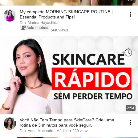
19:55
My complete MORNING SKINCARE ROUTINE |
Essential Products and Tips!
Dra. Marina Hayashida
Auto-dubbed
56K views
2:54
Você Não Tem Tempo para SkinCare? Criei uma
rotina de 3 minutos para você seguir.
Dra. Anna Machado - Médica
•
230 views