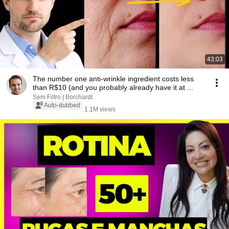
43:03
The number one anti-wrinkle ingredient costs less
than R$10 (and you probably already have it at ...
Sem Filtro | Borchardt
Auto-dubbed
1.1M views