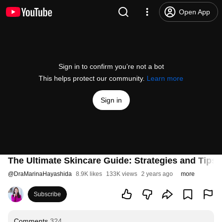
Open App
Sign in to confirm you’re not a bot
This helps protect our community.
Learn more
Sign in
The Ultimate Skincare Guide: Strategies and Tips f
@
DraMarinaHayashida
8.9K likes
133K views
2 years ago
more
Subscribe
Comments
324