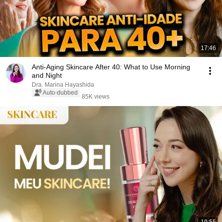
17:46
Anti-Aging Skincare After 40: What to Use Morning
and Night
Dra. Marina Hayashida
Auto-dubbed
85K views