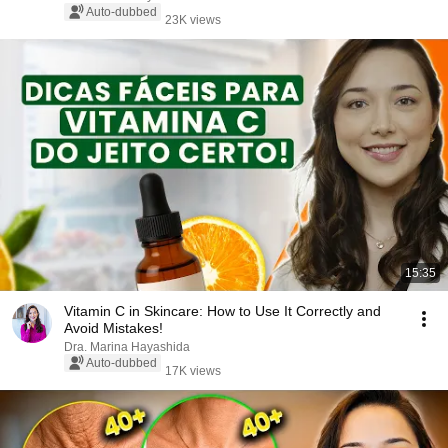
Auto-dubbed
23K views
15:35
Vitamin C in Skincare: How to Use It Correctly and
Avoid Mistakes!
Dra. Marina Hayashida
Auto-dubbed
17K views