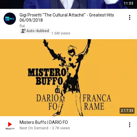
11:03
Gigi Proietti "The Cultural Attaché" - Greatest Hits
06/09/2018
Rai
Auto-dubbed
1.6M views
2:17:33
Mistero Buffo | DARIO FO
Next On Demand
•
3.7K views