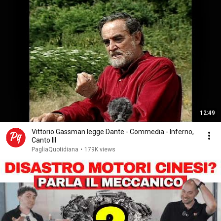
12:49
Vittorio Gassman legge Dante - Commedia - Inferno,
Canto III
PagliaQuotidiana
•
179K views