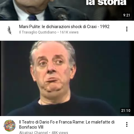
9:21
Mani Pulite: le dichiarazioni shock di Craxi - 1992
Il Travaglio Quotidiano
•
161K views
21:10
Il Teatro di Dario Fo e Franca Rame: Le malefatte di
Bonifacio VIII
Alcatraz Channel
•
48K views