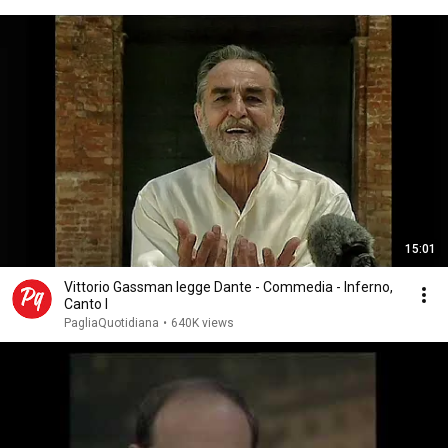
15:01
Vittorio Gassman legge Dante - Commedia - Inferno,
Canto I
PagliaQuotidiana
•
640K views