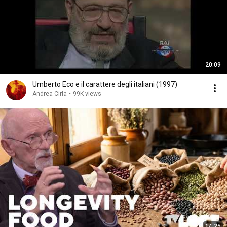
20:09
Umberto Eco e il carattere degli italiani (1997)
Andrea Cirla
•
99K views
14:25