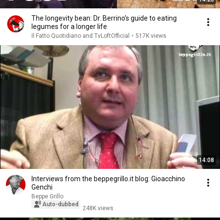
The longevity bean: Dr. Berrino’s guide to eating
legumes for a longer life
Il Fatto Quotidiano and TvLoftOfficial
•
517K views
14:08
Interviews from the beppegrillo.it blog: Gioacchino
Genchi
Beppe Grillo
Auto-dubbed
248K views