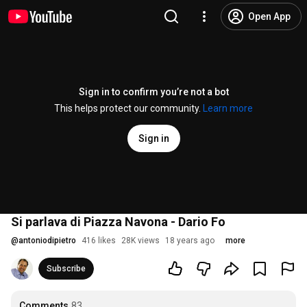
Open App
Sign in to confirm you’re not a bot
This helps protect our community.
Learn more
Sign in
Si parlava di Piazza Navona - Dario Fo
@
antoniodipietro
416 likes
28K views
18 years ago
more
Subscribe
Comments
83