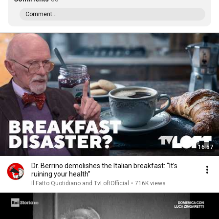
Comment...
16:57
Dr. Berrino demolishes the Italian breakfast: “It’s
ruining your health”
Il Fatto Quotidiano and TvLoftOfficial
•
716K views