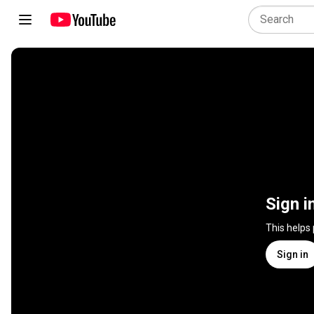
Sign i
This helps
Sign in