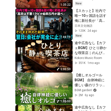
Relief
New
1:35:22
【スカッと】社内で
唯一10ヶ国語を話す
俺に新社長が「高卒
は不要！クビか給料
日本文化物語
５円か選べ」と言っ
120K
2d ago
てきた。そのまま辞
New
1:44:10
めた結果
途中広告なし【カフ
ェBGM】ひとり静か
な喫茶店｜のんびり
過ごす午後の時間｜
Kokoro Music Room
作業用・読書・リラ
351K
1mo ago
ックス
2:00:53
【癒しオルゴール
BGM】  自律神経に
優しい森のリラック
ス音楽
BGM.garden!
2M
6y ago
1:05:00
途中広告なし【カフ