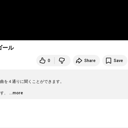
ゴール
0
Share
Save
曲を４通りに聞くことができます。

す。
…
...more