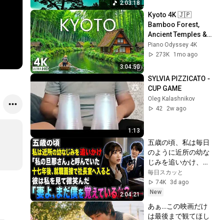
2:03:18
Kyoto 4K 🇯🇵 
Bamboo Forest, 
Ancient Temples & 
Peaceful Japanese 
Piano Odyssey 4K
Scenery
273K
1mo ago
3:04:50
SYLVIA PIZZICATO - 
CUP GAME
Oleg Kalashnikov
42
2w ago
1:13
五歳の頃、私は毎日
のように近所の幼な
じみを追いかけ、
「私の旦那さん」と
毎日スカッと
呼んでいた。十七年
74K
3d ago
後、就職面接で社長
New
2:04:21
室へ入ると、彼は私
あぁ…この映画だけ
を見て微笑んだ。
は最後まで観てほし