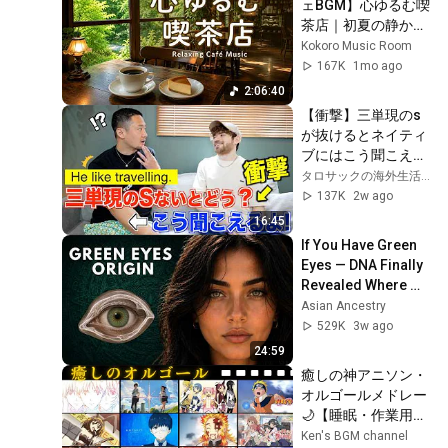
ェBGM】心ゆるむ喫
茶店｜初夏の静かな
ひとり時間｜作業
Kokoro Music Room
用・読書・リラック
167K
1mo ago
ス
2:06:40
【衝撃】三単現のs
が抜けるとネイティ
ブにはこう聞こえま
す。
タロサックの海外生活ダイアリーTAROSAC
137K
2w ago
16:45
If You Have Green 
Eyes — DNA Finally 
Revealed Where 
They Really Come 
Asian Ancestry
From
529K
3w ago
24:59
癒しの神アニソン・
オルゴールメドレー
🌙【睡眠・作業用
BGM,癒し 5分で眠れ
Ken's BGM channel