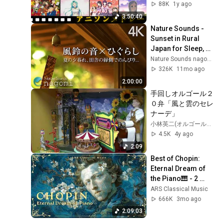
る】
88K
1y ago
3:50:40
Nature Sounds - 
Sunset in Rural 
Japan for Sleep, 
Relax
Nature Sounds nagomi
326K
11mo ago
2:00:00
手回しオルゴール２
０弁「風と雲のセレ
ナーデ」
小林英二(オルゴールのからくり玩具館)
4.5K
4y ago
2:09
Best of Chopin: 
Eternal Dream of 
the Piano🎹 - 2 
Hours NO ADS | 
ARS Classical Music
Classical Music 
666K
3mo ago
Gems
2:09:03