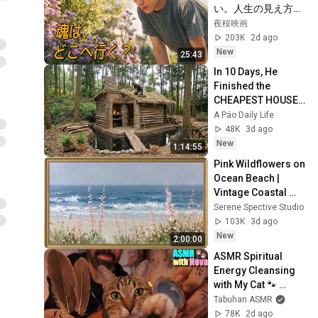
「妻よ、まだ僕を覚
い。人生の見え方が
えているか？」――
少し変わるかもしれ
夜桜映画
ません【映画紹介】
203K
2d ago
New
25:43
In 10 Days, He 
Finished the 
CHEAPEST HOUSE 
in the Forest Using 
A Páo Daily Life
Simple Bushcraft 
48K
3d ago
Building Skills
New
1:14:55
Pink Wildflowers on 
Ocean Beach | 
Vintage Coastal 
Seascape Oil 
Serene Spective Studio
Painting | 4K 
103K
3d ago
Ambient TV 
New
2:00:00
Screensaver
ASMR Spiritual 
Energy Cleansing 
with My Cat 🐾 
Purring & Reiki for 
Tabuhan ASMR
Sleep & Stress 
78K
2d ago