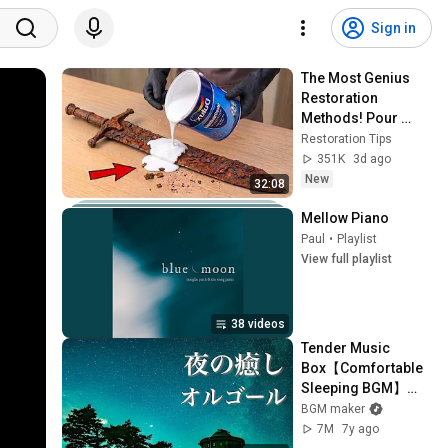
Sign in
The Most Genius 
Restoration 
Methods! Pour 
paint onto old rusty 
Restoration Tips
sword You'll be 
351K
3d ago
surprised the 
New
32:08
results
Mellow Piano
Paul
•
Playlist
View full playlist
38 videos
Tender Music 
Box【Comfortable 
Sleeping BGM】
Calming, Nostalgic 
BGM maker
Healing Music
7M
7y ago