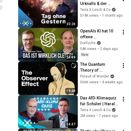
Urknalls & der 
Dunklen Materie | 
Terra X Lesch & Co
Terra X Harald 
514K views
•
1 month ago
Lesch [Ganze Doku]
33:26
OpenAIs KI hat 10 
offene 
Matheprobleme 
DorFuchs
gelöst
54K views
•
2 days ago
New
24:49
The Quantum 
Theory of 
Consciousness 
Pursuit of Wonder
That’s Terrifying 
506K views
•
4 weeks ago
Scientists
19:48
Das AfD-Klimaquiz 
für Schüler | Harald 
Lesch
Terra X Lesch & Co
2M views
•
7 years ago
14:47