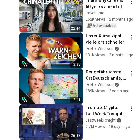
That’s why China is 
50 years ahead of 
us 🇨🇳
traveltaste
262K views
•
2 months ago
Auto-dubbed
22:44
Unser Klima kippt 
vielleicht schneller 
als gedacht
Doktor Whatson
131K views
•
2 months ago
13:38
Der gefährlichste 
Ort Deutschlands, 
den (fast) niemand 
Doktor Whatson
kennt
189K views
•
2 years ago
12:11
Trump & Crypto: 
Last Week Tonight 
with John Oliver 
LastWeekTonight
(HBO)
2.7M views
•
10 days ago
26:33