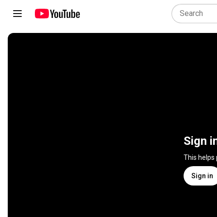
Sign i
This helps
Sign in