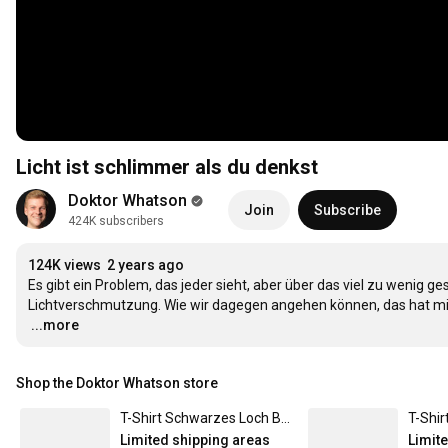
Licht ist schlimmer als du denkst
Doktor Whatson
Join
Subscribe
424K subscribers
124K views
2 years ago
Es gibt ein Problem, das jeder sieht, aber über das viel zu wenig ge
…
...more
Shop the Doktor Whatson store
T-Shirt Schwarzes Loch Brust S / Weiß / Mit "Doktor Whatson" -Logo
Limited shipping areas
Limit