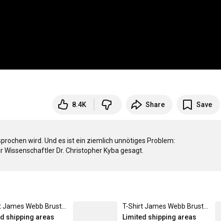
8.4K
Share
Save
sprochen wird. Und es ist ein ziemlich unnötiges Problem: 
T-Shirt James Webb Brust Summer Edition Misty Green / L / Mit "Doktor Whatson" -Logo
T-Shirt James Webb Brust Weiß / 3XL / Mit "Doktor Whatson" -Logo
ed shipping areas
Limited shipping areas