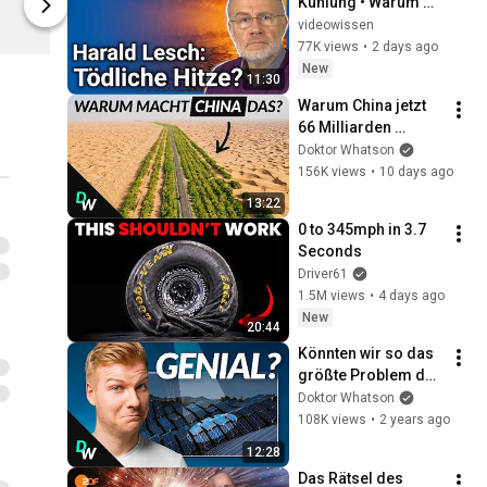
Kühlung • Warum 
2OLD Agency
2OLD Agenc
Hitzewellen 
videowissen
lebensgefährlich 
77K views
•
2 days ago
werden | Harald 
New
11:30
Lesch & Axel 
Warum China jetzt 
Kleidon
66 Milliarden 
Bäume pflanzt
Doktor Whatson
156K views
•
10 days ago
13:22
0 to 345mph in 3.7 
Seconds
Driver61
1.5M views
•
4 days ago
New
20:44
Könnten wir so das 
größte Problem der 
Solarenergie 
Doktor Whatson
lösen?
108K views
•
2 years ago
12:28
Das Rätsel des 