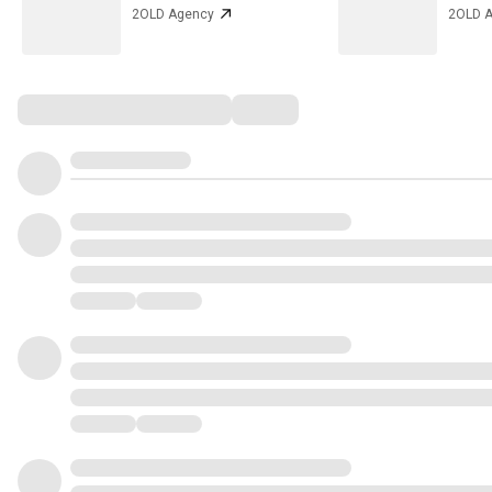
2OLD Agency
2OLD 
Comments