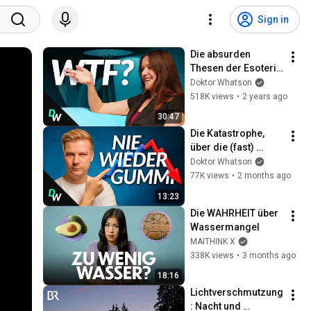
Sign in
Die absurden 
Thesen der Esoterik 
| Quantenphysikerin 
Doktor Whatson
reagiert
518K views
•
2 years ago
30:47
Die Katastrophe, 
über die (fast) 
niemand spricht
Doktor Whatson
77K views
•
2 months ago
13:23
Die WAHRHEIT über 
Wassermangel
MAITHINK X
338K views
•
3 months ago
18:16
Lichtverschmutzung
: Nacht und 