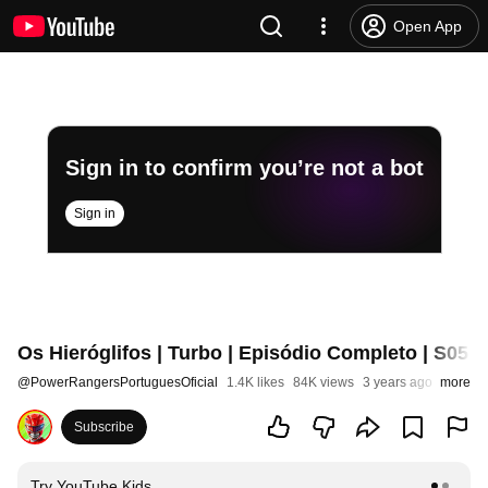
Open App
Sign in to confirm you’re not a bot
Sign in
Os Hieróglifos | Turbo | Episódio Completo | S05
@
PowerRangersPortuguesOficial
1.4K likes
84K views
3 years ago
more
Subscribe
Try YouTube Kids