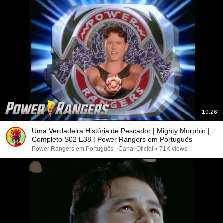
19:26
Uma Verdadeira História de Pescador | Mighty Morphin |
Completo S02 E38 | Power Rangers em Português
Power Rangers em Português - Canal Oficial
•
71K views