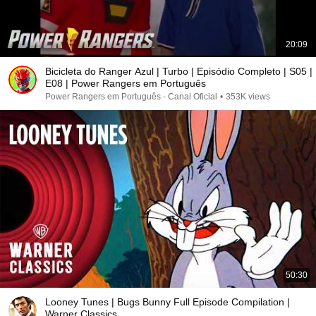
20:09
Bicicleta do Ranger Azul | Turbo | Episódio Completo | S05 |
E08 | Power Rangers em Português
Power Rangers em Português - Canal Oficial
•
353K views
50:30
Looney Tunes | Bugs Bunny Full Episode Compilation |
Warner Classics