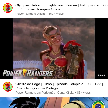
Olympius Unbound | Lightspeed Rescue | Full Episode | S08
| E33 | Power Rangers Official
Power Rangers Official
•
467K views
21:01
Guerra de Fogo | Turbo | Episódio Completo | S05 | E33 |
Power Rangers em Português
Power Rangers em Português - Canal Oficial
•
83K views