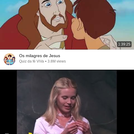
1:39:25
Os milagres de Jesus
Quiz da fé ViVa
•
3.8M views