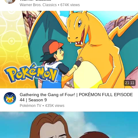
Warner Bros. Classics
•
674K views
21:11
Gathering the Gang of Four! | POKÉMON FULL EPISODE
44 | Season 9
Pokémon TV
•
435K views