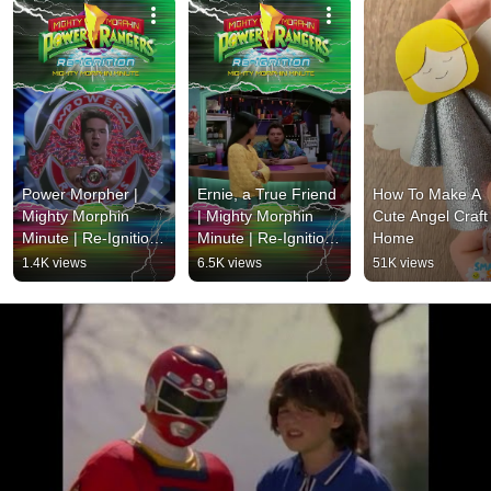
Power Morpher | 
Ernie, a True Friend 
How To Make A 
Mighty Morphin 
| Mighty Morphin 
Cute Angel Craft 
Minute | Re-Ignition | 
Minute | Re-Ignition | 
Home
Power Rangers for 
Power Rangers for 
1.4K views
6.5K views
51K views
Kids
Kids