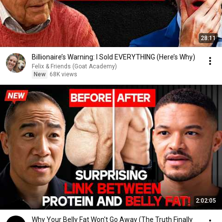
28:11
Billionaire’s Warning: I Sold EVERYTHING (Here’s Why)
Felix & Friends (Goat Academy)
New
68K views
2:02:05
Why Your Belly Fat Won't Go Away (The Truth Finally