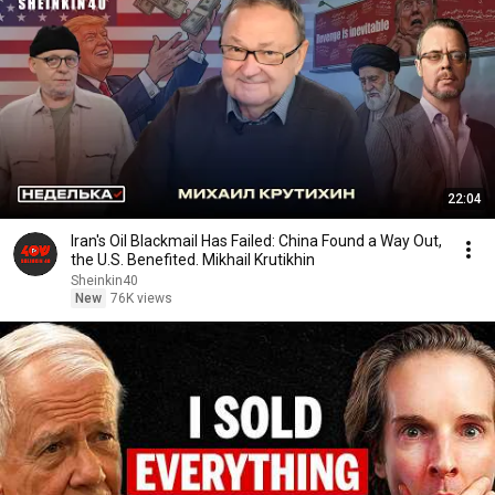
22:04
Iran's Oil Blackmail Has Failed: China Found a Way Out,
the U.S. Benefited. Mikhail Krutikhin
Sheinkin40
New
76K views