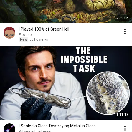
2:39:05
I Played 100% of Green Hell
Floydson
New
581K views
1:11:13
I Sealed a Glass-Destroying Metal in Glass
Advanced Tinkering