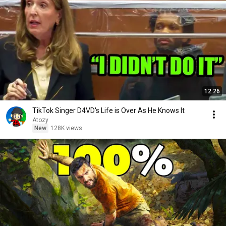
12:26
TikTok Singer D4VD's Life is Over As He Knows It
Atozy
New
128K views