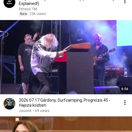
Explained!)
Fitness TM
New
23K views
6:56
2026.07.17 Gárdony, Surfcamping, Prognózis 45 -
Hajsza közben
JasonX
•
69 views