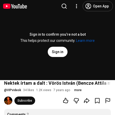
Open App
Sign in to confirm you’re not a bot
This helps protect our community.
Learn more
Sign in
Nektek írtam a dalt : Vörös István (Bencze Attila mű
@
VIPvideok
34 likes
1.2K views
7 years ago
more
Subscribe
Comments
2