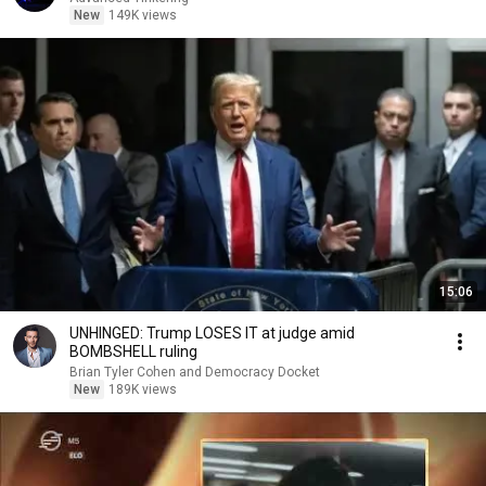
New
149K views
15:06
UNHINGED: Trump LOSES IT at judge amid
BOMBSHELL ruling
Brian Tyler Cohen and Democracy Docket
New
189K views