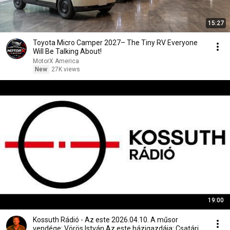
15:27
Toyota Micro Camper 2027– The Tiny RV Everyone
Will Be Talking About!
MotorX America
New
27K views
19:00
Kossuth Rádió - Az este 2026.04.10. A műsor
vendége: Vörös István Az este házigazdája: Csatári