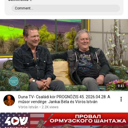
Comment...
9:41
Duna TV- Családi kör PROGNÓZIS 45. 2026.04.28. A
műsor vendége: Jankai Béla és Vörös István
Vörös István
•
2.2K views