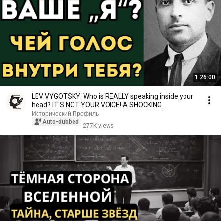
1:26:00
LEV VYGOTSKY: Who is REALLY speaking inside your
head? IT'S NOT YOUR VOICE! A SHOCKING
DISCOVERY
Исторический Профиль
Auto-dubbed
277K views