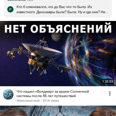
Кто б сомневался, что до Вас что-то было. Из 
известного. Динозавры были? Были. Ну и где они? Не 
смогли развиться и исчезли. А человечество разумно? 
Не очень. Жадность, подлость развились непомерно. 
Скоро прихлопнут как динозавров
1:20:53
Что нашел «Вояджер» за краем Солнечной
системы после 46 лет путешествий
Межпланетный
•
391K views