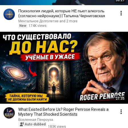
30:27
Психология людей, которые НЕ пьют алкоголь
(согласно нейронауке) | Татьяна Черниговская
Ментальное Долголетие and 2 more
New
174K views
21:35
What Existed Before Us? Roger Penrose Reveals a
Mystery That Shocked Scientists
Вселенная Пенроуза
Auto-dubbed
183K views