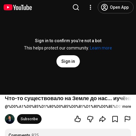
Open App
Sign in to confirm you’re not a bot
This helps protect our community.
Learn more
Sign in
Что-то существовало на Земле до нас... иучёны
@
%D0%A1%D0%B5%D1%80%D0%B5%D0%B1%D1%80%D0%BE%D0%B8%D0
more
Subscribe
Comments
825