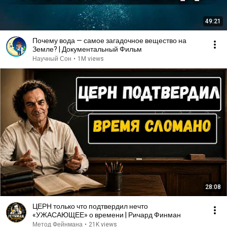
49:21
Почему вода — самое загадочное вещество на
Земле? | Документальный Фильм
Научный Сон
•
1M views
28:08
ЦЕРН только что подтвердил нечто
«УЖАСАЮЩЕЕ» о времени | Ричард Финман
Метод Фейнмана
•
21K views