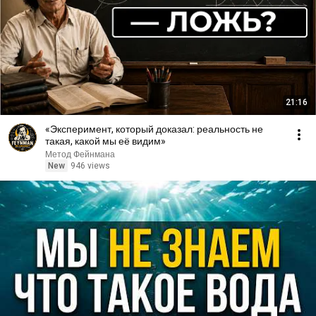
21:16
«Эксперимент, который доказал: реальность не
такая, какой мы её видим»
Метод Фейнмана
New
946 views