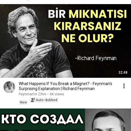
32:48
What Happens If You Break a Magnet? - Feynman's
Surprising Explanation | Richard Feynman
Feynman'ın Zihni
•
6K views
Auto-dubbed
New