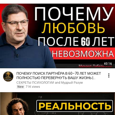
40:16
ПОЧЕМУ ПОИСК ПАРТНЁРА В 60–70 ЛЕТ МОЖЕТ
ПОЛНОСТЬЮ ПЕРЕВЕРНУТЬ ВАШУ ЖИЗНЬ |
МИХАИЛ ЛАБКОВСКИЙ
СЕКРЕТЫ ПСИХОЛОГИИ and Мудрый Разум
New
71K views