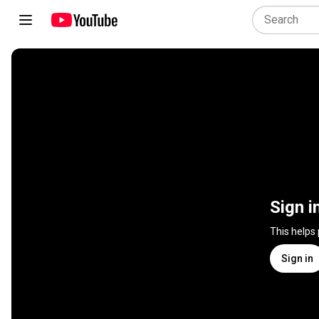
Sign i
This helps
Sign in