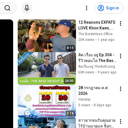
Sign in
12 Reasons EXPATS 
LOVE Khon Kaen, 
THAILAND
The Borderless Office
20K views
•
1 year ago
8:15
คิด.เรื่อง.อยู่ Ep.304 - 
รีวิวคอนโด The Base 
Height มิตรภาพ-
คิดเรื่องอยู่ ThinkofLiving
ขอนแก่น
60K views
•
9 years ago
24:00
28 กรกฎาคม ค.ศ. 
2026
Hataitip
5 views
•
8 days ago
0:16
สาวยากจนรับคุณยาย
ไร้บ้านมาดูแล ช็อก