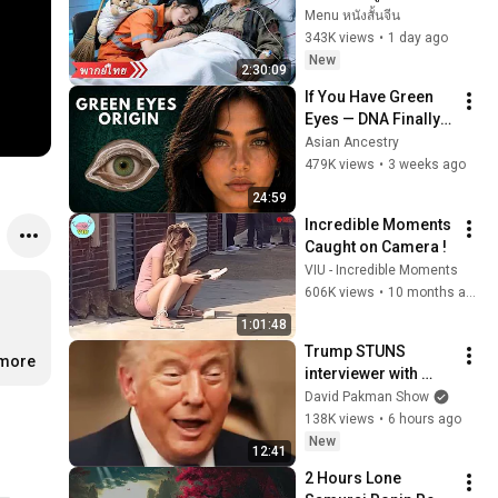
เมื่อรู้ว่าท่านคือมหา
Menu หนังสั้นจีน
เศรษฐินี ก่อนจับเธอ
343K views
•
1 day ago
แต่งกับ CEO!
New
2:30:09
If You Have Green 
Eyes — DNA Finally 
Revealed Where 
Asian Ancestry
They Really Come 
479K views
•
3 weeks ago
From
24:59
Incredible Moments 
Caught on Camera !
VIU - Incredible Moments
606K views
•
10 months ago
1:01:48
Trump STUNS 
.more
interviewer with 
TOTAL 
David Pakman Show
INCOHERENCE
138K views
•
6 hours ago
New
12:41
2 Hours Lone 