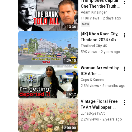
Trump Sues Capital 
One Then the Truth 
Comes Out  | The 
Adam Kinzinger
Kinzinger Report 
110K views
•
2 days ago
Podcast
New
13:36
[4K] Khon Kaen City, 
Thailand 2024 / ตัว
เมืองขอนแก่นปี 2567 
Thailand City 4K
มีอะไรที่เปลี่ยนไปบ้าง
59K views
•
2 years ago
1:29:15
Woman Arrested by 
ICE After 
Overstaying Her 
Cops & Karens
Visa for 10 Years
2.3M views
•
5 months ago
16:12
Vintage Floral Free 
Tv Art Wallpaper 
Screensaver Home 
LunaSkyeTvArt
Decor Samsung Oil 
2.2M views
•
2 years ago
Painting Digital 
2:00:00
Wildflower