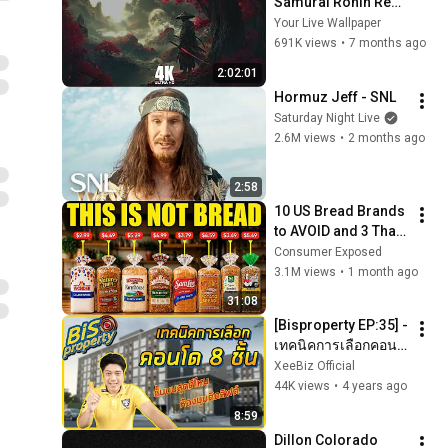
Samurai Ronin Red 
4K Resolution Your 
Your Live Wallpaper
Live Wallpaper For 
691K views
•
7 months ago
PC
2:02:01
Hormuz Jeff - SNL
Saturday Night Live
2.6M views
•
2 months ago
2:58
10 US Bread Brands 
to AVOID and 3 That 
Are Actually Safe
Consumer Exposed
3.1M views
•
1 month ago
31:08
[Bisproperty EP:35] - 
เทคนิคการเลือกคอน
โด 8 ชั้น จะเลือก
XeeBiz Official
อย่างไร?
44K views
•
4 years ago
8:59
Dillon Colorado 