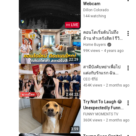
Webcam
Dillon Colorado
144 watching
LIVE
คอนโดเริ่มต้นไม่ถึง
ล้าน ทำเลรังสิต l รีวิว
คอนโด เสนา อีโค 
Home Buyers
ทาวน์ Sena Eco 
99K views
•
4 years ago
Town รังสิต สเตชั่น
22:29
สามีบังคับหย่าเพื่อไป
แต่งกับรักแรก ฉัน
ตัดใจจากไป ก่อนกลับ
CEO ซีรี่ย์
มาในฐานะทายาท
454K views
•
2 months ago
กลุ่มบริษัทพันล้าน
2:44:22
ดอลลาร์!
Try Not To Laugh 😂 
Unexpectedly Funny 
Dogs That Will Make 
FUNNY MOMENTS TV
Your Day
360K views
•
2 months ago
3:59