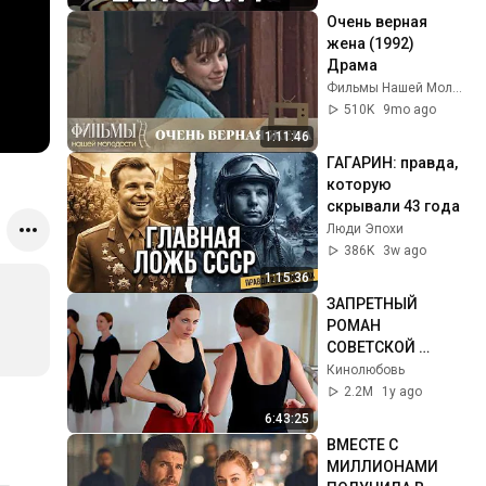
Очень верная 
жена (1992) 
Драма
Фильмы Нашей Молодости
510K
9mo ago
1:11:46
ГАГАРИН: правда, 
которую 
скрывали 43 года
Люди Эпохи
386K
3w ago
1:15:36
ЗАПРЕТНЫЙ 
РОМАН 
СОВЕТСКОЙ 
БАЛЕРИНЫ | Весь 
Кинолюбовь
фильм на одном 
2.2M
1y ago
дыхании!
6:43:25
ВМЕСТЕ С 
МИЛЛИОНАМИ 