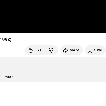
 1998)
8.7K
Share
Save
!
…
...more