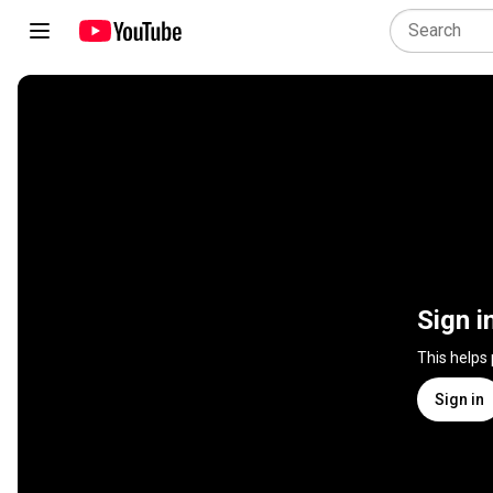
Sign i
This helps
Sign in