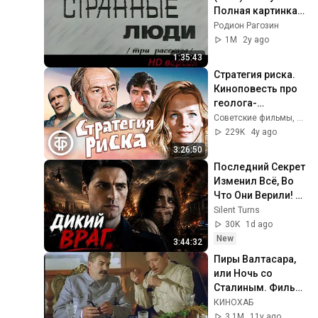
Полная картинка, 
улучшенное видео 
Родион Рагозин
и звук!!!
1M
2y ago
1:35:43
Стратегия риска. 
Киноповесть про 
геолога-
нефтяника (1978)
Советские фильмы, спектакли и телепередачи
229K
4y ago
3:26:50
Последний Секрет 
Изменил Всё, Во 
Что Они Верили! 
Детектив новый 
Silent Turns
боевик
30K
1d ago
New
3:44:32
Пиры Валтасара, 
или Ночь со 
Сталиным. Фильм. 
Драма
КИНОХАБ
3.1M
11y ago