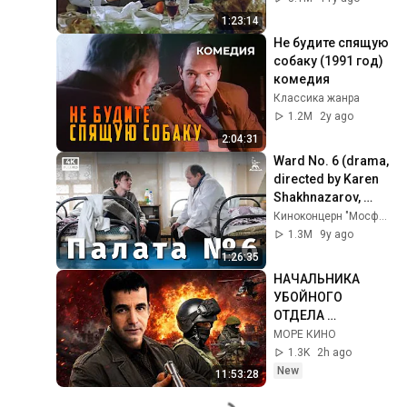
1:23:14
Не будите спящую 
собаку (1991 год) 
комедия
Классика жанра
1.2M
2y ago
2:04:31
Ward No. 6 (drama, 
directed by Karen 
Shakhnazarov, 
2009)
Киноконцерн "Мосфильм"
1.3M
9y ago
1:26:35
НАЧАЛЬНИКА 
УБОЙНОГО 
ОТДЕЛА 
ОБВИНИЛИ В 
МОРЕ КИНО
УБИЙСТВЕ СВОЕГО 
1.3K
2h ago
АГЕНТА ПОД 
New
11:53:28
ПРИКРЫТИЕМ!😱