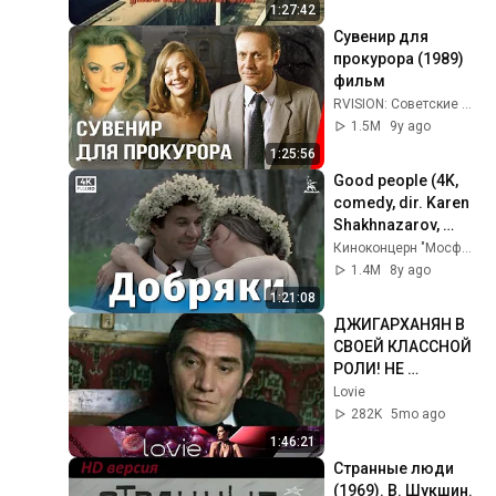
1:27:42
Сувенир для 
прокурора (1989) 
фильм
RVISION: Советские фильмы
1.5M
9y ago
1:25:56
Good people (4K, 
comedy, dir. Karen 
Shakhnazarov, 
1979)
Киноконцерн "Мосфильм"
1.4M
8y ago
1:21:08
ДЖИГАРХАНЯН В 
СВОЕЙ КЛАССНОЙ 
РОЛИ! НЕ 
ПРОПУСТИТЕ ЭТОТ 
Lovie
ФИЛЬМ!  Игра 
282K
5mo ago
всерьез
1:46:21
Странные люди 
(1969). В. Шукшин. 