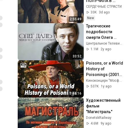
ПОЛУЧИЛА В 
НАСЛЕДСТВО 
СЕРДЕЧНЫЕ СТРАСТИ
ВРАГОВ СЕСТРЫ, И 
33K
3d ago
ВЛЮБЛЁННОСТЬ В 
New
2:55:49
КИЛЛЕРА! Танго 
Трагические 
для одной
подробности 
смерти Олега 
Даля
Центральное Телевидение
1.1M
2y ago
33:52
Poisons, or a World 
History of 
Poisonings (2001) 
— Karen 
Киноконцерн "Мосфильм"
Shakhnazarov | 
537K
1y ago
Comedy | Mosfilm 
1:44:16
4K
Художественный 
фильм 
"Магистраль"
DonetskRailway
4.6M
9y ago