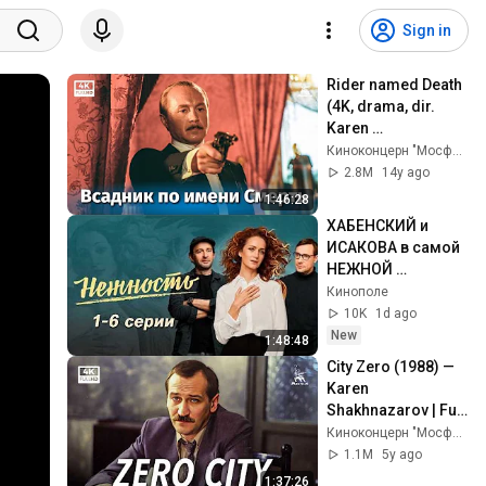
Sign in
Rider named Death 
(4K, drama, dir. 
Karen 
Shakhnazarov, 
Киноконцерн "Мосфильм"
2004)
2.8M
14y ago
1:46:28
ХАБЕНСКИЙ и 
ИСАКОВА в самой 
НЕЖНОЙ 
КОМЕДИИ ГОДА / 
Кинополе
НЕЖНОСТЬ | 1 
10K
1d ago
сезон, 1-6 серии
New
1:48:48
City Zero (1988) — 
Karen 
Shakhnazarov | Full 
Movie | Mosfilm 4K
Киноконцерн "Мосфильм"
1.1M
5y ago
1:37:26