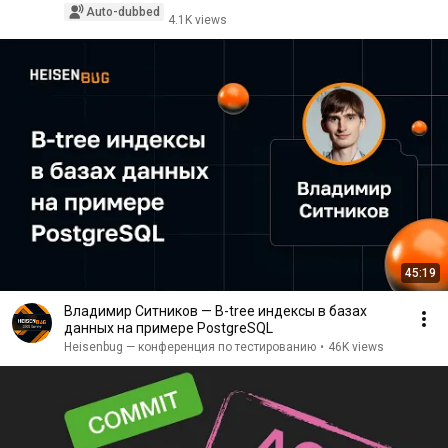
Auto-dubbed
4.1K views
45:19
Владимир Ситников — B-tree индексы в базах
данных на примере PostgreSQL
Heisenbug — конференция по тестированию
•
46K views