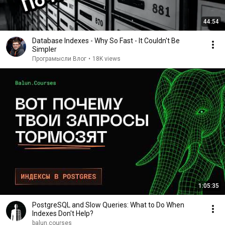
44:54
Database Indexes - Why So Fast - It Couldn't Be
Simpler
Програмысли Влог
•
18K views
1:05:35
PostgreSQL and Slow Queries: What to Do When
Indexes Don't Help?
balun.courses