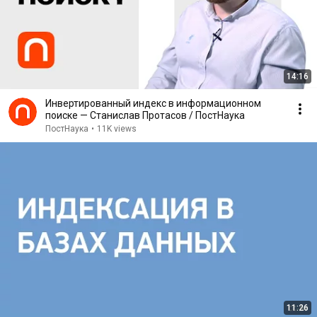
14:16
Инвертированный индекс в информационном
поиске — Станислав Протасов / ПостНаука
ПостНаука
•
11K views
11:26