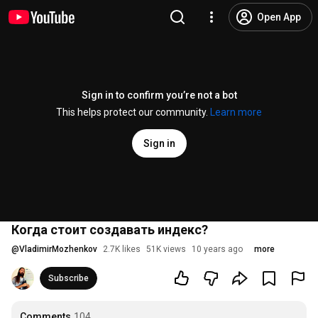
Open App
Sign in to confirm you’re not a bot
This helps protect our community.
Learn more
Sign in
Когда стоит создавать индекс?
@
VladimirMozhenkov
2.7K likes
51K views
10 years ago
more
Subscribe
Comments
104