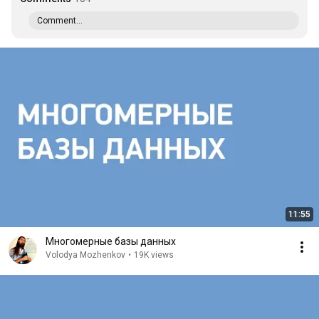
Comment...
11:55
Многомерные базы данных
Volodya Mozhenkov
•
19K views