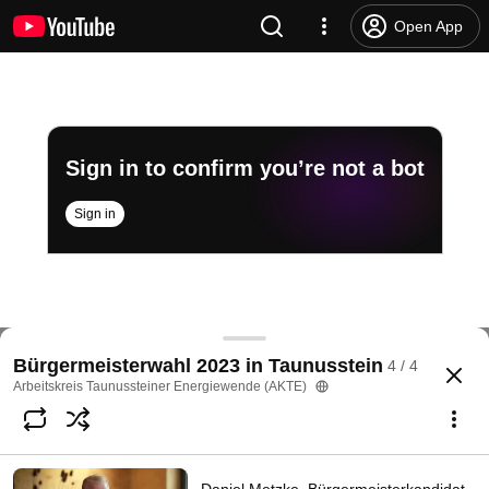
Open App
Sign in to confirm you’re not a bot
Sign in
Nelly Wascher, Bürgermeisterkandiatin (SPD) im I
Bürgermeisterwahl 2023 in Taunusstein
4 / 4
@
TaunussteinerEnergie
2 likes
372 views
2 years ago
more
Arbeitskreis Taunussteiner Energiewende (AKTE)
Subscribe
Comments
2