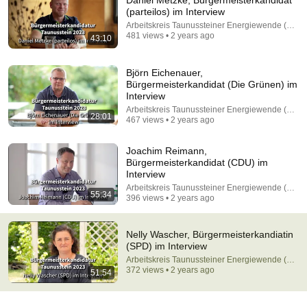
Daniel Metzke, Bürgermeisterkandidat
(parteilos) im Interview
Comment...
Arbeitskreis Taunussteiner Energiewende (AKTE
481 views • 2 years ago
43:10
Björn Eichenauer,
Bürgermeisterkandidat (Die Grünen) im
Interview
Arbeitskreis Taunussteiner Energiewende (AKTE
28:01
467 views • 2 years ago
Joachim Reimann,
Bürgermeisterkandidat (CDU) im
Interview
Arbeitskreis Taunussteiner Energiewende (AKTE
55:34
396 views • 2 years ago
55:00
WHY AND HOW DO YOU BECOME A JUDGE
Nelly Wascher, Bürgermeisterkandiatin
BLAST, Le souffle de l'info
(SPD) im Interview
•
63K views
Auto-dubbed
Arbeitskreis Taunussteiner Energiewende (AKTE
New
372 views • 2 years ago
51:54