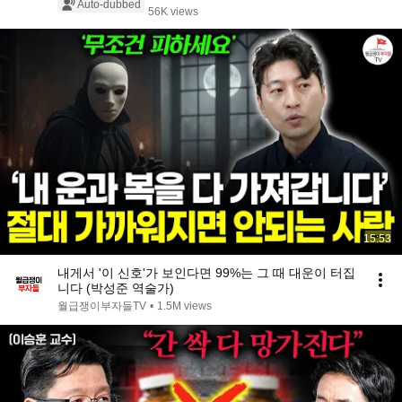
Auto-dubbed
56K views
15:53
내게서 '이 신호'가 보인다면 99%는 그 때 대운이 터집
니다 (박성준 역술가)
월급쟁이부자들TV
•
1.5M views