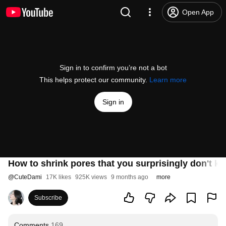
Open App
Sign in to confirm you’re not a bot
This helps protect our community.
Learn more
Sign in
How to shrink pores that you surprisingly don't kno
@
CuteDami
17K likes
925K views
9 months ago
more
Subscribe
Comments
169