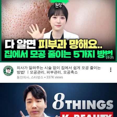
15:25
의사가 알려주는 시술 없이 집에서 쉽게 모공 줄이는
방법! ㅣ모공관리, 피부관리, 모공축소
동안의사, 스타방스
•
337K views