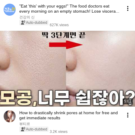
"Eat 'this' with your eggs!" The food doctors eat
every morning on an empty stomach! Lose viscera...
건강의 신
Auto-dubbed
627K views
5:03
How to drastically shrink pores at home for free and
get immediate results
뷰티르
Auto-dubbed
3.2K views