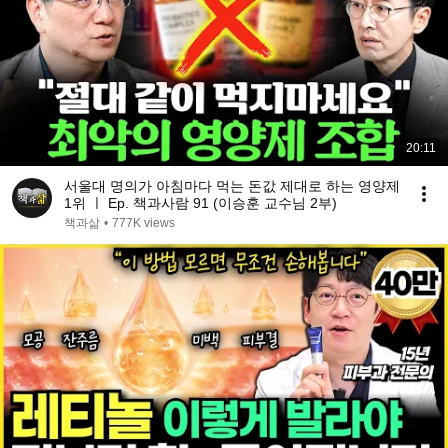
20:11
서울대 명의가 아침마다 먹는 돈값 제대로 하는 영양제
1위 ㅣ Ep. 책과사람 91 (이승훈 교수님 2부)
책과삶
•
777K views