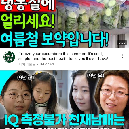
9:59
Freeze your cucumbers this summer! It’s cool,
simple, and the best health tonic you’ll ever have!!
지혜의숲길
•
1M views