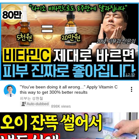
17:12
"You've been doing it all wrong..." Apply Vitamin C
this way to get 300% better results
피부는 성현철
Auto-dubbed
898K views