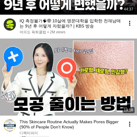
44:37
IQ 측정불가🧠🤓 10살에 명문대학을 입학한 천재남매
는 9년 후 어떻게 자랐을까? | KBS 방송
여의도 육퇴클럽
•
2M views
19:58
This Skincare Routine Actually Makes Pores Bigger
(90% of People Don't Know)
디렉터파이