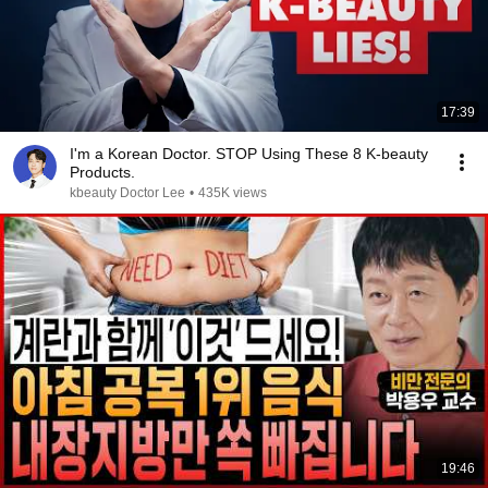
17:39
I'm a Korean Doctor. STOP Using These 8 K-beauty
Products.
kbeauty Doctor Lee
•
435K views
19:46