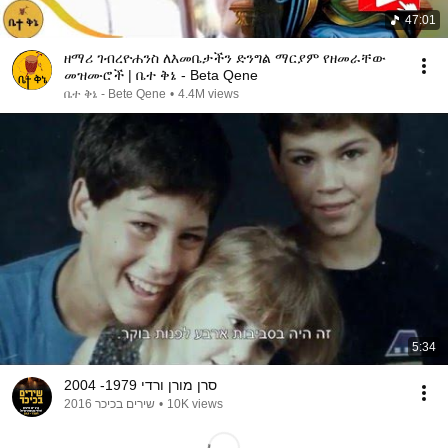
47:01
ዘማሪ ገብረዮሐንስ ለእመቤታችን ድንግል ማርያም የዘመራቸው
መዝሙሮች | ቤተ ቅኔ - Beta Qene
ቤተ ቅኔ - Bete Qene
•
4.4M views
5:34
סרן מורן ורדי 1979- 2004
שירים בכיכר 2016
•
10K views