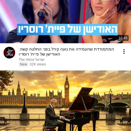
10:45
המתמודדת שהעמידה את נועה קירל בפני החלטה קשה:
האודישן של פיית' רוסריו
The Voice ישראל
New
32K views