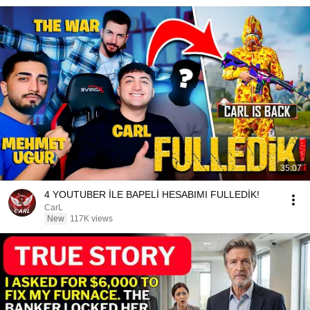
35:07
4 YOUTUBER İLE BAPELİ HESABIMI FULLEDİK!
CarL
New
117K views