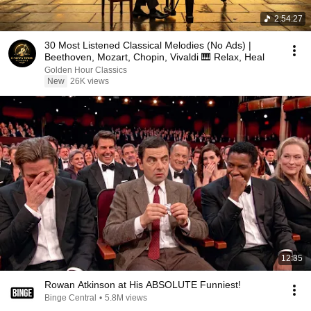
2:54:27
30 Most Listened Classical Melodies (No Ads) |
Beethoven, Mozart, Chopin, Vivaldi 🎹 Relax, Heal
Golden Hour Classics
New
26K views
12:35
Rowan Atkinson at His ABSOLUTE Funniest!
Binge Central
•
5.8M views