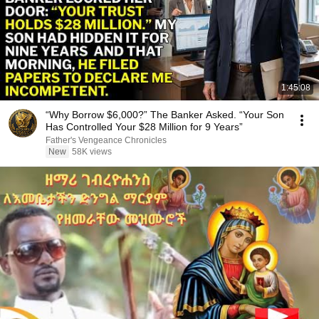
1:45:08
“Why Borrow $6,000?” The Banker Asked. “Your Son
Has Controlled Your $28 Million for 9 Years”
Father's Vengeance Chronicles
New
58K views