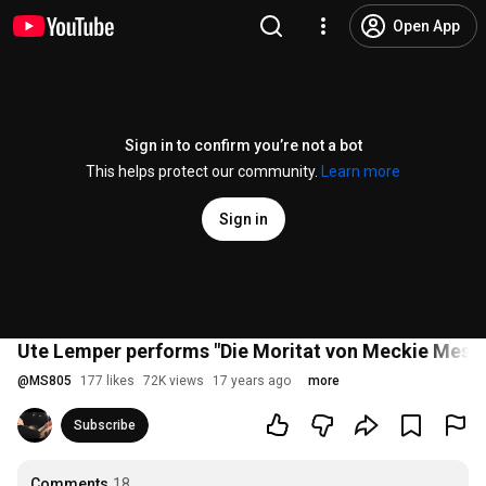
Open App
Sign in to confirm you’re not a bot
This helps protect our community.
Learn more
Sign in
Ute Lemper performs "Die Moritat von Meckie Mess
@
MS805
177 likes
72K views
17 years ago
more
Subscribe
Comments
18