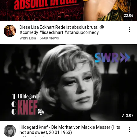
22:06
Diese Lisa Eckhart Rede ist absolut brutal 😂
#comedy #lisaeckhart #standupcomedy
Witty Lisa
•
560K views
3:07
Hildegard Knef - Die Moritat von Mackie Messer (Hits
hot and sweet, 20.01.1963)