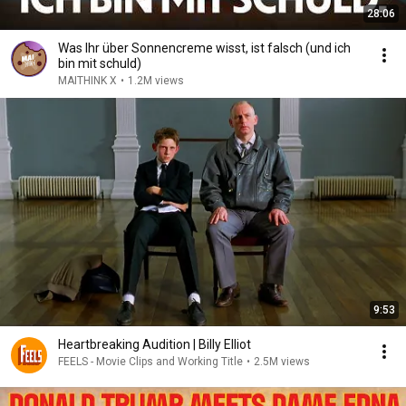
28:06
Was Ihr über Sonnencreme wisst, ist falsch (und ich
bin mit schuld)
MAITHINK X
•
1.2M views
9:53
Heartbreaking Audition | Billy Elliot
FEELS - Movie Clips and Working Title
•
2.5M views