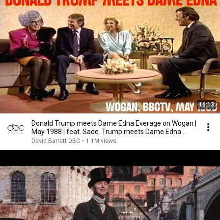
16:13
Donald Trump meets Dame Edna Everage on Wogan |
May 1988 | feat. Sade. Trump meets Dame Edna
BBCTV
David Barrett DBC
•
1.1M views