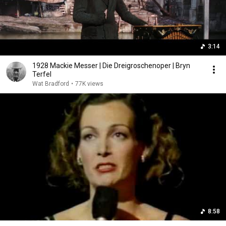
3:14
1928 Mackie Messer | Die Dreigroschenoper | Bryn
Terfel
Wat Bradford
•
77K views
8:58