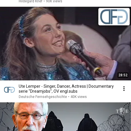
Hildegard Knef
•
90K views
28:52
Ute Lemper - Singer, Dancer, Actress | Documentary
serie "Dreamjobs", OV engl.subs
Deutsche Fernsehgeschichte
•
40K views