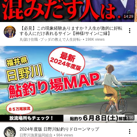
14:29
【必見】この現象経験ありますか？人生が激的に好転
する人にだけ表れるサイン【神様/サイン/ご縁】
丸儲け住職 -ブッダの教えで人生好転-
•
198K views
5:00
2024年度版 日野川鮎釣りドローンマップ
日野川漁業協同組合
•
984 views