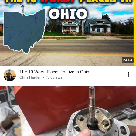
24:04
The 10 Worst Places To Live in Ohio
Chris Harden
•
75K views