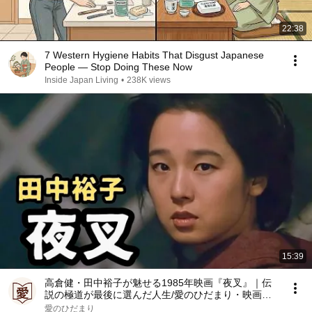
22:38
7 Western Hygiene Habits That Disgust Japanese
People — Stop Doing These Now
Inside Japan Living
•
238K views
15:39
高倉健・田中裕子が魅せる1985年映画『夜叉』｜伝
説の極道が最後に選んだ人生/愛のひだまり・映画解
説
愛のひだまり