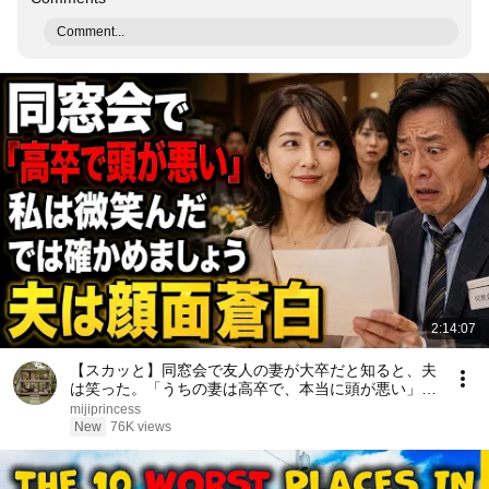
Comment...
2:14:07
【スカッと】同窓会で友人の妻が大卒だと知ると、夫
は笑った。「うちの妻は高卒で、本当に頭が悪い」私
は微笑んだ。「では、どちらが愚かか確かめましょ
mijiprincess
う」――数分後、夫は顔面蒼白になった……。
New
76K views