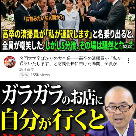
1:53:00
名門大学卒ばかりの大企業――高卒の清掃員が「私が
通訳いたします」と財閥会長に告げた瞬間、全員が嘲
笑した。しかし5分後、その場は静まり返った。#動
語り茶屋
エピソード#老後の物語 #家族の物語
New
155K views