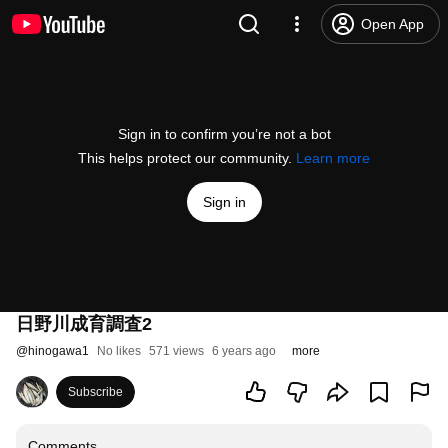
Open App
Sign in to confirm you’re not a bot
This helps protect our community.
Learn more
Sign in
日野川成育調査2
@
hinogawa1
No likes
571 views
6 years ago
more
Subscribe
Comments