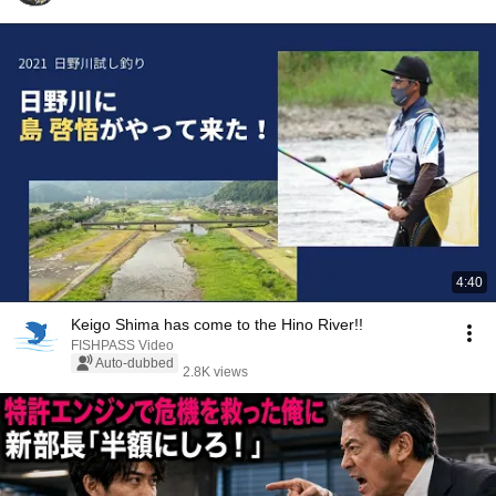
4:40
Keigo Shima has come to the Hino River!!
FISHPASS Video
Auto-dubbed
2.8K views