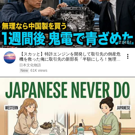
2:04:07
【スカッと】特許エンジンを開発して取引先の倒産危
機を救った俺に取引先の新部長「半額にしろ！無理な
ら中国製を買う」1週間後、部長から鬼電→俺「お宅
日本文化物語
の競合と5倍で独占契約済みです」
New
61K views