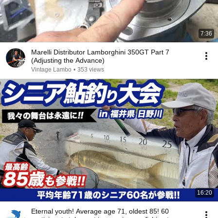
7:36
Marelli Distributor Lamborghini 350GT Part 7
(Adjusting the Advance)
Vintage Lambo
•
353 views
16:20
Eternal youth! Average age 71, oldest 85! 60