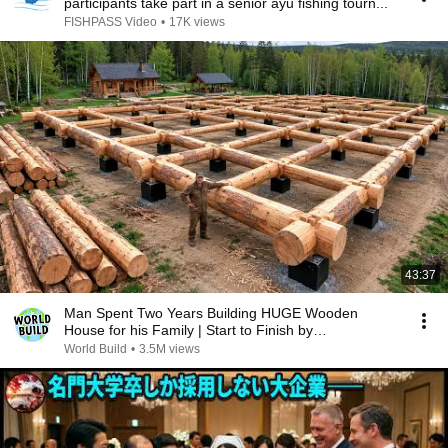
participants take part in a senior ayu fishing tourn...
FISHPASS Video
•
17K views
43:37
Man Spent Two Years Building HUGE Wooden
House for his Family | Start to Finish by
@bjornbrenton
World Build
•
3.5M views