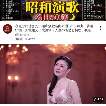
1:03:22
夜更けに聴きたい昭和演歌名曲40選 🌙 夫婦舟・夢追
い酒・天城越え・北酒場｜人生の哀愁と切ない夜をし
みじみ彩る珠玉の演歌メドレー
昭和の響き
New
80 views
4:09