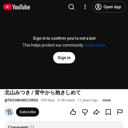
Open App
Sign in to confirm you’re not a bot
This helps protect our community.
Learn more
Sign in
北山みつき / 背中から抱きしめて
@
TEICHIKURECORDS
399 likes
214K views
11 years ago
more
Subscribe
Comments
12