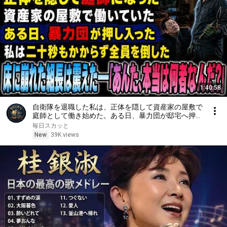
1:40:58
自衛隊を退職した私は、正体を隠して資産家の屋敷で
庭師として働き始めた。ある日、暴力団が邸宅へ押し
入ったが、私は二十秒もかからず全員を倒した。床に
毎日スカッと
崩れた組長は震えながら尋ねた。。。
New
39K views