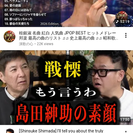
52:19
桂銀淑 名曲 紅白 人気曲 JPOP BEST ヒットメドレー
邦楽 最高の曲のリスト ♫♫ 史上最高の曲 ♫♫ 昭和歌
謡 名曲メドレー ♫♫ Best Playlist ♫♫ Top Best So
演歌の心
•
22K views
17:50
[Shinsuke Shimada] I’ll tell you about the truly