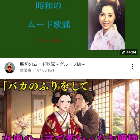
44:04
昭和のムード歌謡～グループ編～
歌謡曲
•
104K views