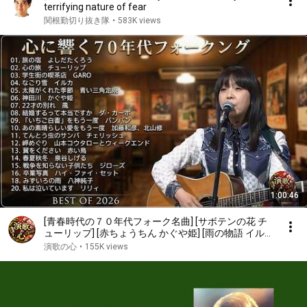
terrifying nature of fear
関根勤切り抜き隊
•
583K views
1:00:46
[青春時代の７０年代フォーク名曲] [サボテンの花 チ
ューリップ] [赤ちょうちん かぐや姫] [雨の物語 イル
カ] [落陽 よしだたくろう] [精霊流し グレープ] [ささや
演歌の心
•
155K views
かなこの人生 風]他