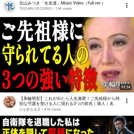
北山みつき「女友達」Music Video（full ver.）
TEICHIKU RECORDS
•
19K views
32:24
【美輪明宏】これが出たら人生激変！ご先祖様から特
別な守護を受ける人に現れる3つの前兆｜偉人｜名言
｜言葉の力｜人生哲学｜
心を射る名言
•
87K views