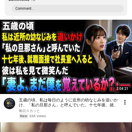
Comment...
2:04:21
五歳の頃、私は毎日のように近所の幼なじみを追いか
け、「私の旦那さん」と呼んでいた。十七年後、就職
面接で社長室へ入ると、彼は私を見て微笑んだ。「妻
毎日スカッと
よ、まだ僕を覚えているか？」――
New
66K views