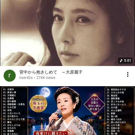
5:01
背中から抱きしめて ～大原麗子
river42s
•
276K views