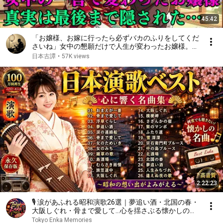
45:42
「お嬢様、お嫁に行ったら必ずバカのふりをしてくだ
さいね」女中の懇願だけで人生が変わったお嬢様。そ
して女中が最後まで隠した真実…|昔話|説話|野談|時代
日本古譚
•
57K views
劇|民話
2:22:23
🎙️ 涙があふれる昭和演歌26選｜夢追い酒・北国の春・
大阪しぐれ・骨まで愛して…心を揺さぶる懐かしの名
曲集🎧🌙#昭和演歌 #演歌名曲 #日本演歌
Tokyo Enka Memories