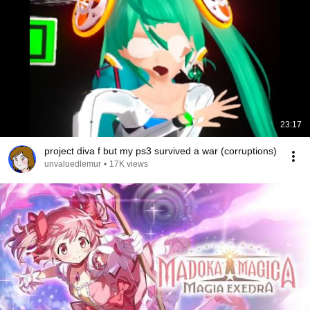
23:17
project diva f but my ps3 survived a war (corruptions)
unvaluedlemur
•
17K views