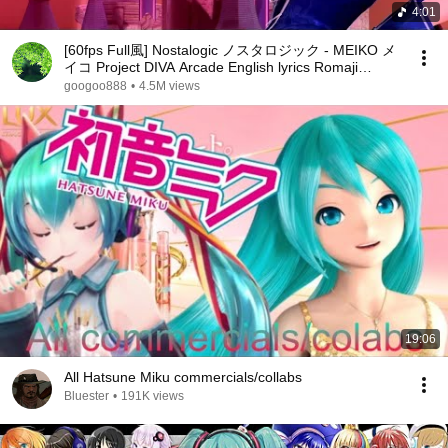
4:01
[60fps Full風] Nostalogic ノスタロジック - MEIKO メ
イコ Project DIVA Arcade English lyrics Romaji
subtitles
googoo888
•
4.5M views
19:06
All Hatsune Miku commercials/collabs
Bluester
•
191K views