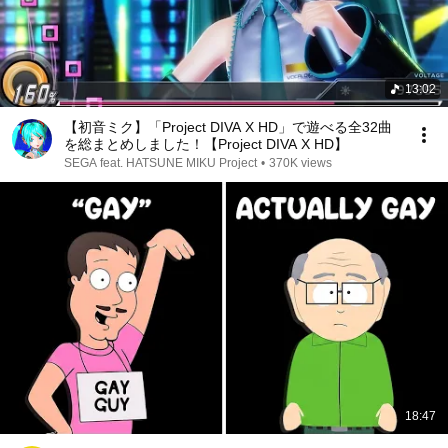
13:02
【初音ミク】「Project DIVA X HD」で遊べる全32曲
を総まとめしました！【Project DIVA X HD】
SEGA feat. HATSUNE MIKU Project
•
370K views
18:47