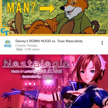
25:27
Disney's ROBIN HOOD vs. Toxic Masculinity
Cinema Therapy
New
174K views