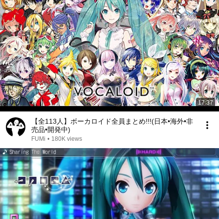
17:37
【全113人】ボーカロイド全員まとめ!!!(日本•海外•非
売品•開発中)
FUMi
•
180K views