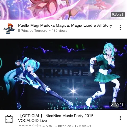
6:35:21
Puella Magi Madoka Magica: Magia Exedra All Story
Il Principe Terrgore
•
439 views
39:31
【OFFICIAL】 NicoNico Music Party 2015
VOCALOID Live
ニコニコ公式チャンネル / niconico
•
17M views