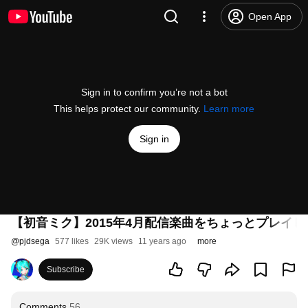
Open App
Sign in to confirm you’re not a bot
This helps protect our community.
Learn more
Sign in
【初音ミク】2015年4月配信楽曲をちょっとプレイしてみた【P
@
pjdsega
577 likes
29K views
11 years ago
more
Subscribe
Comments
56