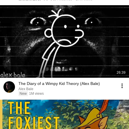
26:39
The Diary of a Wimpy Kid Theory (Alex Bale)
Alex Bale
New
1M views