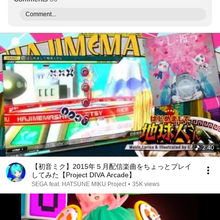
Comment...
2:40
【初音ミク】2015年５月配信楽曲をちょっとプレイ
してみた【Project DIVA Arcade】
SEGA feat. HATSUNE MIKU Project
•
35K views