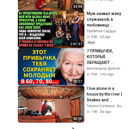
33:03
Муж назвал жену 
служанкой, а 
любовницу 
представил 
Разбитые Сердца
супругой — но 
54K
2d ago
вскоре потерял 
New
2:01:37
всё
7 ПРИВЫЧЕК, 
КОТОРЫЕ 
ОБРАЩАЮТ 
СТАРЕНИЕ ВСПЯТЬ 
Ментальное Долголетие
ПОСЛЕ 60 ЛЕТ | 
93K
1mo ago
Татьяна 
20:37
Черниговская
I live alone in a 
house by the river | 
Snakes and 
swimming
Tatiana Gordeeva - Bushcraft & Hiking
19K
2w ago
30:36