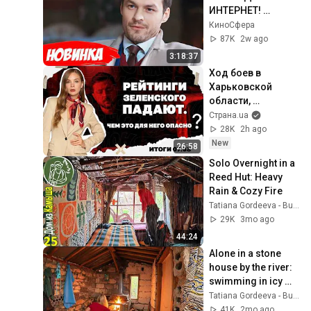
ИНТЕРНЕТ! 
СМОТРЕТЬ ВСЕМ! | 
КиноCфера
Мой милый 
87K
2w ago
найденыш
3:18:37
Ход боев в 
Харьковской 
области, 
конфликта вокруг 
Страна.ua
русского языка, 
28K
2h ago
падающие 
New
26:58
рейтинги 
Solo Overnight in a 
Зеленского. 07.08
Reed Hut: Heavy 
Rain & Cozy Fire
Tatiana Gordeeva - Bushcraft & Hiking
29K
3mo ago
44:24
Alone in a stone 
house by the river: 
swimming in icy 
water, rain.
Tatiana Gordeeva - Bushcraft & Hiking
41K
2mo ago