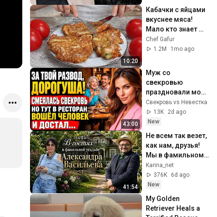
Лабковский
Кабачки с яйцами 
вкуснее мяса! 
Мало кто знает 
секрет! Бабушка 
Chef Gafur
научила готовить 
1.2M
1mo ago
рецепт за 15 минут
10:20
Муж со 
свекровью 
праздновали мой 
развод. Но через 
Свекровь vs Невестка
час в ресторан 
13K
2d ago
вошёл человек с 
New
43:00
документами
Не всем так везет, 
как нам, друзья!
Мы в фамильном 
поместье  
Karina_net
Александра 
376K
6d ago
Васильева в Литве 
New
41:54
.
My Golden 
Retriever Heals a 