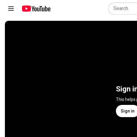
Sign i
This helps
Sign in