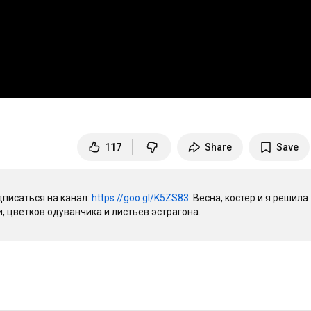
117
Share
Save
дписаться на канал: 
https://goo.gl/K5ZS83
  Весна, костер и я решила 