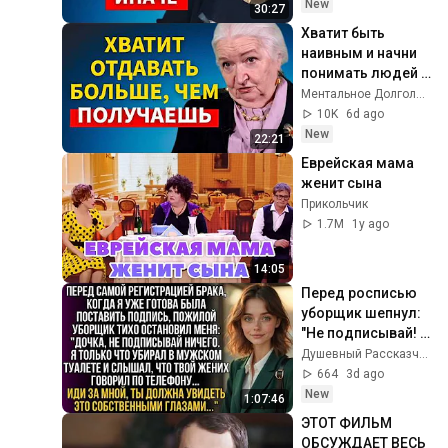
Татьяна 
New
30:27
Черниговская
Хватит быть 
наивным и начни 
понимать людей | 
Татьяна 
Ментальное Долголетие
Черниговская
10K
6d ago
New
22:21
Еврейская мама 
женит сына
Прикольчик
1.7M
1y ago
14:05
Перед росписью 
уборщик шепнул: 
"Не подписывай! 
Слышал жениха в 
Душевный Рассказчик and Время Сказок
туалете. Иди за 
664
3d ago
мной быстро…!"
New
1:07:46
ЭТОТ ФИЛЬМ 
ОБСУЖДАЕТ ВЕСЬ 