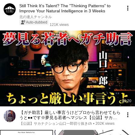
Still Think It's Talent? The "Thinking Patterns" to
Improve Your Natural Intelligence in 3 Weeks
北の達人チャンネル
Auto-dubbed
121K views
39:20
【ガチ助言】厳しい事言うけどプロから言わせてもら
うと●●です※夢見る若者へマジレス【公認】サカナク
ション山口一郎切り抜きチャンネル #サカナクション
【公認】サカナクション山口一郎切り抜きch
•
202K views
#山口一郎