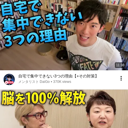
11:38
自宅で集中できない3つの理由【+その対策】
メンタリスト DaiGo
•
370K views