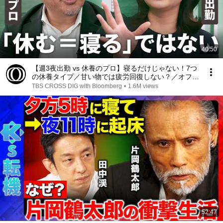
40:50
【週3夜出勤 vs 休養のプロ】寝るだけじゃない！7つ
の休養タイプ／甘い物では疲労回復しない？／オフを
管理しない日本人【篠原梨菜】【Human Insight】
TBS CROSS DIG with Bloomberg
•
1.6M views
52:47