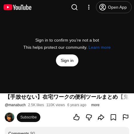
Open App
Sign in to confirm you’re not a bot
This helps protect our community.
Learn more
Sign in
【手放せない】在宅ワークの便利ツールまとめ【鬼集
@
manabuch
2.5K likes
110K views
6 years ago
more
Subscribe
Comments
90