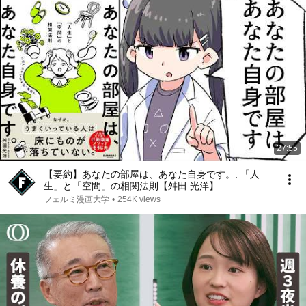
27:55
【要約】あなたの部屋は、あなた自身です。: 「人
生」と「空間」の相関法則【舛田 光洋】
フェルミ漫画大学
•
254K views