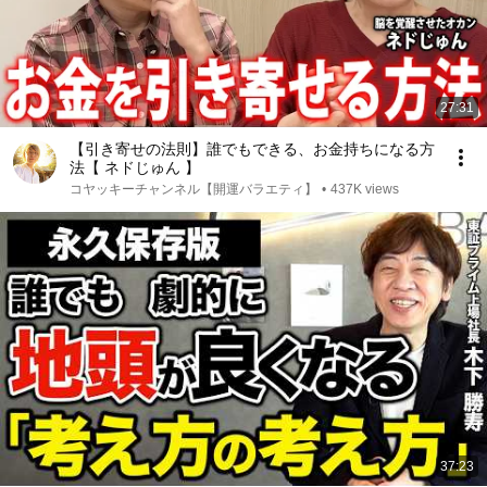
27:31
【引き寄せの法則】誰でもできる、お金持ちになる方
法【 ネドじゅん 】
コヤッキーチャンネル【開運バラエティ】
•
437K views
37:23