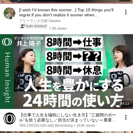
[I wish I'd known this sooner...] Top 10 things you'll
regret if you don't realize it sooner when...
フリーランス主婦 Sayaka
Auto-dubbed
7.8K views
44:13
【仕事で人生を犠牲にしない生き方】“三遊間のボー
ル”を拾う必要なし／担当が決まっていない＝重要じ
ゃない／仕事と休息以外の“第3の時間”で人生の後半
TBS CROSS DIG with Bloomberg
•
243K views
戦に備える／井上陽子【Human Insight】