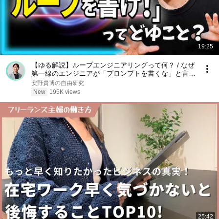
19:25
【ゆる解説】ループエンジニアリングって何？ / なぜ
第一線のエンジニアが「プロンプトを書くな」と言っ
ているのか / "Human in the Loop"から"Human on the
安野貴博の自由研究
Loop"へ
New
195K views
25:42