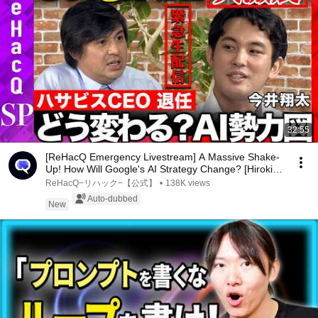
32:55
[ReHacQ Emergency Livestream] A Massive Shake-
Up! How Will Google's AI Strategy Change? [Hiroki
T...
ReHacQ−リハック−【公式】
•
138K views
Auto-dubbed
New