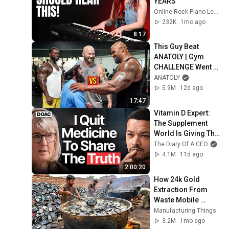
YEARS
Online Rock Piano Lessons
232K
1mo ago
8:17
This Guy Beat 
ANATOLY | Gym 
CHALLENGE Went 
Wrong
ANATOLY
5.9M
12d ago
17:47
Vitamin D Expert: 
The Supplement 
World Is Giving The 
WRONG Advice!
The Diary Of A CEO
4.1M
11d ago
2:00:20
How 24k Gold 
Extraction From 
Waste Mobile 
Phones | Incredible 
Manufacturing Things
Old Used Mobile 
3.2M
1mo ago