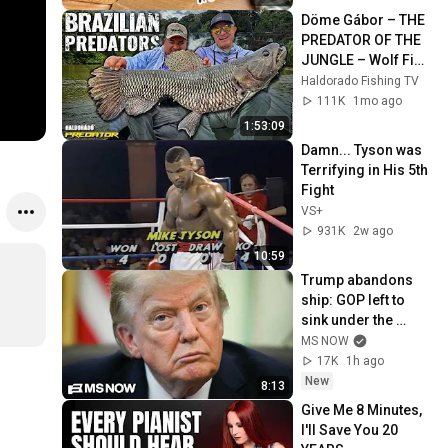
Döme Gábor – THE 
PREDATOR OF THE 
JUNGLE – Wolf Fish 
Fishing in the 
Haldorado Fishing TV
Amazon River 
111K
1mo ago
System
1:53:09
Damn... Tyson was 
Terrifying in His 5th 
Fight
VS+
931K
2w ago
10:59
Trump abandons 
ship: GOP left to 
sink under the 
burden of a 
MS NOW
profoundly 
17K
1h ago
unpopular 
New
8:13
president
Give Me 8 Minutes, 
I'll Save You 20 