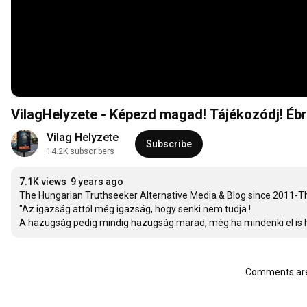
VilagHelyzete - Képezd magad! Tájékozódj! Éb
Vilag Helyzete
Subscribe
14.2K subscribers
7.1K views
9 years ago
The Hungarian Truthseeker Alternative Media & Blog since 2011-The
"Az igazság attól még igazság, hogy senki nem tudja ! 

A hazugság pedig mindig hazugság marad, még ha mindenki el is hi
Comments are 