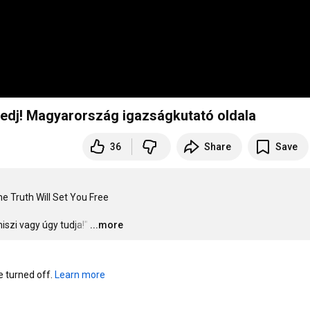
redj! Magyarország igazságkutató oldala
36
Share
Save
 Truth Will Set You Free 

szi vagy úgy tudja!"
…
...more
turned off. 
Learn more