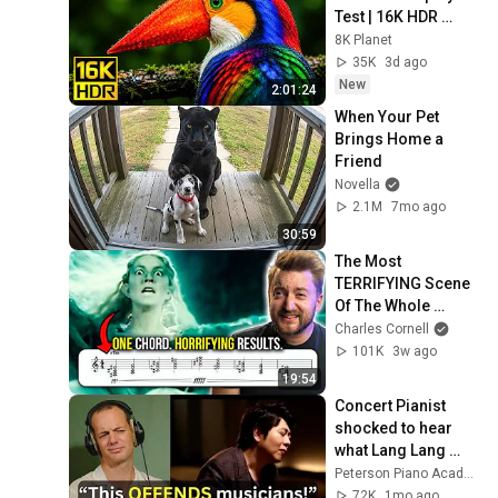
Test | 16K HDR 
240fps Dolby Vision 
8K Planet
(4K Video • 8K 
35K
3d ago
ULTRA HD TV)
New
2:01:24
When Your Pet 
Brings Home a 
Friend
Novella
2.1M
7mo ago
30:59
The Most 
TERRIFYING Scene 
Of The Whole 
Trilogy Uses ONE 
Charles Cornell
Chord
101K
3w ago
19:54
Concert Pianist 
shocked to hear 
what Lang Lang 
does to Bach
Peterson Piano Academy
72K
1mo ago