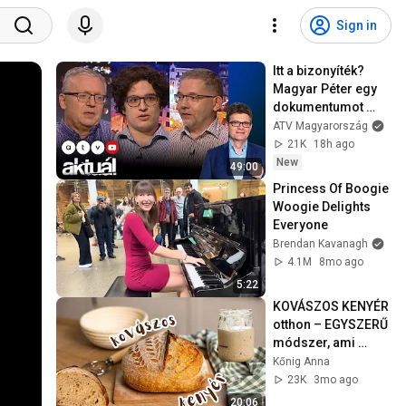
Sign in
Itt a bizonyíték? 
Magyar Péter egy 
dokumentumot 
mutatott 
ATV Magyarország
Orbánékról // 
21K
18h ago
AKTUÁL 2026.08.06.
New
49:00
Princess Of Boogie 
Woogie Delights 
Everyone
Brendan Kavanagh
4.1M
8mo ago
5:22
KOVÁSZOS KENYÉR 
otthon – EGYSZERŰ 
módszer, ami 
mindig működik 
Kőnig Anna
(kezdőknek is!)
23K
3mo ago
20:06