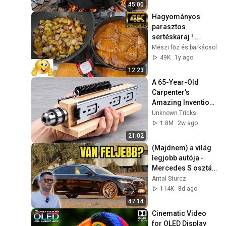
Recycling Process 
45:00
Hagyományos 
parasztos 
sertéskaraj ! 
Nagyon egyszerű 
Mészi főz és barkácsol
de annál finomabb 
49K
1y ago
régi magyaros étel 
12:23
.-)
A 65-Year-Old 
Carpenter’s 
Amazing Invention 
That Billions of 
Unknown Tricks
Engineers Don’t 
1.8M
2w ago
Know About!
21:02
(Majdnem) a világ 
legjobb autója - 
Mercedes S osztály 
2026 gigateszt
Antal Sturcz
114K
8d ago
47:14
Cinematic Video 
for OLED Display 