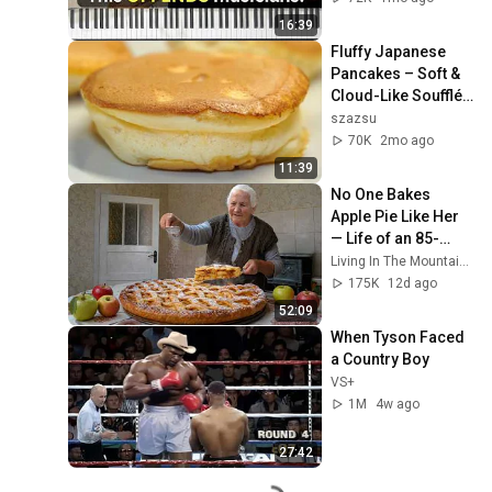
16:39
Fluffy Japanese 
Pancakes – Soft & 
Cloud-Like Soufflé 
Pancake Recipe
szazsu
70K
2mo ago
11:39
No One Bakes 
Apple Pie Like Her 
— Life of an 85-
Year-Old Grandma 
Living In The Mountains and 2 more
in a Lost Mountain 
175K
12d ago
Village
52:09
When Tyson Faced 
a Country Boy
VS+
1M
4w ago
27:42