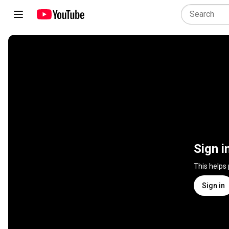
Sign i
This helps
Sign in