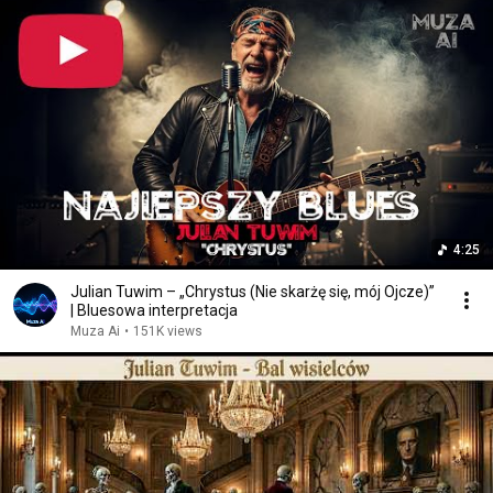
4:25
Julian Tuwim – „Chrystus (Nie skarżę się, mój Ojcze)”
| Bluesowa interpretacja
Muza Ai
•
151K views