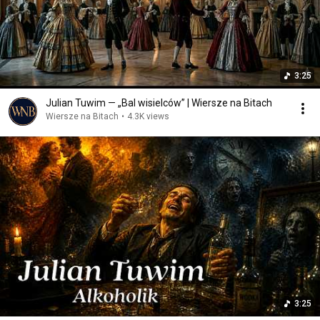
3:25
Julian Tuwim — „Bal wisielców” | Wiersze na Bitach
Wiersze na Bitach
•
4.3K views
3:25