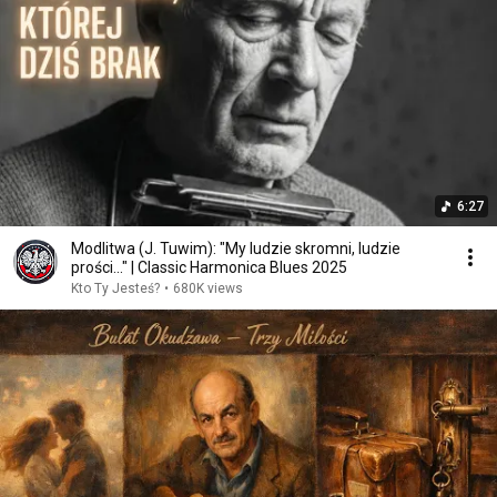
6:27
Modlitwa (J. Tuwim): "My ludzie skromni, ludzie
prości..." | Classic Harmonica Blues 2025
Kto Ty Jesteś?
•
680K views