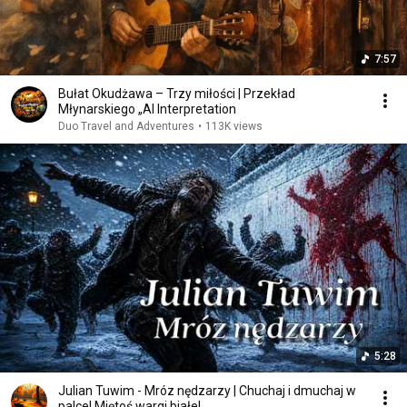
7:57
Bułat Okudżawa – Trzy miłości | Przekład
Młynarskiego „AI Interpretation
Duo Travel and Adventures
•
113K views
5:28
Julian Tuwim - Mróz nędzarzy | Chuchaj i dmuchaj w
palce! Miętoś wargi białe!