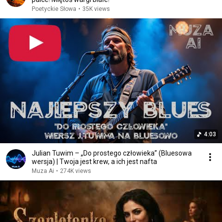
Poetyckie Słowa
•
35K views
4:03
Julian Tuwim – „Do prostego człowieka” (Bluesowa
wersja) | Twoja jest krew, a ich jest nafta
Muza Ai
•
274K views