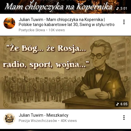
5:01
Julian Tuwim - Mam chłopczyka na Kopernika |
Polskie tango kabaretowe lat 30, Swing w stylu retro
Poetyckie Słowa
•
10K views
6:05
Julian Tuwim - Mieszkańcy
Poezja Wszechczasów
•
40K views