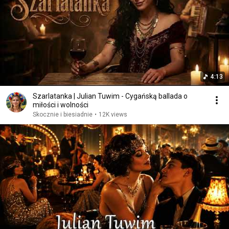
4:13
Szarlatanka | Julian Tuwim - Cygańską ballada o
miłości i wolności
Skocznie i biesiadnie
•
12K views