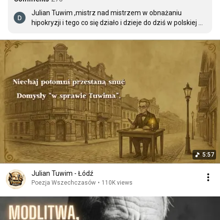
Julian Tuwim ,mistrz nad mistrzem w obnażaniu 
hipokryzji i tego co się działo i dzieje do dziś w polskiej 
polityce.Wszystkie drogi prowadzą do „żymu”.
5:57
Julian Tuwim - Łódź
Poezja Wszechczasów
•
110K views