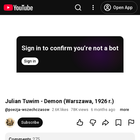
Open App
Sign in to confirm you’re not a bot
Sign in
Julian Tuwim - Demon (Warszawa, 1926 r.)
@
poezja-wszechczasow
2.6K likes
78K views
6 months ago
more
Subscribe
Comments
275