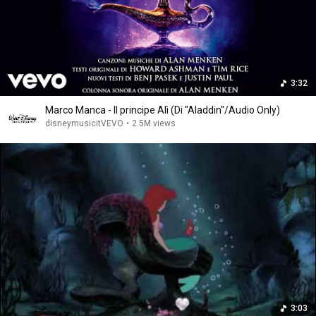
3:32
Marco Manca - Il principe Alì (Di "Aladdin"/Audio Only)
disneymusicitVEVO
•
2.5M views
3:03