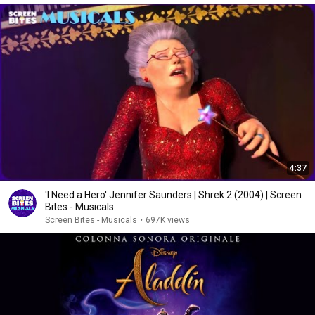
4:37
'I Need a Hero' Jennifer Saunders | Shrek 2 (2004) | Screen
Bites - Musicals
Screen Bites - Musicals
•
697K views