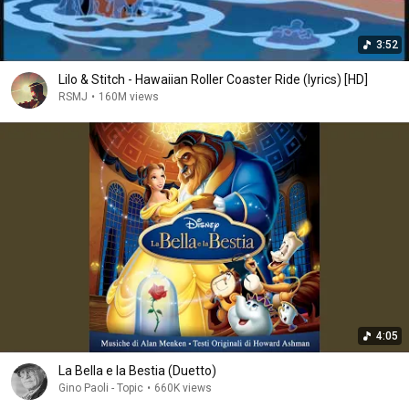
3:52
Lilo & Stitch - Hawaiian Roller Coaster Ride (lyrics) [HD]
RSMJ
•
160M views
4:05
La Bella e la Bestia (Duetto)
Gino Paoli - Topic
•
660K views