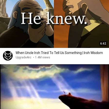
6:42
When Uncle Iroh Tried To Tell Us Something | Iroh Wisdom
UpgradeArc
•
1.4M views