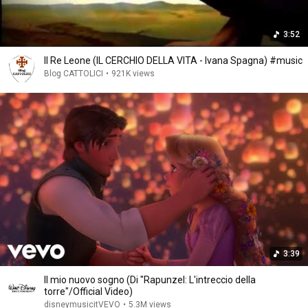
3:52
Il Re Leone (IL CERCHIO DELLA VITA - Ivana Spagna) #music
Blog CATTOLICI
•
921K views
3:39
Il mio nuovo sogno (Di "Rapunzel: L'intreccio della
torre"/Official Video)
disneymusicitVEVO
•
5.3M views