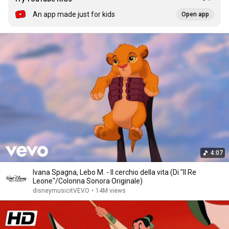
An app made just for kids
Open app
4:07
Ivana Spagna, Lebo M. - Il cerchio della vita (Di "Il Re
Leone"/Colonna Sonora Originale)
disneymusicitVEVO
•
14M views