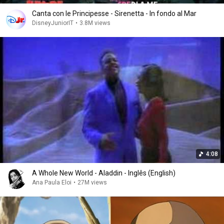
Canta con le Principesse - Sirenetta - In fondo al Mar
DisneyJuniorIT
•
3.8M views
4:08
A Whole New World - Aladdin - Inglês (English)
Ana Paula Eloi
•
27M views