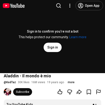
Open App
Sign in to confirm you’re not a bot
This helps protect our community.
Learn more
Sign in
Aladdin - Il mondo è mio
@
KedTaz
30K likes
16M views
19 years ago
more
Subscribe
Try YouTube Kids