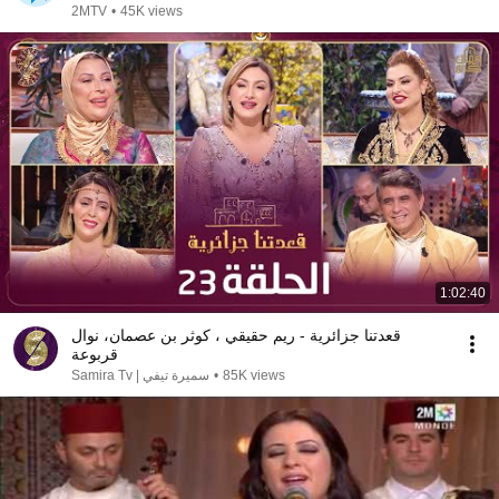
2MTV
•
45K views
1:02:40
قعدتنا جزائرية - ريم حقيقي ، كوثر بن عصمان، نوال
قربوعة
سميرة تيفي | Samira Tv
•
85K views