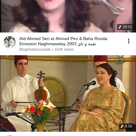
20:52
Aïd Ahmed Seri et Ahmed Piro & Baha Ronda:
Emission Naghmawatay نغمة و تاي 2003
BlogAndaloussiate
•
163K views
4:56