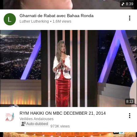
8:39
Gharnati de Rabat avec Bahaa Ronda
Luther Lutherking
•
1.6M views
8:11
RYM HAKIKI ON MBC DECEMBER 21, 2014
Veillées Andalouses
Auto-dubbed
973K views