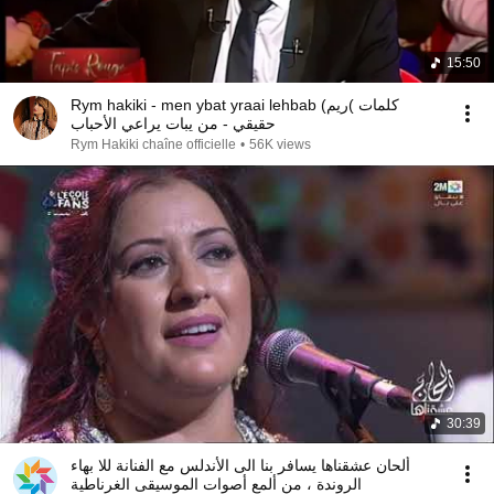
15:50
Rym hakiki - men ybat yraai lehbab (كلمات )ريم
حقيقي - من يبات يراعي الأحباب
Rym Hakiki chaîne officielle
•
56K views
30:39
ألحان عشقناها يسافر بنا الى الأندلس مع الفنانة للا بهاء
الروندة ، من ألمع أصوات الموسيقى الغرناطية