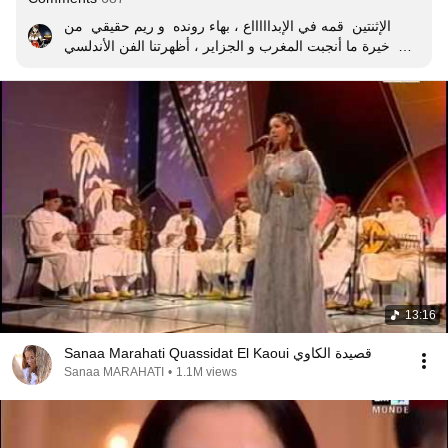
الإثنتين  قمه في الإبداااااع ، بهاء رونده  و ريم حقيقي  من 
خيرة ما أنجبت المغرب و الجزاير ، أظهرتنا الفن الأندلسي  
ويطربان الأذن ، أعتبرهما بحق ذاكراة  المغرب  الكبير  للتراث 
الاندلسي القديم و المعاصر  .
13:16
Sanaa Marahati Quassidat El Kaoui قصيدة الكاوي
Sanaa MARAHATI
•
1.1M views