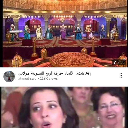
7:38
شذى الألحان-فرقة أريج النسوية-آمولاتي Arij
ahmed said
•
118K views