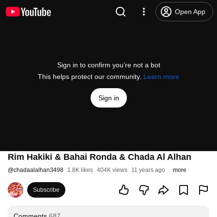
Open App
Sign in to confirm you’re not a bot
This helps protect our community.
Learn more
Sign in
Rim Hakiki & Bahai Ronda & Chada Al Alhan
@
chadaalalhan3498
1.8K likes
404K views
11 years ago
more
Subscribe
Comments
687