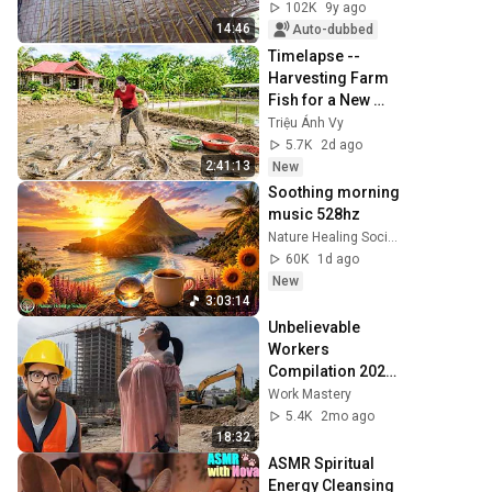
102K
9y ago
14:46
Auto-dubbed
Timelapse -- 
Harvesting Farm 
Fish for a New 
Pond | Trieu Anh 
Triệu Ánh Vy
Vy Harvest Farm
5.7K
2d ago
2:41:13
New
Soothing morning 
music 528hz
Nature Healing Society
60K
1d ago
New
3:03:14
Unbelievable 
Workers 
Compilation 2026 | 
Working with 
Work Mastery
Talented 
5.4K
2mo ago
Engineers #44 
18:32
#fail 
ASMR Spiritual 
#construction
Energy Cleansing 