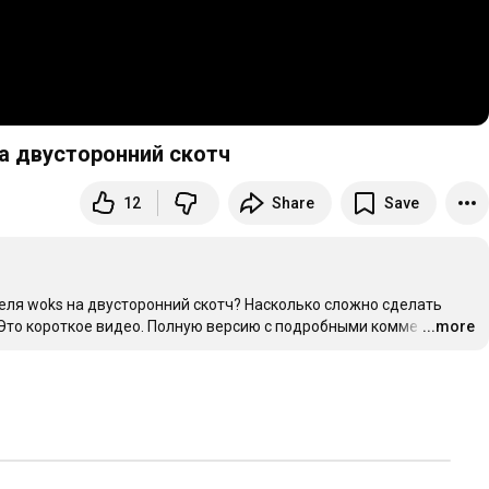
на двусторонний скотч
12
Share
Save
еля woks на двусторонний скотч? Насколько сложно сделать 
Это короткое видео. Полную версию с подробными комме
…
...more