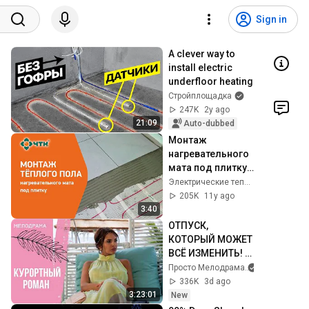
Sign in
A clever way to 
install electric 
underfloor heating
Стройплощадка
247K
2y ago
21:09
Auto-dubbed
Монтаж 
нагревательного 
мата под плитку. 
Советы.
Электрические теплые полы ЧТК
205K
11y ago
3:40
ОТПУСК, 
КОТОРЫЙ МОЖЕТ 
ВСЁ ИЗМЕНИТЬ! 
Курортный 
Просто Мелодрама
роман. Все серии
336K
3d ago
3:23:01
New