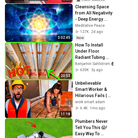
Cleansing Space 
from All Negativity 
- Deep Energy 
Clearing and 
Meditative Peace
Protection - 417Hz
127K
2d ago
3:02:45
New
How To Install 
Under Floor 
Radiant Tubing 
With Aluminum 
Benjamin Sahlstrom
Omega Heat 
630K
3y ago
Transfer Plates 
20:53
Between Joists
Unbelievable 
Smart Worker & 
Hilarious Fails | 
Construction 
work smart adam
Compilation part 3
6.4K
1mo ago
11:18
Plumbers Never 
Tell You This 😱! 
Easy Way To 