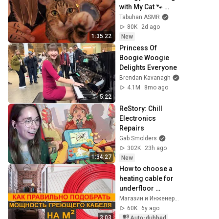
with My Cat 🐾 
Purring & Reiki for 
Tabuhan ASMR
Sleep & Stress 
80K
2d ago
Relief
1:35:22
New
Princess Of 
Boogie Woogie 
Delights Everyone
Brendan Kavanagh
4.1M
8mo ago
5:22
ReStory: Chill 
Electronics 
Repairs
Gab Smolders
302K
23h ago
1:34:27
New
How to choose a 
heating cable for 
underfloor 
heating.
Магазин и Инженеры #ALFAOPT
60K
6y ago
3:03
Auto-dubbed