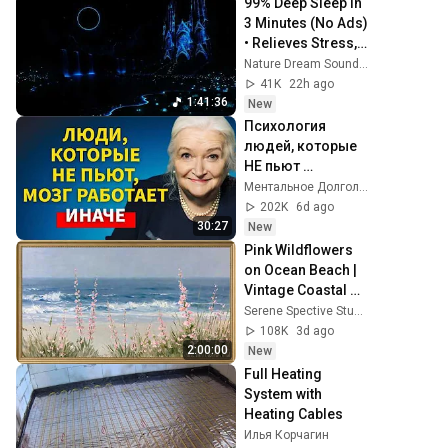
99% Deep Sleep In 
3 Minutes (No Ads) 
• Relieves Stress, 
Melatonin Release 
Nature Dream Soundscape
• Stop Overthinking
41K
22h ago
1:41:36
New
Психология 
людей, которые 
НЕ пьют 
алкоголь 
Ментальное Долголетие and 2 more
(согласно 
202K
6d ago
нейронауке) | 
30:27
New
Татьяна 
Pink Wildflowers 
Черниговская
on Ocean Beach | 
Vintage Coastal 
Seascape Oil 
Serene Spective Studio
Painting | 4K 
108K
3d ago
Ambient TV 
2:00:00
New
Screensaver
Full Heating 
System with 
Heating Cables
Илья Корчагин