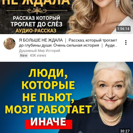
1:56:14
Я БОЛЬШЕ НЕ ЖДАЛА ｜ Рассказ, который трогает
до глубины души. Очень сильная история ｜ Аудио
рассказ
Душевный Мир Историй
New
43K views
30:27