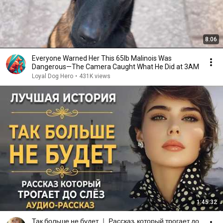
8:06
Everyone Warned Her This 65lb Malinois Was
Dangerous—The Camera Caught What He Did at 3AM
Loyal Dog Hero
•
431K views
1:45:32
Так больше не будет ｜ Рассказ, который трогает до