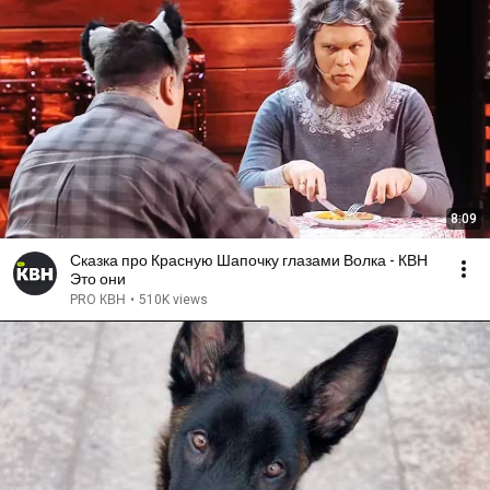
8:09
Сказка про Красную Шапочку глазами Волка - КВН
Это они
PRO КВН
•
510K views