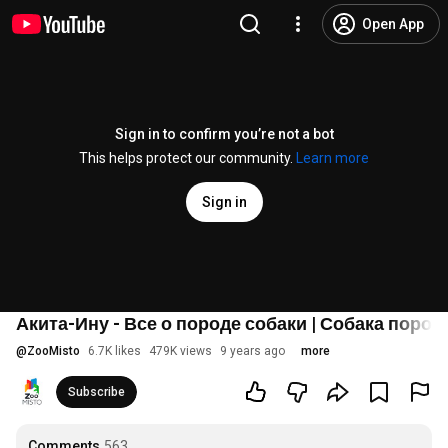
Open App
Sign in to confirm you’re not a bot
This helps protect our community.
Learn more
Sign in
Акита-Ину - Все о породе собаки | Собака поро
@
ZooMisto
6.7K likes
479K views
9 years ago
more
Subscribe
Comments
563