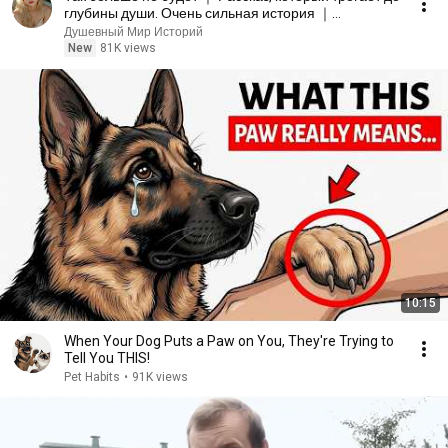
глубины души. Очень сильная история ｜
Аудиорассказ
Душевный Мир Историй
New
81K views
10:15
When Your Dog Puts a Paw on You, They're Trying to
Tell You THIS!
Pet Habits
•
91K views