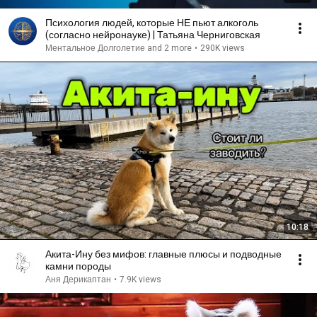
Психология людей, которые НЕ пьют алкоголь
(согласно нейронауке) | Татьяна Черниговская
Ментальное Долголетие and 2 more
•
290K views
10:18
Акита-Ину без мифов: главные плюсы и подводные
камни породы
Аня Дерикаптан
•
7.9K views