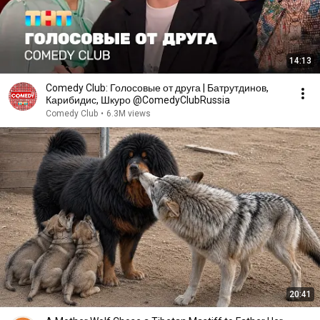
14:13
Comedy Club: Голосовые от друга | Батрутдинов,
Карибидис, Шкуро @ComedyClubRussia
Comedy Club
•
6.3M views
20:41