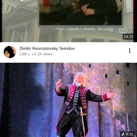
14:15
Dmitri Hvorostovsky Sviridov
Lilith L
•
5.2K views
4:16