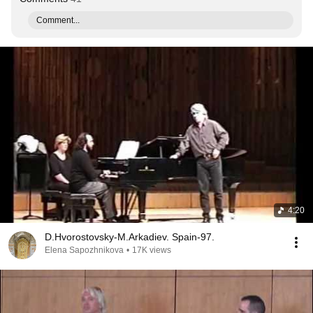
Comment...
4:20
D.Hvorostovsky-M.Arkadiev. Spain-97.
Elena Sapozhnikova
•
17K views