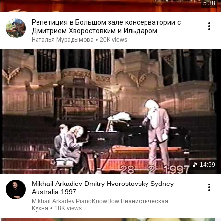
5:38
Репетиция в Большом зале консерватории с
Дмитрием Хворостовким и Ильдаром
Абдразаковым.
Наталья Мурадымова
•
20K views
14:59
Mikhail Arkadiev Dmitry Hvorostovsky Sydney
Australia 1997
Mikhail Arkadev PianoKnowHow Пианистическая
Кухня
•
18K views