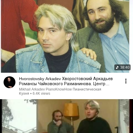
38:40
Hvorostovsky Arkadev Хворостовский Аркадьев
Романсы Чайковского Рахманинова. Центр
Галины Вишневской
Mikhail Arkadev PianoKnowHow Пианистическая
Кухня
•
6.4K views