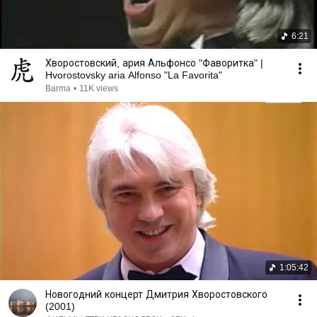
6:21
Хворостовский, ария Альфонсо "Фаворитка" |
Hvorostovsky aria Alfonso "La Favorita"
Barma
•
11K views
1:05:42
Новогодний концерт Дмитрия Хворостовского
(2001)