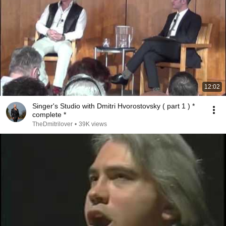
12:02
Singer's Studio with Dmitri Hvorostovsky ( part 1 ) *
complete *
TheDmitrilover
•
39K views