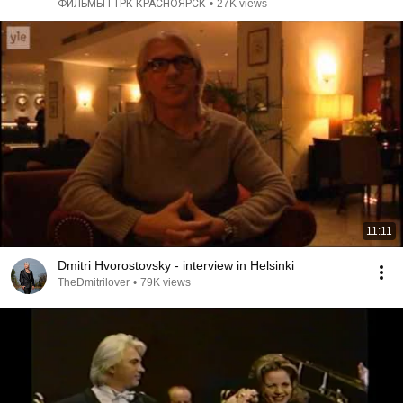
ФИЛЬМЫ ГТРК КРАСНОЯРСК
•
27K views
11:11
Dmitri Hvorostovsky - interview in Helsinki
TheDmitrilover
•
79K views