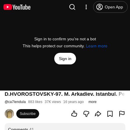
Open App
Sign in to confirm you’re not a bot
This helps protect our community.
Learn more
Sign in
D.HVOROSTOVSKY-97. M. Arkadiev. Istanbul. Реп
@
ca7lendula
883 likes
37K views
16 years ago
more
Subscribe
Comments
41