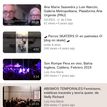
Ana María Saavedra y Luis Alarcón,
Comment...
Galería Metropolitana, Plataforma Arte
Urgente (PAU)
DiCREA - U. de Chile
59:24
61 views • 6 years ago
🛹 Perros SKATERS 🐶 en patinetes 🐶
[dog on skate] 🛹
smile & relax
24K views • 6 years ago
4:02
Son Rompe Pera en vivo, Bahía
Inglesa, Caldera, Febrero 2019
52:51
Luis Ana María
260 views • 7 years ago
3:14
NELLY RICHARD, ESCRITORA: "El mayor
FRACASO de la IZQUIERDA en 50 años fue el
ABISMOS TEMPORALES Feminismo,
TRIUNFO del RECHAZO”
La Voz De Los Que Sobran
•
3.4K views
estéticas travestis y teoría queer, de
Nelly Richard
Luis Ana María
1:10:23
939 views • 7 years ago