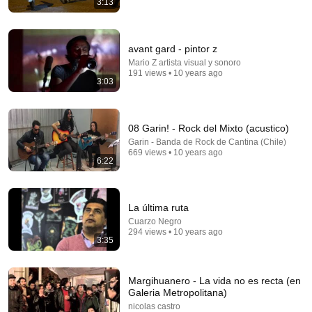
3:13
Dra Alicia Vargas
•
2.9M views
avant gard - pintor z
Mario Z artista visual y sonoro
191 views • 10 years ago
3:03
08 Garin! - Rock del Mixto (acustico)
Garin - Banda de Rock de Cantina (Chile)
669 views • 10 years ago
6:22
10:16
La última ruta
ESPAÑOLES VS LATINOS
Cuarzo Negro
Carlos Ballarta
•
208K views
294 views • 10 years ago
3:35
Margihuanero - La vida no es recta (en
Galeria Metropolitana)
nicolas castro