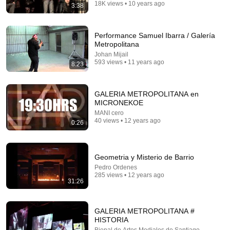
18K views • 10 years ago
3:38
Performance Samuel Ibarra / Galería
Metropolitana
Johan Mijail
593 views • 11 years ago
8:23
1:22:41
Karen Kwiatkowski: El ejército de EE. UU. se
GALERIA METROPOLITANA en
desmorona y la economía se hunde
MICRONEKOE
Glenn Diesen Español
MANI cero
New
53K views
40 views • 12 years ago
0:26
Geometria y Misterio de Barrio
Pedro Ordenes
285 views • 12 years ago
31:26
GALERIA METROPOLITANA #
HISTORIA