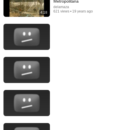
Metropolitana
delamaza
621 views • 19 years ago
4:18
1:07:40
Valparaíso 2011. The female genius: Julia Kristeva
and Sonia Montecino
Puerto de Ideas
Auto-dubbed
4.2K views
49:21
Debates y Combates: Nelly richards y Leonor Arfuch