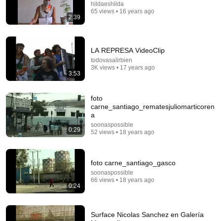
hildaeshilda
65 views • 16 years ago
2:39
LA REPRESA VideoClip
todovasalirbien
3K views • 17 years ago
3:53
57:34
foto
Nelly Richard — Lotty Rosenfeld y sus "cruces" entre
carne_santiago_rematesjuliomarticoren
estética y política
a
Museo Malba
•
1.3K views
soonaspossible
0:29
52 views • 18 years ago
foto carne_santiago_gasco
soonaspossible
66 views • 18 years ago
0:24
Surface Nicolas Sanchez en Galería