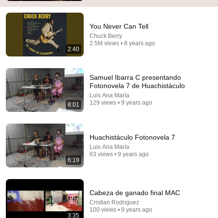
You Never Can Tell
Chuck Berry
2.5M views • 8 years ago
2:40
Samuel Ibarra C presentando
Fotonovela 7 de Huachistáculo
1:06:31
Luis Ana María
129 views • 9 years ago
8:01
Aprende a leer a la gente en 3 minutos | Bárbara
Tijerina, experta en comunicación no verbal
Aprendemos juntos Mex
•
3.5M views
Huachistáculo Fotonovela 7
Luis Ana María
63 views • 9 years ago
6:19
Cabeza de ganado final MAC
Cristian Rodriguez
100 views • 9 years ago
3:35