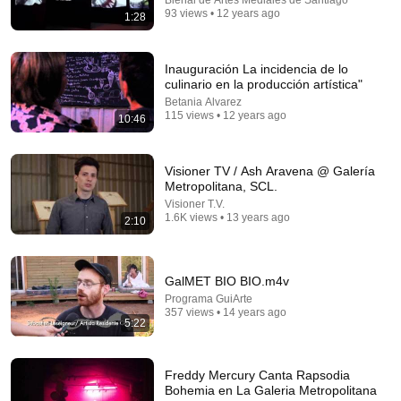
Bienal de Artes Mediales de Santiago
93 views • 12 years ago
1:28
1:56:02
¿Igualdad o Privilegio? El cara a cara definitivo | 4
Inauguración La incidencia de lo
Posturas y 1 Verdad · La Cabaña #3
culinario en la producción artística"
La Cabaña de Nabil Antxia
•
69K views
Betania Alvarez
115 views • 12 years ago
10:46
Visioner TV / Ash Aravena @ Galería
Metropolitana, SCL.
Visioner T.V.
1.6K views • 13 years ago
2:10
GalMET BIO BIO.m4v
Programa GuiArte
357 views • 14 years ago
33:37
5:22
The EMPIRE that ended in SCANDAL | Victoria’s
Secret | Documentary
Freddy Mercury Canta Rapsodia
Dieck Docs
Bohemia en La Galeria Metropolitana