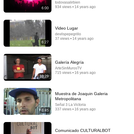
Auto-dubbed
todovasalirbien
3M views
934 views • 14 years ago
6:00
Video Lugar
devilspepegrillo
37 views • 14 years ago
6:27
Galería Alegría
ArteSinMurosTV
715 views • 16 years ago
10:29
24:32
The SIGNS almost no one IDENTIFIES in time |
Muestra de Joaquin Galeria
Nazareth Castellanos
Metropolitana
NEURO CIENCIA
Señal 3 La Victoria
Auto-dubbed
210K views
337 views • 16 years ago
6:45
Comunicado CULTURALBOT