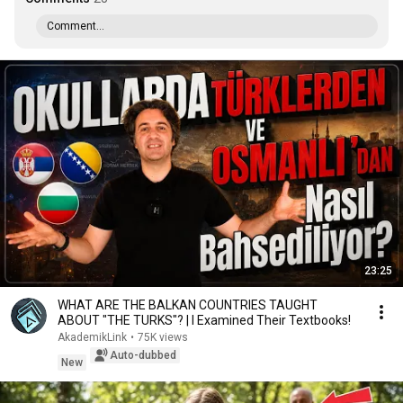
Comment...
23:25
WHAT ARE THE BALKAN COUNTRIES TAUGHT
ABOUT "THE TURKS"? | I Examined Their Textbooks!
AkademikLink
•
75K views
Auto-dubbed
New