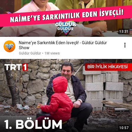
13:31
Naime'ye Sarkıntılık Eden İsveçli! - Güldür Güldür
Show
Güldür Güldür
•
1M views
10:57