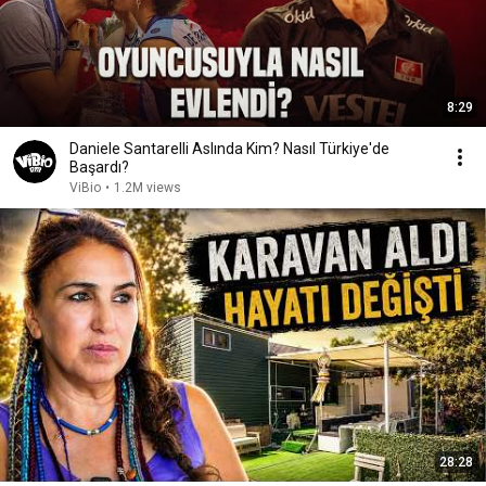
8:29
Daniele Santarelli Aslında Kim? Nasıl Türkiye'de
Başardı?
ViBio
•
1.2M views
28:28