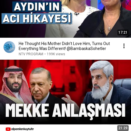
17:21
He Thought His Mother Didn't Love Him, Turns Out
Everything Was Different! @BambaskaSohetler
NTV PROGRAM
•
199K views
21:29