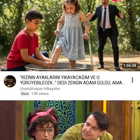
1:06:08
“KIZININ AYAKLARINI YIKAYACAĞIM VE O
YÜRÜYEBILECEK…” DEDI ZENGIN ADAM GÜLDÜ, AMA
SONRA DONUP KA
Unutulmayan Hikayeler
New
13K views