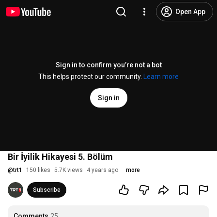
Open App
Sign in to confirm you’re not a bot
This helps protect our community.
Learn more
Sign in
Bir İyilik Hikayesi 5. Bölüm
@
trt1
150 likes
5.7K views
4 years ago
more
Subscribe
Comments
25