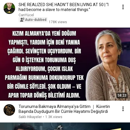
SHE REALIZED SHE HADN’T BEEN LIVING AT 50 | “I
had become a slave to material things.”
CanYücel
Auto-dubbed
178K views
58:23
Torunuma Bakmaya Almanya'ya Gittim ｜ Küvetin
Başında Duyduğum Bir Cümle Hayatımı Değiştirdi
Saklı Hikayeler
•
1.3K views