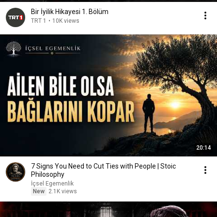
Bir İyilik Hikayesi 1. Bölüm
TRT 1
•
10K views
20:14
7 Signs You Need to Cut Ties with People | Stoic
Philosophy
İçsel Egemenlik
New
2.1K views