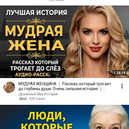
75K views
1:26:14
МУДРАЯ ЖЕНЩИНА ｜ Рассказ, который трогает
до глубины души. Очень сильная история ｜
Аудио рассказ.
Душевный Мир Историй
New
92K views