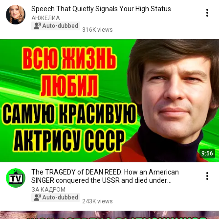
Speech That Quietly Signals Your High Status
АНЖЕЛИА
Auto-dubbed
316K views
9:56
The TRAGEDY of DEAN REED: How an American
SINGER conquered the USSR and died under
STRANGE circum...
ЗА КАДРОМ
Auto-dubbed
243K views