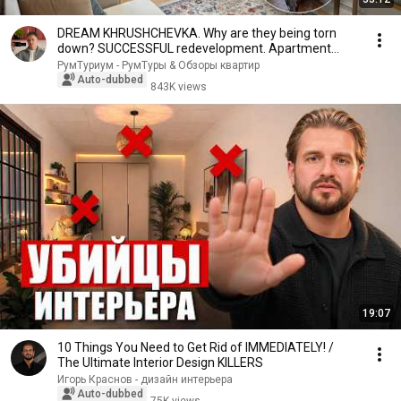
DREAM KHRUSHCHEVKA. Why are they being torn
down? SUCCESSFUL redevelopment. Apartment
interior de...
РумТуриум - РумТуры & Обзоры квартир
Auto-dubbed
843K views
19:07
10 Things You Need to Get Rid of IMMEDIATELY! /
The Ultimate Interior Design KILLERS
Игорь Краснов - дизайн интерьера
Auto-dubbed