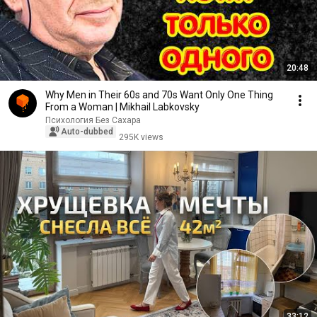
20:48
Why Men in Their 60s and 70s Want Only One Thing
From a Woman | Mikhail Labkovsky
Психология Без Сахара
Auto-dubbed
295K views
33:12