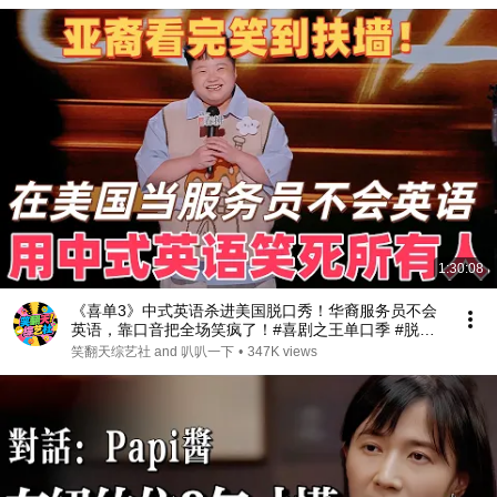
1:30:08
《喜单3》中式英语杀进美国脱口秀！华裔服务员不会
英语，靠口音把全场笑疯了！#喜剧之王单口季 #脱口
秀 #搞笑 #喜剧 #funny #综艺
笑翻天综艺社 and 叭叭一下
•
347K views