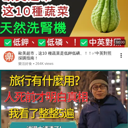
34:00
歐美超市，这10 種蔬菜是低鉀低磷、！！✅中英對照
採購指南！
樂活好食
•
264K views