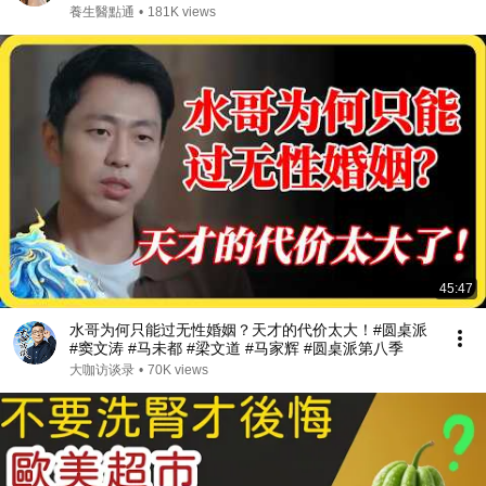
肺栓塞 #銀髮族養生 #猝死預防 #血液循環 #健康誤區
養生醫點通
•
181K views
#早知早受益
45:47
水哥为何只能过无性婚姻？天才的代价太大！#圆桌派
#窦文涛 #马未都 #梁文道 #马家辉 #圆桌派第八季
大咖访谈录
•
70K views