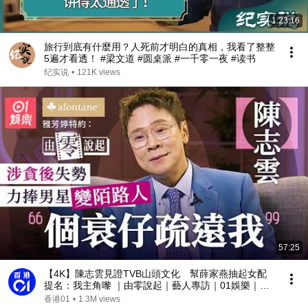
1:23:16
旅行到底有什麼用？人死前才明白的真相，我看了整整
5遍才看透！ #梁文道 #圆桌派 #一千零一夜 #读书
纪实说
•
121K views
57:25
【4K】陳志雲見證TVB山頭文化 幫薛家燕抽起女配
提名：我主角嚟 ｜由零說起｜藝人專訪｜01娛樂｜香
港01｜TVB｜HOY｜迷雲黨｜
香港01
•
1.3M views