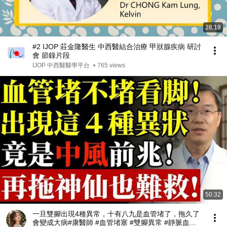
28:19
#2 IJOP 莊金隆醫生 中西醫結合治療 甲狀腺疾病 研討
會 節錄片段
IJOP 中西醫醫學平台
•
765 views
50:32
一旦雙腳出現4種異常，十有八九是血管堵了，拖久了
會變成大病#康醫師 #血管堵塞 #雙腳異常 #靜脈血栓 #