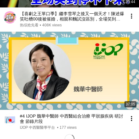
1:30:44
【喜劇之王單口季】繼李雪琴之後又一個天才！陳述爆
笑吐槽00後被催婚，相親和麵試沒區別，全場笑到停
不下來！#喜剧 #搞笑 #standupcomedy #脱口秀
热综抢先看
•
408K views
37:05
#4 IJOP 魏華中醫師 中西醫結合治療 甲狀腺疾病 研討
會 節錄片段
IJOP 中西醫醫學平台
•
177 views