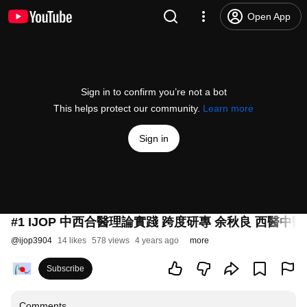
Open App
Sign in to confirm you’re not a bot
This helps protect our community.
Learn more
Sign in
#1 IJOP 中西合醫理論實踐 跨度研專 余秋良 西醫中醫教
@
ijop3904
14 likes
578 views
4 years ago
more
Subscribe
Comments