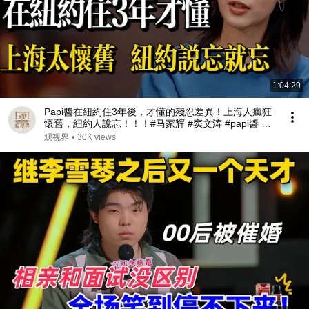
1:04:29
Papi醬在紐約住3年後，才懂的殘忍差異！上海人瘋狂
懷舊，紐約人說忘！！！#马家辉 #窦文涛 #papi醬 #
陳丹青 #魯豫 #上海 #香港 #经济 #文学 #窦文涛
观视界
•
30K views