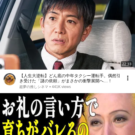
22:33
【人生大逆転】どん底の中年タクシー運転手。偶然引
き受けた「謎の依頼」がまさかの衝撃展開へ…！
超夢の推しシネマ
•
441K views