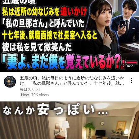
2:04:21
五歳の頃、私は毎日のように近所の幼なじみを追いか
け、「私の旦那さん」と呼んでいた。十七年後、就職
面接で社長室へ入ると、彼は私を見て微笑んだ。「妻
毎日スカッと
よ、まだ僕を覚えているか？」――
New
70K views