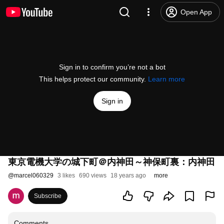
Open App
Sign in to confirm you’re not a bot
This helps protect our community.
Learn more
Sign in
東京電機大学の城下町＠内神田～神保町裏：内神田
@
marcel060329
3 likes
690 views
18 years ago
more
Subscribe
Comments