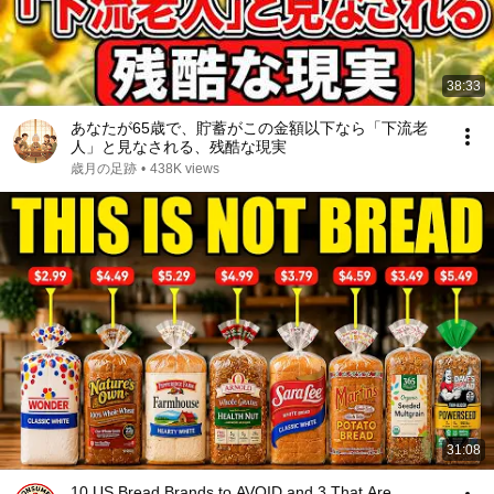
38:33
あなたが65歳で、貯蓄がこの金額以下なら「下流老
人」と見なされる、残酷な現実
歳月の足跡
•
438K views
31:08
10 US Bread Brands to AVOID and 3 That Are