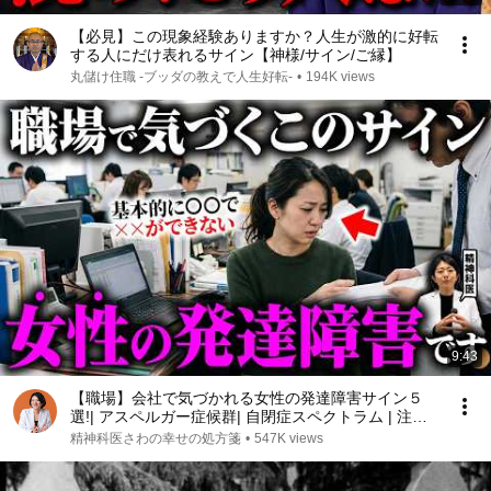
【必見】この現象経験ありますか？人生が激的に好転
する人にだけ表れるサイン【神様/サイン/ご縁】
丸儲け住職 -ブッダの教えで人生好転-
•
194K views
9:43
【職場】会社で気づかれる女性の発達障害サイン５
選!| アスペルガー症候群| 自閉症スペクトラム | 注意
欠如多動症 | ADHD・ASD・LD
精神科医さわの幸せの処方箋
•
547K views