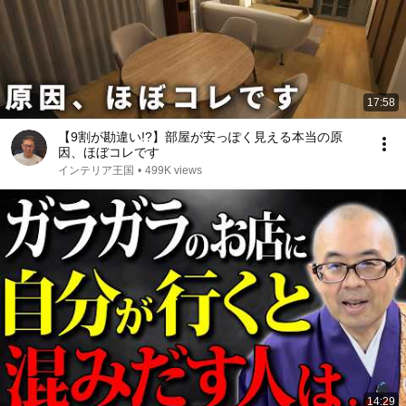
17:58
【9割が勘違い!?】部屋が安っぽく見える本当の原
因、ほぼコレです
インテリア王国
•
499K views
14:29