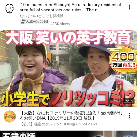
[10 minutes from Shibuya] An ultra-luxury residential
area full of vacant lots and ruins... The n...
だいまつのどこでも探検隊
Auto-dubbed
423K views
15:19
【大阪】なにわファミリーの秘密に迫る！受け継がれ
るお笑いDNA【2019年11月28日 放送】
【公式】秘密のケンミンSHOW極
•
5.5M views