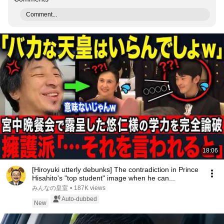
Comment...
18:06
[Hiroyuki utterly debunks] The contradiction in Prince
Hisahito's "top student" image when he can...
みんなの皇室
•
187K views
Auto-dubbed
New