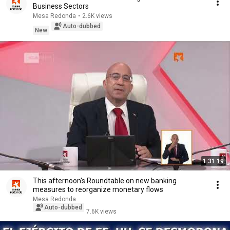
Business Sectors
Mesa Redonda
•
2.6K views
Auto-dubbed
New
1:31:19
This afternoon's Roundtable on new banking
measures to reorganize monetary flows
Mesa Redonda
Auto-dubbed
7.6K views