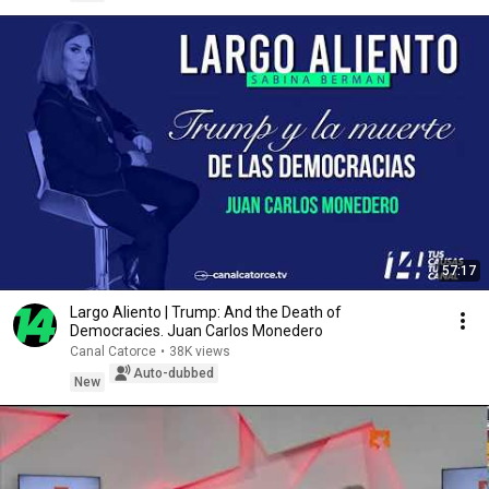
57:17
Largo Aliento | Trump: And the Death of
Democracies. Juan Carlos Monedero
Canal Catorce
•
38K views
Auto-dubbed
New