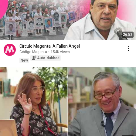
26:52
Círculo Magenta: A Fallen Angel
Código Magenta
•
154K views
Auto-dubbed
New