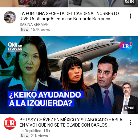
54:59
LA FORTUNA SECRETA DEL CARDENAL NORBERTO
RIVERA. #LargoAliento con Bernardo Barranco
SABINA BERMAN
New
157K views
47:06
BETSSY CHÁVEZ EN MÉXICO Y SU ABOGADO HABLA
EN VIVO | QUE NO SE TE OLVIDE CON CARLOS
CORNEJO
La República - LR+
New
21K views