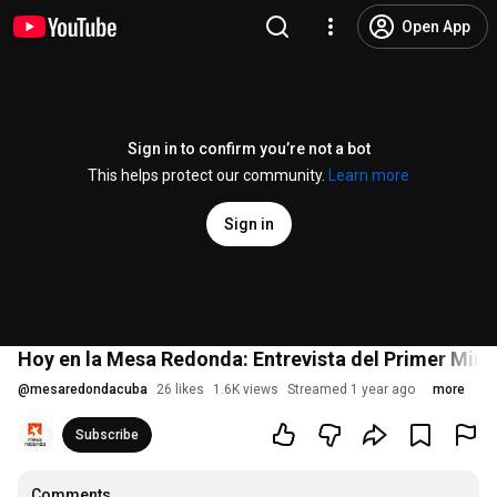
Open App
Sign in to confirm you’re not a bot
This helps protect our community.
Learn more
Sign in
Hoy en la Mesa Redonda: Entrevista del Primer Min
@
mesaredondacuba
26 likes
1.6K views
Streamed 1 year ago
more
Subscribe
Comments