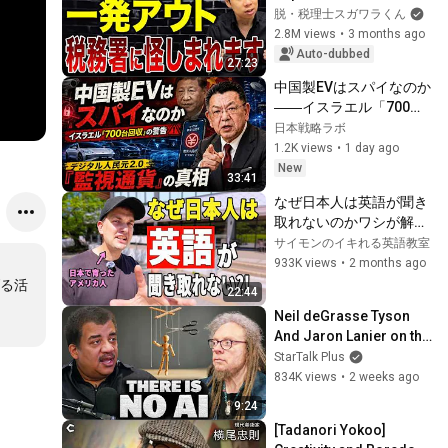
withdrawals being 
脱・税理士スガワラくん
monitored? Such 
2.8M views
•
3 months ago
account activity can 
Auto-dubbed
27:23
raise su...
中国製EVはスパイなのか
――イスラエル「700台
回収」が日本に突きつけ
日本戦略ラボ
た警告
1.2K views
•
1 day ago
New
33:41
なぜ日本人は英語が聞き
取れないのかワシが解説
したる！
サイモンのイキれる英語教室
933K views
•
2 months ago
る活
22:44
Neil deGrasse Tyson 
And Jaron Lanier on the 
AI Illusion
StarTalk Plus
834K views
•
2 weeks ago
9:24
[Tadanori Yokoo] 