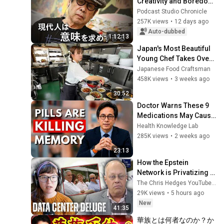
Creativity and Boredom 
/ A 90-Year-Old’s View 
Podcast Studio Chronicle
on Life and Death / 
257K views
•
12 days ago
Nothing Has Me...
Auto-dubbed
1:12:13
Japan's Most Beautiful 
Young Chef Takes Over 
Her Father's Chinese 
Japanese Food Craftsman
Restaurant
458K views
•
3 weeks ago
30:52
Doctor Warns These 9 
Medications May Cause 
Memory Loss After 60 - 
Health Knowledge Lab
Dr. William Li
285K views
•
2 weeks ago
23:13
How the Epstein 
Network is Privatizing 
Govt & Building the 
The Chris Hedges YouTube Channel
Surveillance 
29K views
•
5 hours ago
State(w/Whitney Webb) 
New
41:35
|TCHR
華族とは何者なのか？か