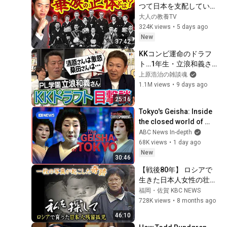
つて日本を支配していた
特権階級をわかりやすく
大人の教養TV
解説
324K views
•
5 days ago
New
37:42
KKコンビ運命のドラフ
ト…1年生・立浪和義さん
寮で何を見た!?桑田さん
上原浩治の雑談魂
が立浪さんを同部屋にし
1.1M views
•
9 days ago
た驚きの理由!?ライバル
25:16
同級生の笑撃人生!?立浪
Tokyo's Geisha: Inside 
さんもPL炒飯作ってた!?
the closed world of 
PL学園寮生活【②/５】
Japan’s Enigmatic 
ABC News In-depth
Icons | Foreign 
68K views
•
1 day ago
Correspondent
New
30:46
【戦後80年】 ロシアで
生きた日本人女性の壮絶
な人生…６０年後、一枚
福岡・佐賀 KBC NEWS
の写真が奇跡を起こす
728K views
•
8 months ago
「私を探して〜ロシアで
46:10
育った日本人残留孤