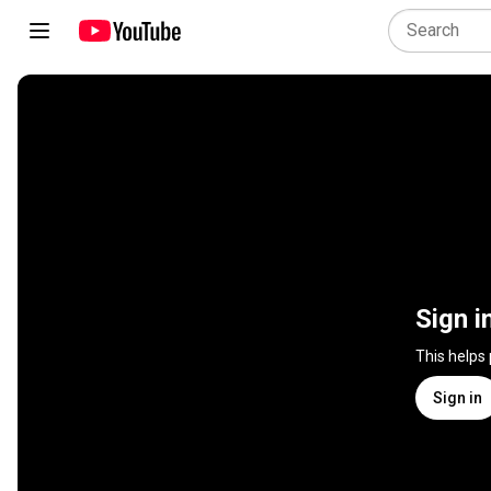
Sign i
This helps
Sign in