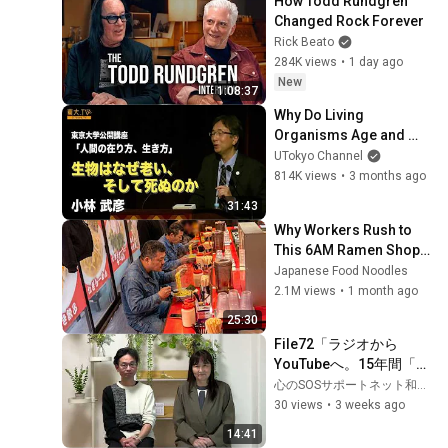
How Todd Rundgren 
児〜」（２００５年ＫＢ
Changed Rock Forever
Ｃ制作）
Rick Beato
284K views
•
1 day ago
New
1:08:37
Why Do Living 
Organisms Age and 
Die?
UTokyo Channel
814K views
•
3 months ago
31:43
Why Workers Rush to 
This 6AM Ramen Shop 
for Huge Ramen and 
Japanese Food Noodles
Rice
2.1M views
•
1 month ago
25:30
File72「ラジオから
YouTubeへ。15年間「一
人じゃない」を届け続け
心のSOSサポートネット和歌山
た精神科医の想い」
30 views
•
3 weeks ago
14:41