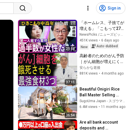
Sign in
「ホームレス、子捨てが
増える」「こもって27年
目です」ひきこもり1000
NewsPicks /ニューズピックス
万人時代？「酒依存の悪
451K views
•
6 days ago
循環と同じ」第一人者、
Auto-dubbed
New
21:58
斎藤環が明かす実態…子
高齢者のためのがん予防
ども、家族への対応、不
｜がん細胞が増えにくい
登校の３大原因、孤独死
体をつくる食事法
安らかな老後
の懸念【落合陽一】
881K views
•
4 months ago
37:11
Beautiful Onigiri Rice 
Ball Master Selling 
from a 150kg Handcart
SugoUma Japan - スゴウマジャパン / Japanese Food
6.4M views
•
11 months ago
36:54
Are all bank account 
deposits and 