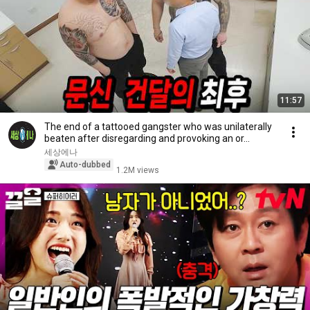
11:57
The end of a tattooed gangster who was unilaterally
beaten after disregarding and provoking an or...
세상에나
Auto-dubbed
1.2M views