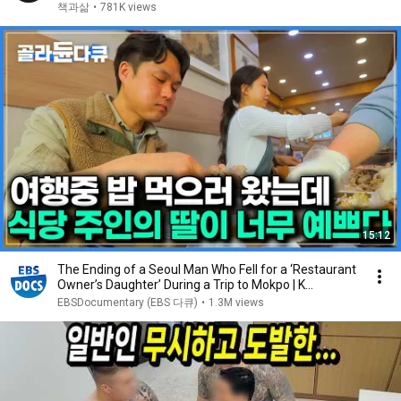
책과삶
•
781K views
15:12
The Ending of a Seoul Man Who Fell for a ‘Restaurant
Owner’s Daughter’ During a Trip to Mokpo | K...
EBSDocumentary (EBS 다큐)
•
1.3M views