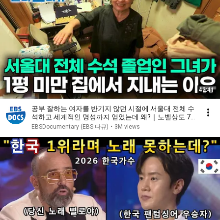
42:41
공부 잘하는 여자를 반기지 않던 시절에 서울대 전체 수
석하고 세계적인 명성까지 얻었는데 왜?｜노벨상도 7
성급 호텔도 부럽지 않은 어느 학자의 품격｜여백서원
EBSDocumentary (EBS 다큐)
•
3M views
｜건축탐구 집｜#골라듄다큐