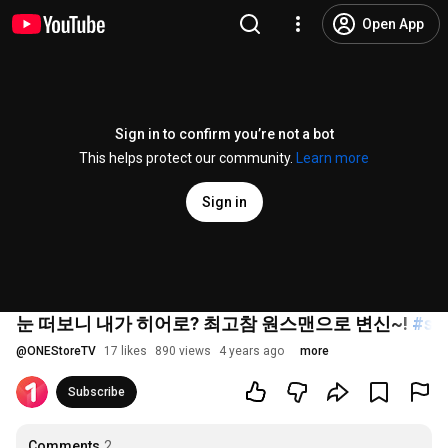
Open App
Sign in to confirm you’re not a bot
This helps protect our community.
Learn more
Sign in
눈 떠보니 내가 히어로? 최고참 원스맨으로 변신~!
#sh
@
ONEStoreTV
17 likes
890 views
4 years ago
more
Subscribe
Comments
2