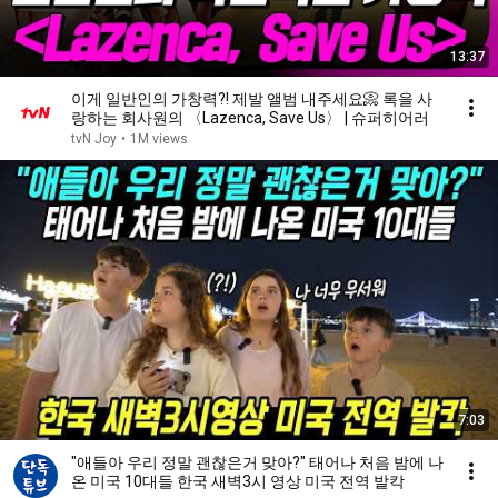
13:37
이게 일반인의 가창력?! 제발 앨범 내주세요📀 록을 사
랑하는 회사원의 〈Lazenca, Save Us〉 | 슈퍼히어러
tvN Joy
•
1M views
7:03
"애들아 우리 정말 괜찮은거 맞아?" 태어나 처음 밤에 나
온 미국 10대들 한국 새벽3시 영상 미국 전역 발칵