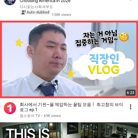
Choosing America in 2026
다시읽는사회과부도
Auto-dubbed
138K views
6:23
회사에서 기썬~을 제압하는 꿀팁 모음ㅣ 최고참의 브이
로그 ep.1
원스토어 TV
•
69K views