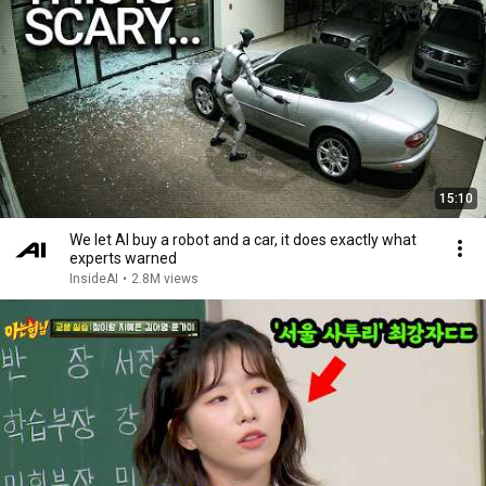
15:10
We let AI buy a robot and a car, it does exactly what
experts warned
InsideAI
•
2.8M views