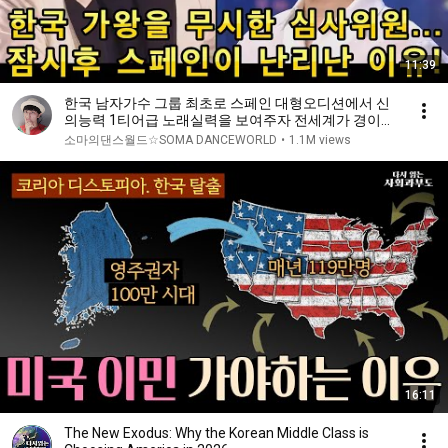
11:39
한국 남자가수 그룹 최초로 스페인 대형오디션에서 신
의능력 1티어급 노래실력을 보여주자 전세계가 경이롭
다며 기립박수!(해외반응)ㅣ스페인 갓탤런트 GOT
소마의댄스월드☆SOMA DANCEWORLD
•
1.1M views
TALENTㅣ소마의리뷰
16:11
The New Exodus: Why the Korean Middle Class is