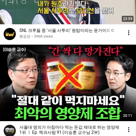
23:59
SNL 크루들 중 '서울 사투리' 원탑이라는 윤가이ㄷㄷ
빵공장
•
396K views
20:11
서울대 명의가 아침마다 먹는 돈값 제대로 하는 영양제
1위 ㅣ Ep. 책과사람 91 (이승훈 교수님 2부)