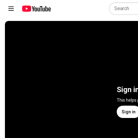
Sign i
This helps
Sign in