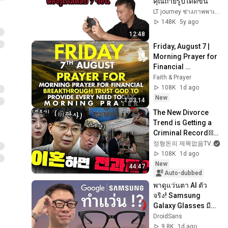
คุณถ่ายรูปได้ดีขึ้น
LT journey ช่างภาพพาเที่ยว
148K
5y ago
12:48
Friday, August 7 | 
Morning Prayer for 
Financial 
Breakthrough | 
Faith & Prayer
Trust God to 
108K
1d ago
Provide Every Need 
New
1:03:14
Today
The New Divorce 
Trend is Getting a 
Criminal Record⛓ 
lol (Weird logic 
정형돈의 제목없음TV
where adultery is 
108K
1d ago
okay but p...
New
44:47
Auto-dubbed
พาดูแว่นตา AI ตัว
จริง! Samsung 
Galaxy Glasses มี
อะไรเจ๋ง สู้ Meta 
DroidSans
Ray-Ban ได้มั้ยนะ ?
9.8K
1d ago