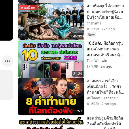
สาวท้องถูกไล่ออกจาก
บ้าน มหาเศรษฐินีเจอ
ปุ๊บรู้ว่าเป็นสายเลือด
เดียวกัน จึงรับเข้า
ราชาหนัง
ตระกูลและตามใจ
279K
22h ago
สุดๆ!
New
1:45:32
10 อันดับ มือถือตกรุ่น
สเปคโหด ลดราคา 
สเปคระดับเรือธง คุ้ม
มาก ในปี 2026 มีรุ่น
TechWithwin
ไหนบ้างไปดู
1.9K
2w ago
21:24
ศาสตราจารย์เจียง
เตือนอีกครั้ง... "8 คำ
ทำนายใหม่" ที่จะพลิก
ชะตาโลก
ทันโลกกับ Trader KP
692K
2mo ago
11:57
สอนถ่ายรูปด้วยมือถือ 
7 เคล็ดลับที่จะทำให้