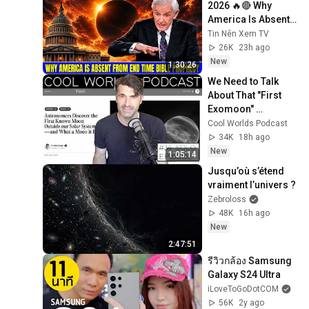
2026 🔥🔴 Why 
America Is Absent 
From End Time 
Tin Nên Xem TV
Bible Prophecy 💥🔴 
26K
23h ago
David Jeremiah 
New
1:30:26
Sermons
We Need to Talk 
About That "First 
Exomoon" 
Discovery
Cool Worlds Podcast
34K
18h ago
New
1:05:14
Jusqu’où s’étend 
vraiment l’univers ?
Zebroloss
48K
16h ago
New
2:47:51
รีวิวกล้อง Samsung 
Galaxy S24 Ultra
iLoveToGoDotCOM
56K
2y ago