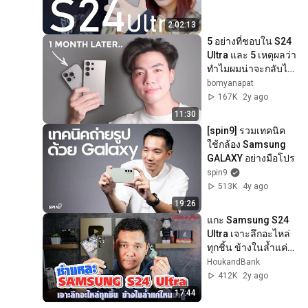
2:02:13
5 อย่างที่ชอบใน S24 
Ultra และ 5 เหตุผลว่า
ทำไมผมน่าจะกลับไป
ใช้ iPhone | 
bomyanapat
bomyanapat
167K
2y ago
11:30
[spin9] รวมเทคนิค 
ใช้กล้อง Samsung 
GALAXY อย่างมือโปร
spin9
513K
4y ago
19:26
แกะ Samsung S24 
Ultra เจาะลึกอะไหล่
ทุกชิ้น ข้างในล้ำแค่
ไหน มาดู !!
HoukandBank
412K
2y ago
17:44