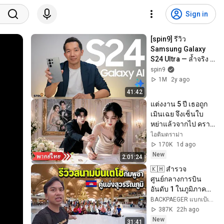
Sign in
[spin9] รีวิว 
Samsung Galaxy 
S24 Ultra — ล้ำจริง 
ว้าวจริง ยุคของ AI มา
spin9
ถึงแล้ว!
1M
2y ago
41:42
แต่งงาน 5 ปี เธอถูก
เมินเฉย จึงเซ็นใบ
หย่าแล้วจากไป คราว
นี้ซีอีโอกลับวาง
ไอติมดราม่า
สารพัดแผนง้อคืนดี!
170K
1d ago
New
2:01:24
🇰🇭 สำรวจ
ศูนย์กลางการบิน
อันดับ 1 ในภูมิภาค
เอเชียตะวันออกเฉียง
BACKPAEGER แบกเป้เกอร์
ใต้
387K
22h ago
New
31:41