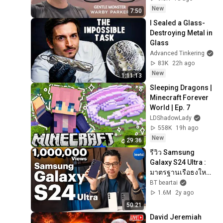
New
7:50
I Sealed a Glass-
Destroying Metal in 
Glass
Advanced Tinkering
83K
22h ago
New
1:11:13
Sleeping Dragons | 
Minecraft Forever 
World | Ep. 7
LDShadowLady
558K
19h ago
New
29:36
รีวิว Samsung 
Galaxy S24 Ultra : 
มาตรฐานเรือธงใหม่
แห่งยุค AI Phone
BT beartai
1.6M
2y ago
50:21
David Jeremiah 