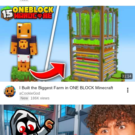
31:14
I Built the Biggest Farm in ONE BLOCK Minecraft
aCookieGod
New
186K views