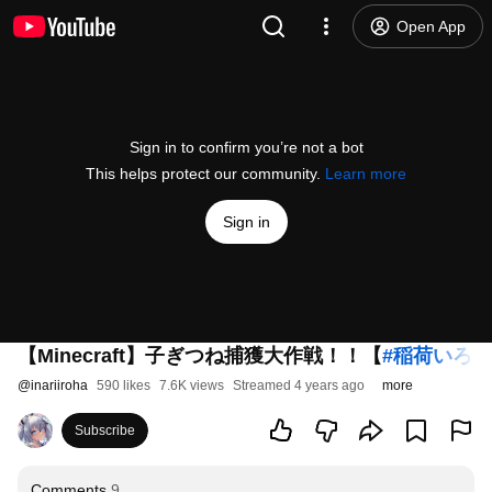
Open App
Sign in to confirm you’re not a bot
This helps protect our community.
Learn more
Sign in
【Minecraft】子ぎつね捕獲大作戦！！【
#稲荷いろは
@
inariiroha
590 likes
7.6K views
Streamed 4 years ago
more
Subscribe
Comments
9