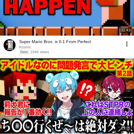
32:43
Super Mario Bros. is 0.1 From Perfect
Kosmic
New
194K views
25:05