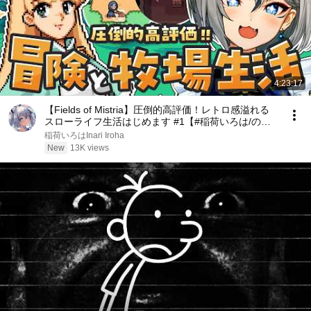
4:23:17
【Fields of Mistria】圧倒的高評価！レトロ感溢れる
スローライフ生活はじめます #1【#稲荷いろは/のり
プロ所属】
稲荷いろはInari Iroha
New
13K views