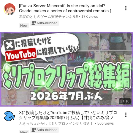
[Funzu Server Minecraft] Is she really an idol?!
Osadei makes a series of controversial remarks [...
赤髪のとものゲーム実況チャンネル!!
•
17K views
Auto-dubbed
New
27:16
Xに投稿したけどYouTubeに投稿していないミリプロ
クリップ総集編(2026年7月ぶん)【甘狼このみ/音ノ瀬
らこ/小廻こま/眠雲ツクリ/雨夜リズ/虹深°ぬふ/ミリプ
ぶきっちょたかし【ミリプロメイン切り抜き】
•
560 views
ロ/切り抜き】
Auto-dubbed
New