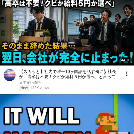
1:44:10
【スカッと】社内で唯一10ヶ国語を話す俺に新社長
が「高卒は不要！クビか給料５円か選べ」と言ってき
た。そのまま辞めた結果
日本文化物語
New
133K views