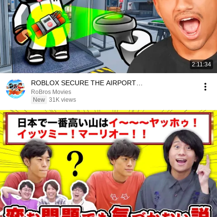
2:11:34
ROBLOX SECURE THE AIRPORT…
RoBros Movies
New
31K views