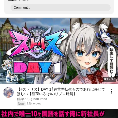
Comment...
8:12:37
【#ストリヌ】DAY 1┊異世界転生ものであれば任せて
ほしい【稲荷いろは/のりプロ所属】
稲荷いろはInari Iroha
New
32K views