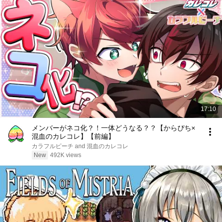
17:10
メンバーがネコ化？！一体どうなる？？【からぴち×
混血のカレコレ】【前編】
カラフルピーチ and 混血のカレコレ
New
492K views