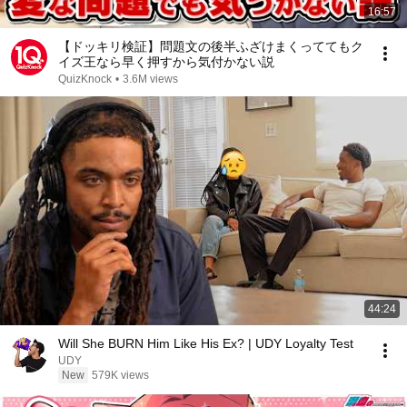
16:57
【ドッキリ検証】問題文の後半ふざけまくっててもク
イズ王なら早く押すから気付かない説
QuizKnock
•
3.6M views
44:24
Will She BURN Him Like His Ex? | UDY Loyalty Test
UDY
New
579K views