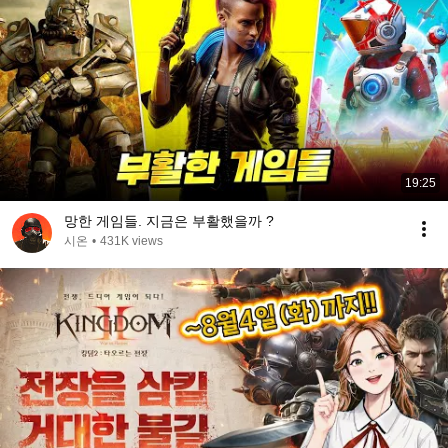
19:25
망한 게임들. 지금은 부활했을까 ?
시온
•
431K views