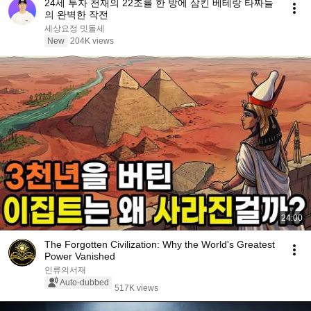
24세 투자 천재의 22조를 한 방에 삼킨 베테랑 타짜들
의 완벽한 작전
세상요정 밋돌세
New
204K views
24:00
The Forgotten Civilization: Why the World's Greatest
Power Vanished
인류의서재
Auto-dubbed
517K views