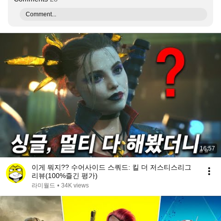
Comment...
16:57
이게 뭐지?? 수어사이드 스쿼드: 킬 더 저스티스리그
리뷰(100%즐긴 평가)
라미월드
•
34K views