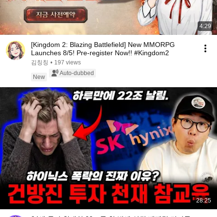
4:29
[Kingdom 2: Blazing Battlefield] New MMORPG
Launches 8/5! Pre-register Now!! #Kingdom2
김칭칭
•
197 views
Auto-dubbed
New
28:25