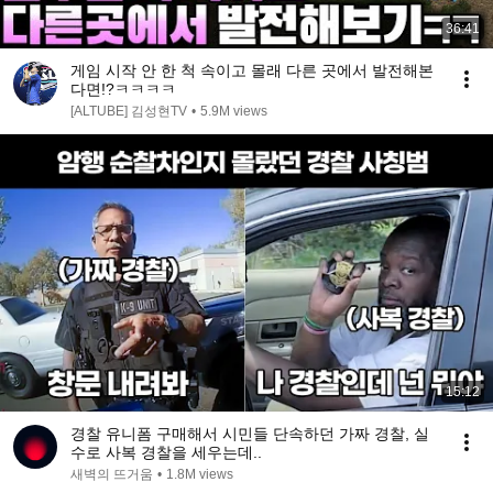
36:41
게임 시작 안 한 척 속이고 몰래 다른 곳에서 발전해본
다면!?ㅋㅋㅋㅋ
[ALTUBE] 김성현TV
•
5.9M views
15:12
경찰 유니폼 구매해서 시민들 단속하던 가짜 경찰, 실
수로 사복 경찰을 세우는데..
새벽의 뜨거움
•
1.8M views