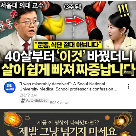
35:22
"I was miserably deceived": A Seoul National
University Medical School professor’s confession
aft...
건강구조대
Auto-dubbed
593K views