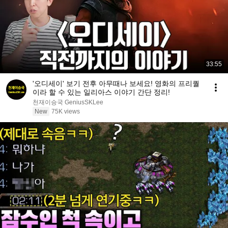
33:55
'오디세이' 보기 전후 아무때나 보세요! 영화의 프리퀄
이라 할 수 있는 일리아스 이야기 간단 정리!
천재이승국 GeniusSKLee
New
75K views