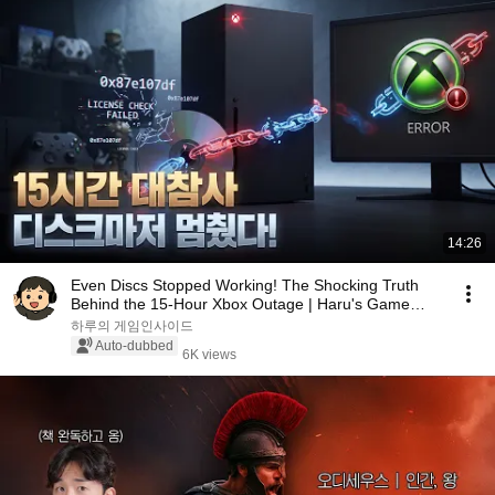
14:26
Even Discs Stopped Working! The Shocking Truth
Behind the 15-Hour Xbox Outage | Haru's Game
Inside📺
하루의 게임인사이드
Auto-dubbed
6K views