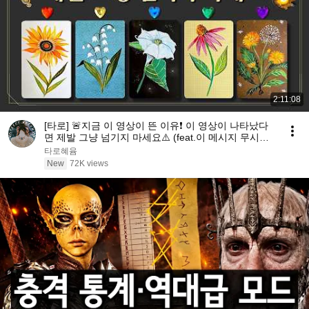
2:11:08
[타로] 🚨지금 이 영상이 뜬 이유❗️ 이 영상이 나타났다
면 제발 그냥 넘기지 마세요⚠️ (feat.이 메시지 무시하
지 마세요🧿절대 우연이 아닙니다🚫금전•일•학업•관계
타로혜윰
까지 몽땅💥)
New
72K views