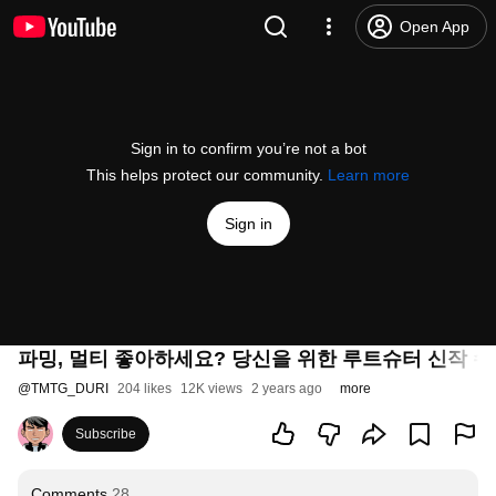
Open App
Sign in to confirm you’re not a bot
This helps protect our community.
Learn more
Sign in
파밍, 멀티 좋아하세요? 당신을 위한 루트슈터 신작 수
@
TMTG_DURI
204 likes
12K views
2 years ago
more
Subscribe
Comments
28