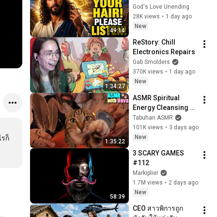
LISTEN TO THIS 
God's Love Unending
URGENTLY!"/God 
28K views
•
1 day ago
Message Now/God 
New
49:14
Message
ReStory: Chill 
Electronics Repairs
Gab Smolders
370K views
•
1 day ago
New
1:34:27
ASMR Spiritual 
Energy Cleansing 
with My Cat 🐾 
Tabuhan ASMR
Purring & Reiki for 
101K views
•
3 days ago
Sleep & Stress 
New
ไรก็
1:35:22
Relief
3 SCARY GAMES 
#112
Markiplier
1.7M views
•
2 days ago
New
58:39
CEO สาวพิการถูก