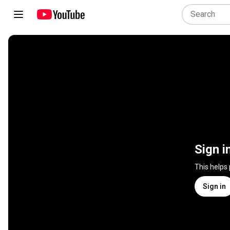
Sign i
This helps
Sign in