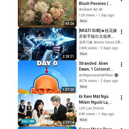
Blush Peonies | 
Floral Oil Painting | 
Ambient Art 4K
Frame TV Art 4K 
12K views
•
1 day ago
Screensaver
New
45:26
[MULTI SUB]🔥校花嫌
弃射手输出太低将他
踢出队伍，没人料到
漫界万象 Anime Verse Official
射手拥有九百万高额
240K views
•
2 days ago
防御。闯荡冠军秘
New
2:28:21
境，直接刷新校史纪
Stranded: Alien 
录强势打脸！
Dawn, 1 Colonist 
Start...
ambiguousamphibian
427K views
•
2 days ago
New
1:07:20
Đi Xem Mắt Ngủ 
Nhầm Người Lạ, 
Chốt Đơn Kết Hôn 
Linh Lan Drama
Chớp Nhoáng, Nào 
84K views
•
1 day ago
Ngờ Lại Trở Thành 
New
2:27:16
Phu Nhân Tổng Tài