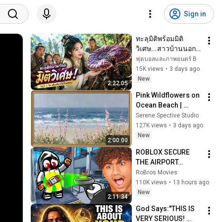
Sign in
ทะลุมิติพร้อมมิติ
วิเศษ...สาวบ้านนอก
ถูกดูถูก ปลูก 1 วัน เก็บ
ฟุตบอลและภาพยนตร์ B
เกี่ยวได้ทั้งเดือน! 
15K views
•
3 days ago
#cdrama #ai 
New
2:22:05
#drama
Pink Wildflowers on 
Ocean Beach | 
Vintage Coastal 
Serene Spective Studio
Seascape Oil 
127K views
•
3 days ago
Painting | 4K 
New
2:00:00
Ambient TV 
ROBLOX SECURE 
Screensaver
THE AIRPORT…
RoBros Movies
110K views
•
13 hours ago
New
2:11:34
God Says:"THIS IS 
VERY SERIOUS! 