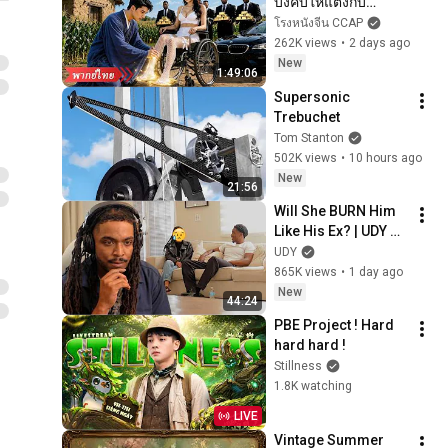
บังคับให้แต่งกับ
ขอทาน ที่แท้คือหมอ
โรงหนังจีน CCAP
เทวดาที่ซ่อนตัวตน 
262K views
•
2 days ago
รักษาขาเธอจนหาย 
New
1:49:06
ตอกหน้าทุกคน!
Supersonic 
Trebuchet
Tom Stanton
502K views
•
10 hours ago
New
21:56
Will She BURN Him 
Like His Ex? | UDY 
Loyalty Test
UDY
865K views
•
1 day ago
New
44:24
PBE Project ! Hard 
hard hard !
Stillness
1.8K watching
LIVE
Vintage Summer 