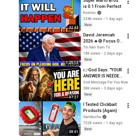
Super Mario Bros. 
is 0.1 From Perfect
Kosmic
234K views
•
1 day ago
New
32:43
David Jeremiah 
2026 🔥🔴 Focus On 
Pleasing God, Not 
Tin Nên Xem TV
People 💥🔴 David 
18K views
•
2 days ago
Jeremiah Sermons 
New
1:25:13
2026
👉God Says: "YOUR 
ANSWER IS NEEDED 
TODAY" | God 
God Message For You Now
Message Today | 
38K views
•
3 days ago
Gods Message Now
New
47:27
I Tested Clickbait 
Products (Again)
Sambucha
702K views
•
1 day ago
New
38:41