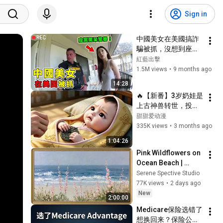
Sign in
中國美女在美國搞詐
騙被抓，沒想到座駕
竟是Bentley！
紅藍出擊
1.5M views
•
9 months ago
14:28
🔥【新番】3岁奶娃是
上古神兽转世，投胎
成倒霉郡主把全家的
甜甜爱动漫
霉运都给吃掉了！
335K views
•
3 months ago
1:04:26
Pink Wildflowers on 
Ocean Beach | 
Vintage Coastal 
Serene Spective Studio
Seascape Oil 
77K views
•
2 days ago
Painting | 4K 
New
2:00:00
Ambient TV 
Medicare保险选错了
Screensaver
想换回来？保险公司