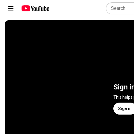
Sign i
This helps
Sign in