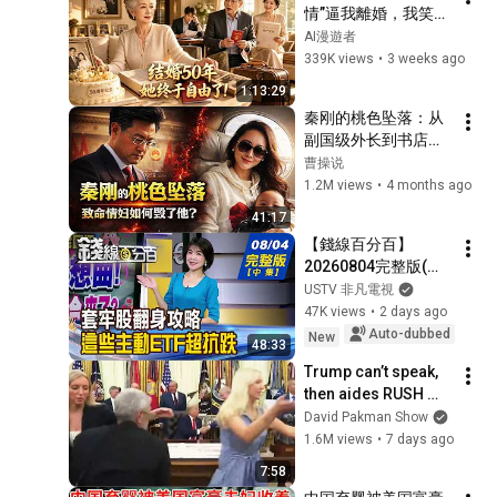
情”逼我離婚，我笑著
答應！50年婚姻清算
AI漫遊者
那天，他才知道失去
339K views
•
3 weeks ago
的是一生的福氣！
1:13:29
秦刚的桃色坠落：从
副国级外长到书店白
发老人，致命情妇如
曹操说
何毁了他？
1.2M views
•
4 months ago
41:17
【錢線百分百】
20260804完整版(中
集)《買在山頂要急賣
USTV 非凡電視
嗎?套牢股翻身攻略! 
47K views
•
2 days ago
跌深股要V轉了嗎? 
Auto-dubbed
New
48:33
揭!熱門股買賣攻略》
Trump can’t speak, 
│非凡財經新聞│
then aides RUSH 
reporters out
David Pakman Show
1.6M views
•
7 days ago
7:58