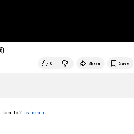
)
0
Share
Save
turned off. 
Learn more