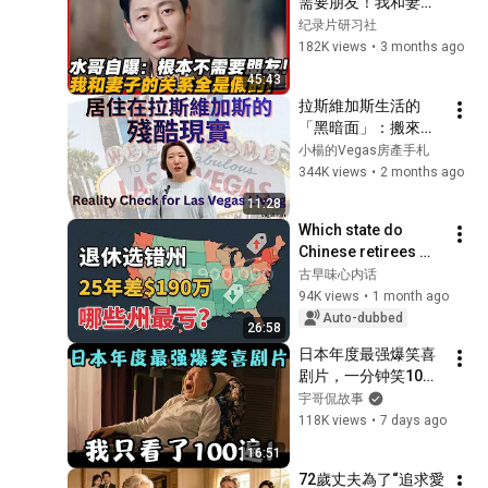
需要朋友！我和妻子
的关系全是假的！#
纪录片研习社
历史 #文化 #聊天 #
182K views
•
3 months ago
纪实 #窦文涛 #马未
45:43
都 #马家辉 #周轶君 
拉斯維加斯生活的
#熱門 #推薦 #香港#
「黑暗面」：搬來前
林志玲 #蔡康永
沒人告訴你的真相 | 
小楊的Vegas房產手札
Reality Check for 
344K views
•
2 months ago
2026 Las Vegas 
11:28
Living
Which state do 
Chinese retirees 
move to? You'll 
古早味心内话
never guess the 
94K views
•
1 month ago
number one answer.
Auto-dubbed
26:58
日本年度最强爆笑喜
剧片，一分钟笑10
次，我只看了100
宇哥侃故事
遍！《家族之苦3》
118K views
•
7 days ago
【宇哥】
16:51
72歲丈夫為了“追求愛