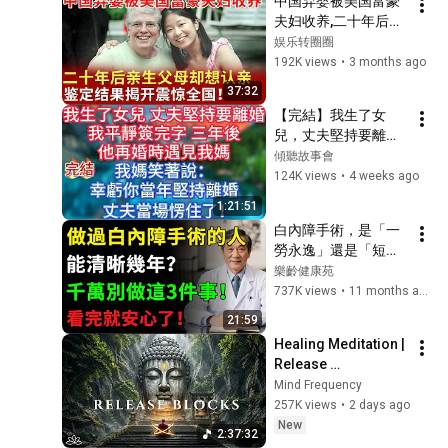
中国弃婴被美国富豪
夫妇收养,二十年后亲
生父母却想认亲，鉴
娱乐转圈圈
定结果揭开震惊全
192K views
•
3 months ago
国！【寻情记忆】
37:32
【完結】我生了女
兒，丈夫堅持要離
婚，我平靜簽完字。
傾聽故事會
三年後，他再婚時遇
124K views
•
4 weeks ago
見我媽，我媽笑著
1:21:51
說：幸虧你當年堅持
白內障手術，是「一
離婚。丈夫當場愣住
勞永逸」還是「短期
了！ #傾聽故事會 #
體驗卡」？給所有術
樂齡健康苑
情感故事 #夜讀人生 
後朋友的「定心
737K views
•
11 months ago
#故事分享 #正能量 #
丸」！視力模糊不用
爽文
21:59
愁，認清3大元兇，遵
Healing Meditation | 
守5大盟約，清晰一輩
Release 
子！健康知識#健康
Subconscious 
Mind Frequency
知识 #健康飲食 #養
Blocks, Cleanse 
257K views
•
2 days ago
老生活 #老年健康 #
Negative Energy & 
New
樂齡健康
2:37:32
Restore Inner Peace