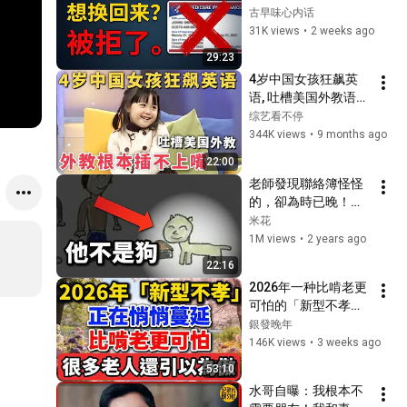
可以直接拒绝你——华
古早味心内话
人退休者必看
31K views
•
2 weeks ago
29:23
4岁中国女孩狂飙英
语, 吐槽美国外教语法
错误, 外教根本插不上
综艺看不停
嘴!｜家有明星
344K views
•
9 months ago
22:00
老師發現聯絡簿怪怪
的，卻為時已晚！世
界上最恐怖的小學生
米花
日記，裡面到底寫了
1M views
•
2 years ago
什麼？[Roblox故事]
22:16
2026年一种比啃老更
可怕的「新型不孝」
正在蔓延，很多父母
銀發晚年
竟把它当成孝顺！
146K views
•
3 weeks ago
53:10
水哥自曝：我根本不