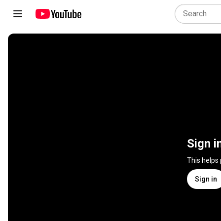
Sign i
This helps
Sign in