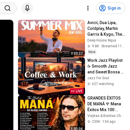
Sign in
Avicii, Dua Lipa, 
Coldplay, Martin 
Garrix & Kygo, The 
Chainsmokers 
Deep House Aqua
Style - SUMMER 
9.8K
Streamed 11h ago
DEEP HOUSE Mix
New
3:03:27
Work Jazz Playlist 
☕ Smooth Jazz 
and Sweet Bossa 
Nova Music for 
Jazz For Soul
Work, Study & Relax
627 watching
LIVE
GRANDES ÉXITOS 
DE MANÁ 🌹 Mana 
Éxitos Mix 100 
Super Éxitos 
Viejitas & Bonitas Channel
Románticas 
235K
13d ago
Inolvidables
1:30:04