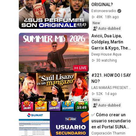
ORIGINAL?
Estonoesradio
49K
18h ago
New
43:41
Auto-dubbed
Avicii, Dua Lipa, 
Coldplay, Martin 
Garrix & Kygo, The 
Chainsmokers 
Deep House Aqua
Style - SUMMER 
30 watching
DEEP HOUSE Mix
LIVE
#321. HOW DO I SAY 
NO?
LAS MAMÁS PRESENTAN
52K
1d ago
New
Auto-dubbed
59:49
✅ Cómo crear un 
usuario secundario 
en el Portal SUNAT 
paso a paso 2025
Corporación Thamin