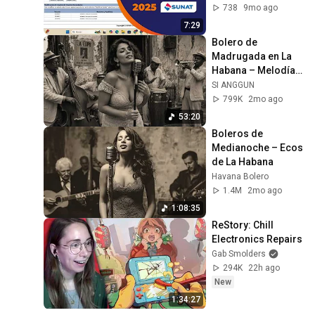
738
9mo ago
7:29
Bolero de 
Madrugada en La 
Habana – Melodías 
para el Alma
SI ANGGUN
799K
2mo ago
53:20
Boleros de 
Medianoche – Ecos 
de La Habana
Havana Bolero
1.4M
2mo ago
1:08:35
ReStory: Chill 
Electronics Repairs
Gab Smolders
294K
22h ago
New
1:34:27