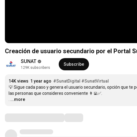
Creación de usuario secundario por el Portal S
SUNAT
Subscribe
129K subscribers
14K views
1 year ago
#SunatDigital
#SunatVirtual
💡 Sigue cada paso y genera el usuario secundario, opción que te p
las personas que consideres conveniente 👨‍💻✅.

.
…
...more
Comments