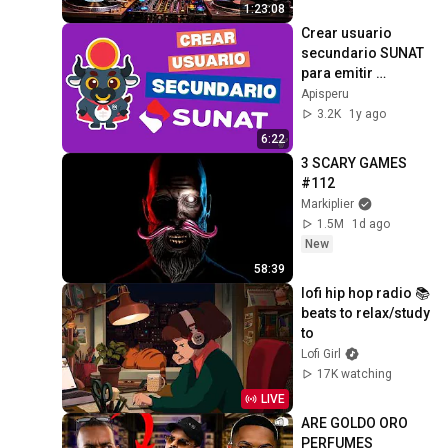
More
1:23:08
Crear usuario 
secundario SUNAT 
para emitir 
Facturas 
Apisperu
electrónicas
3.2K
1y ago
6:22
3 SCARY GAMES 
#112
Markiplier
1.5M
1d ago
New
58:39
lofi hip hop radio 📚 
beats to relax/study 
to
Lofi Girl
17K watching
LIVE
ARE GOLDO ORO 
PERFUMES 