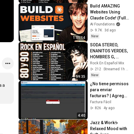
Build AMAZING 
Websites Using 
Claude Code! (Full 
Guide)
AI Foundations
9.7K
3d ago
New
1:01:14
SODA STEREO, 
ENANITOS VERDES, 
HOMBRES G, 
CAIFANES, MANÁ - 
Rock En Español Mix
ROCK EN ESPAÑOL 
212
Streamed 1h ago
DE LOS 80 Y 90 MIX 
New
59:35
ÉXITOS
¿No tiene permisos 
 a 
para enviar 
facturas? | Agregar 
permisos Usuario 
Factura Fácil
Secundario
826
4y ago
4:40
Jazz & Work☕
Relaxed Mood with 