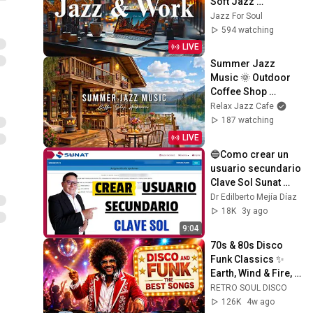
Soft Jazz 
Instrumental Music 
Jazz For Soul
& Relax Morning 
594 watching
Elegant Bossa 
LIVE
Nova Coffee
Summer Jazz 
Music 🌞 Outdoor 
Coffee Shop 
Ambience & 
Relax Jazz Cafe
Relaxing Jazz 
187 watching
Instrumental Music 
LIVE
for Studying
🔵Como crear un 
usuario secundario 
Clave Sol Sunat 
2023 - Actualizado
Dr Edilberto Mejía Díaz
18K
3y ago
9:04
70s & 80s Disco 
Funk Classics ✨ 
Earth, Wind & Fire, 
Kool & The Gang, 
RETRO SOUL DISCO
The Gap Band & 
126K
4w ago