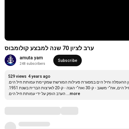
ערב לציון 70 שנה למבצע קולומבוס
amuta yam
Subscribe
248 subscribers
529 views
4 years ago
ן 70 שנה למבצע קולומבוס' התקיים ב- 16/7/21 במוזיאון ההעפלה וחיל הים במסגרת פעילות המורשת שמקיימת עמותת חיל הים
מבצע קולומבוס הוא הפלגה של אניות השייטת הגדולה של חיל הים, אח"י משגב - ק-30 ואח"י הגנה - ק-20 לארצות הברית בשנת 1951. 

הערב הופק על ידי עמותת חיל הים.
...more
Comments