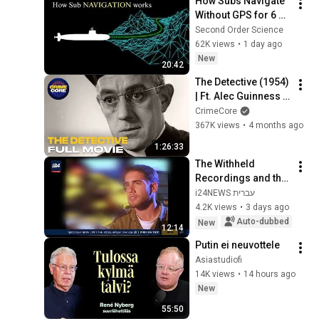
How Subs Navigate 
Without GPS for 6 
Months. (Its Genius)
Second Order Science
62K views
•
1 day ago
New
20:42
The Detective (1954) 
| Ft. Alec Guinness | 
Full Movie | 
CrimeCore
CrimeCore
367K views
•
4 months ago
1:26:33
The Withheld 
Recordings and the 
Commander Speaks 
i24NEWS עברית
for the First Time: 
4.2K views
•
3 days ago
20 Years Since the 
Auto-dubbed
New
12:14
INS Hanit...
Putin ei neuvottele
Asiastudiofi
14K views
•
14 hours ago
New
55:50