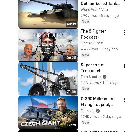
Outnumbered Tanks 
Won the Six-Day War 
World War 2 Vault
- The Sinai 
29K views
•
6 days ago
Showdown 
New
43:39
Explained
The X Fighter 
Podcast - 
Παναγιώτης 
Fighter Pilot X
Γεωργιάδης - μέρος 
4.4K views
•
1 day ago
1 - Από την 
New
1:00:25
Πολεμική Μοίρα 
Supersonic 
στο ΣΟΤ
Trebuchet
Tom Stanton
1.1M views
•
1 day ago
New
21:56
C-390 Millennium: 
Flying hospital, 
tanker and 
Tankista
firefighter – Czech 
124K views
•
2 days ago
Army's transformer
New
14:29