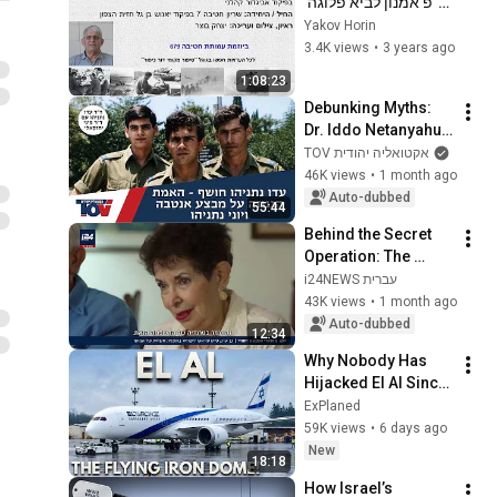
מ"פ אמנון לביא פלוגה 
מ' גדוד 77 בפיקוד 
Yakov Horin
אביגדור קהלני חטיבה 
3.4K views
•
3 years ago
7 מלחמת יום 
1:08:23
הכיפורים
Debunking Myths: 
Dr. Iddo Netanyahu 
Reveals the Hidden 
TOV אקטואליה יהודית
Truth About 
46K views
•
1 month ago
Operation Entebbe 
Auto-dubbed
55:44
and Yoni Net...
Behind the Secret 
Operation: The 
Mossad's Hidden 
i24NEWS עברית
Plan Revealed - 
43K views
•
1 month ago
After 60 Years
Auto-dubbed
12:34
Why Nobody Has 
Hijacked El Al Since 
1968 Despite Being 
ExPlaned
The Most Attacked 
59K views
•
6 days ago
Airline On Earth!
New
18:18
How Israel’s 