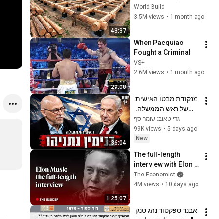
HUGE Wooden 
World Build
House for his 
3.5M views
•
1 month ago
Family | Start to 
43:37
Finish by 
When Pacquiao 
@bjornbrenton
Fought a Criminal
VS+
2.6M views
•
1 month ago
29:08
מנקודת מבטו האישית 
של ראש הממשלה. 
שומר סף 385 עם 
גדי טאוב: שומר סף
בנימין נתניהו
99K views
•
5 days ago
New
1:36:04
The full-length 
interview with Elon 
Musk | The 
The Economist
Economist
4M views
•
10 days ago
1:25:07
אבנר ספקטור נהג טנק 