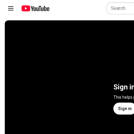
Sign i
This helps
Sign in