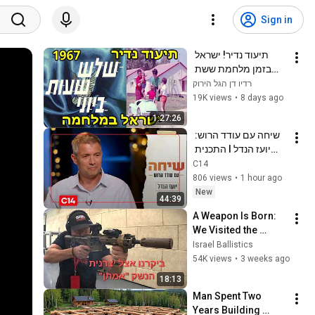
Sign in
תיעוד נדיר! ישראל 
בזמן מלחמת ששת 
הימים - 1968
רדיו דן הגל הירוק
19K views
•
8 days ago
1:27:26
שיחה עם עודד הרוש: 
יועז הנדל I התכנית 
המלאה
C14
806 views
•
1 hour ago
New
44:39
A Weapon Is Born: 
We Visited the 
Emtan Israeli 
Israel Ballistics
Factory, Saw How 
54K views
•
3 weeks ago
Weapons Are Made, 
18:13
and Fired Many ...
Man Spent Two 
Years Building 