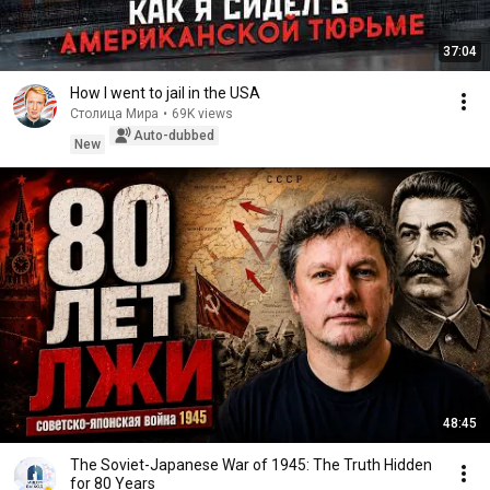
37:04
How I went to jail in the USA
Столица Мира
•
69K views
Auto-dubbed
New
48:45
The Soviet-Japanese War of 1945: The Truth Hidden
for 80 Years