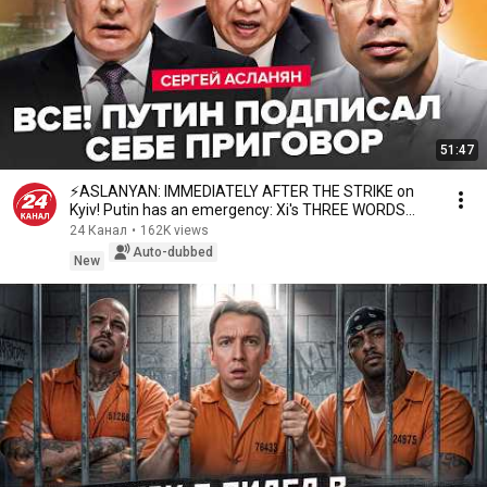
51:47
⚡ASLANYAN: IMMEDIATELY AFTER THE STRIKE on
Kyiv! Putin has an emergency: Xi's THREE WORDS
changed...
24 Канал
•
162K views
Auto-dubbed
New