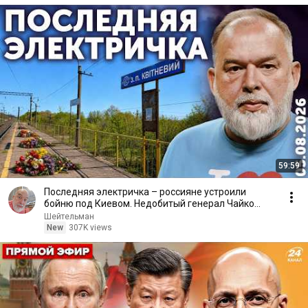
59:59
Последняя электричка – россияне устроили
бойню под Киевом. Недобитый генерал Чайко
бьёт шрапнелью!
Шейтельман
New
307K views