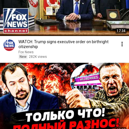
17:34
WATCH: Trump signs executive order on birthright
citizenship
Fox News
New
282K views