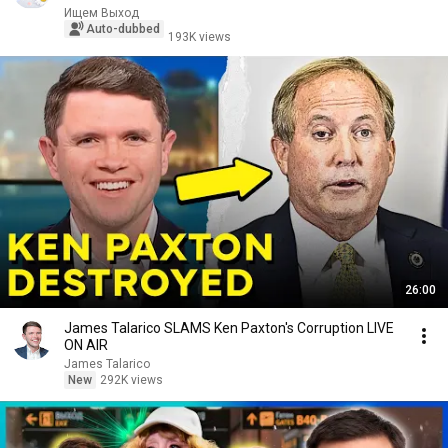
Ищем Выход
Auto-dubbed
193K views
26:00
James Talarico SLAMS Ken Paxton's Corruption LIVE
ON AIR
James Talarico
New
292K views