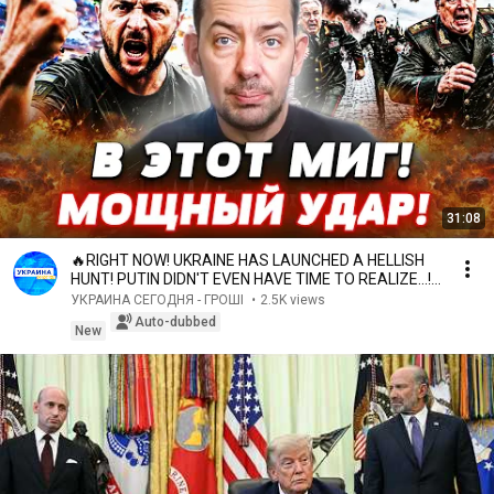
31:08
🔥RIGHT NOW! UKRAINE HAS LAUNCHED A HELLISH
HUNT! PUTIN DIDN'T EVEN HAVE TIME TO REALIZE...! |
TSY...
УКРАИНА СЕГОДНЯ - ГРОШІ
•
2.5K views
Auto-dubbed
New