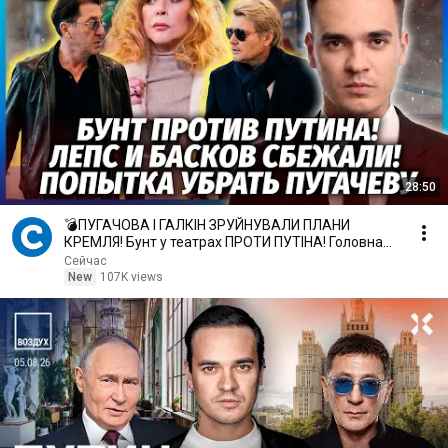
28:50
💣ПУГАЧОВА І ГАЛКІН ЗРУЙНУВАЛИ ПЛАНИ
КРЕМЛЯ! Бунт у театрах ПРОТИ ПУТІНА! Головна
подія ЦЬОГО ЛІТА
Сейчас
New
107K views