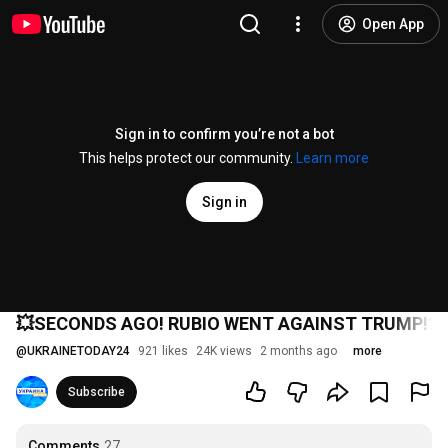
Open App
Sign in to confirm you’re not a bot
This helps protect our community.
Learn more
Sign in
💥SECONDS AGO! RUBIO WENT AGAINST TRUMP!? V
@
UKRAINETODAY24
921 likes
24K views
2 months ago
more
Subscribe
Comments
27