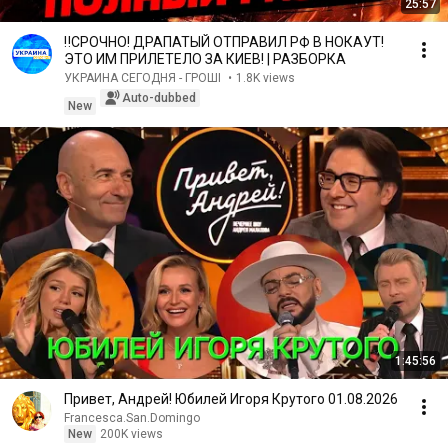
25:57
‼️СРОЧНО! ДРАПАТЫЙ ОТПРАВИЛ РФ В НОКАУТ!
ЭТО ИМ ПРИЛЕТЕЛО ЗА КИЕВ! | РАЗБОРКА
УКРАИНА СЕГОДНЯ - ГРОШІ
•
1.8K views
Auto-dubbed
New
1:45:56
Привет, Андрей! Юбилей Игоря Крутого 01.08.2026
Francesca.San.Domingo
New
200K views