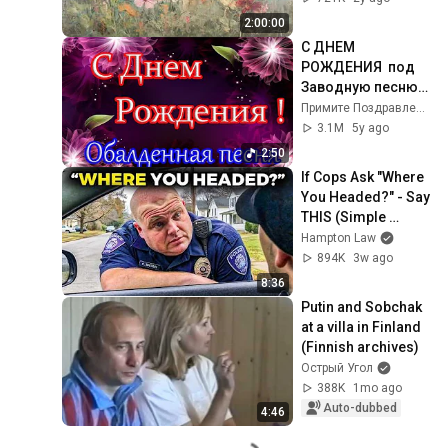
Wildflower
2:00:00
С ДНЕМ 
РОЖДЕНИЯ  под 
Заводную песню! 
Красивое 
Примите Поздравления
поздравление С 
3.1M
5y ago
Днем Рождения!
2:50
If Cops Ask "Where 
You Headed?" - Say 
THIS (Simple 
Phrase)
Hampton Law
894K
3w ago
8:36
Putin and Sobchak 
at a villa in Finland 
(Finnish archives)
Острый Угол
388K
1mo ago
Auto-dubbed
4:46