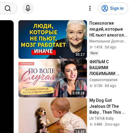
Sign in
Психология 
людей, которые 
НЕ пьют алкоголь 
(согласно 
Ментальное Долголетие and 2 more
нейронауке) | 
141K
5d ago
Татьяна 
New
30:27
Черниговская
ФИЛЬМ С 
ВАШИМИ 
ЛЮБИМЫМИ 
АКТЕРАМИ❤️ | 
Сериалотерапия
ЗАХВАТЫВАЮЩАЯ 
615K
8d ago
МЕЛОДРАМА О 
3:09:28
СИЛЕ СУДЬБЫ 
My Dog Got 
Jealous Of The 
Baby… Then This 
Happened 😂🐶
LN TikTok Baby
648K
2mo ago
13:39