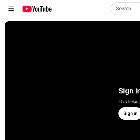
Sign i
This helps
Sign in