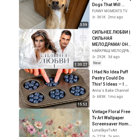
Dogs That Will 
Make Your Day
FUNNY MOMENTS TV
361K
2mo ago
3:59
СИЛЬНЕЕ ЛЮБВИ | 
СИЛЬНАЯ 
МЕЛОДРАМА! ОНА 
ПОЛЮБИЛА НЕ 
НАЙКРАЩІ МЕЛОДРАМИ
ТОГО МУЖЧИНУ… 
292K
3d ago
ВСЯ ПРАВДА 
New
1:30:27
ШОКИРОВАЛА ЕЁ! | 
I Had No Idea Puff 
1
Pastry Could Do 
This! 5 Ideas — I 
Learned This Trick 
Anna`s Bake Channel
at an Expensive 
683K
1mo ago
Restaurant!
15:52
Vintage Floral Free 
Tv Art Wallpaper 
Screensaver Home 
Decor Samsung Oil 
LunaSkyeTvArt
Painting Digital 
721K
2y ago