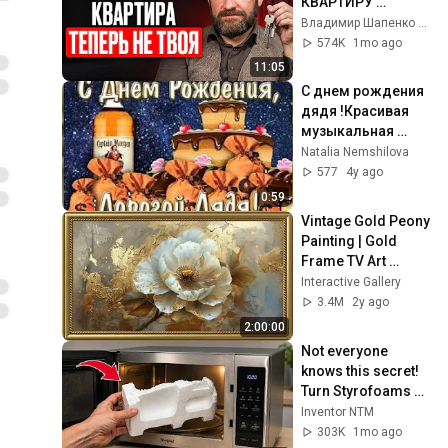
КВАРТИРУ 
РОДИТЕЛЕЙ? 
Владимир Шапенко — Юрист для Бизнеса
Новые правила 
574K
1mo ago
наследства в 2026 
11:05
году
С днем рождения 
дядя !Красивая 
музыкальная 
открытка с днем 
Natalia Nemshilova
рождения дядя !
577
4y ago
0:59
Vintage Gold Peony 
Painting | Gold 
Frame TV Art 
Screensaver for TV 
Interactive Gallery
Wallpaper
3.4M
2y ago
2:00:00
Not everyone 
knows this secret! 
Turn Styrofoams 
into Something 
Inventor NTM
Amazing with a 
303K
1mo ago