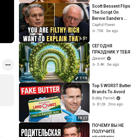
Scott Bessent Flips 
The Script On 
Bernie Sanders 
With One Biden 
Capitol Power
Question
75K
3w ago
6:57
СЕГОДНЯ 
ПРАЗДНИК У ТЕБЯ
Джанет
3.4K
3w ago
1:19
Top 5 WORST Butter 
Brands To Avoid
Bobby Parrish
812K
2mo ago
19:27
ПОЧЕМУ ВЫ НЕ 
ПОЛУЧИТЕ 