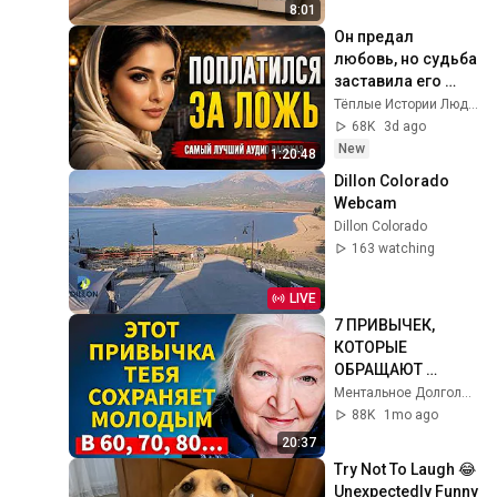
Microwave
8:01
Он предал 
любовь, но судьба 
заставила его 
заплатить
Тёплые Истории Людей
68K
3d ago
New
1:20:48
Dillon Colorado 
Webcam
Dillon Colorado
163 watching
LIVE
7 ПРИВЫЧЕК, 
КОТОРЫЕ 
ОБРАЩАЮТ 
СТАРЕНИЕ ВСПЯТЬ 
Ментальное Долголетие
ПОСЛЕ 60 ЛЕТ | 
88K
1mo ago
Татьяна 
20:37
Черниговская
Try Not To Laugh 😂 
Unexpectedly Funny 