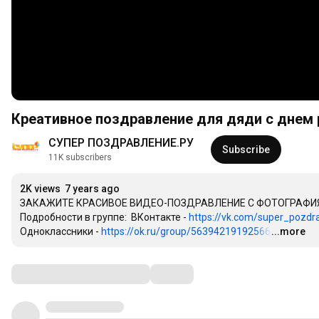
Креативное поздравление для дяди с днем р
СУПЕР ПОЗДРАВЛЕНИЕ.РУ
Subscribe
11K subscribers
2K views
7 years ago
ЗАКАЖИТЕ КРАСИВОЕ ВИДЕО-ПОЗДРАВЛЕНИЕ С ФОТОГРАФИЯМ
Подробности в группе:  ВКонтакте - 
https://vk.com/super_pozdra
Одноклассники - 
https://ok.ru/group/56394219192566
...more
…
Comments