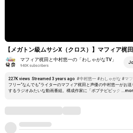
【メガトン級ムサシX（クロス）】マフィア梶田
マフィア梶田と中村悠一の「わしゃがなTV」
Jo
940K subscribers
227K views
Streamed 3 years ago
#中村悠一
#わしゃがな
#マ
フリー“なんでも”ライターのマフィア梶田と声優の中村悠一がお送
するラジオみたいな動画番組。構成作家に「ポプテピピック
…
...mo
Comments