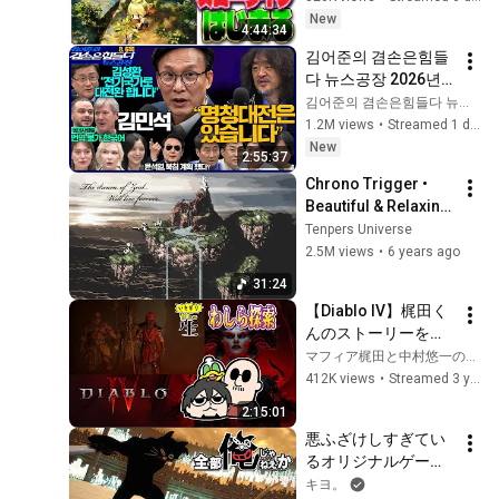
New
4:44:34
김어준의 겸손은힘들
다 뉴스공장 2026년 8
월 6일 목요일 [김민
김어준의 겸손은힘들다 뉴스공장
석, 김성환, 홍사훈X주
1.2M views
•
Streamed 1 day ago
진우X봉지욱X박시동, 
New
2:55:37
동네사람들]
Chrono Trigger • 
Beautiful & Relaxing 
Piano Covers 🎹 
Tenpers Universe
#tenpers
2.5M views
•
6 years ago
31:24
【Diablo IV】梶田く
んのストーリーを進
めるけどもめっちゃ
マフィア梶田と中村悠一の「わしゃがなTV」
途中からなので雑談
412K views
•
Streamed 3 years ago
配信に近いディアブ
2:15:01
ロ
悪ふざけしすぎてい
るオリジナルゲーム
『 全部俺じゃねえか 
キヨ。