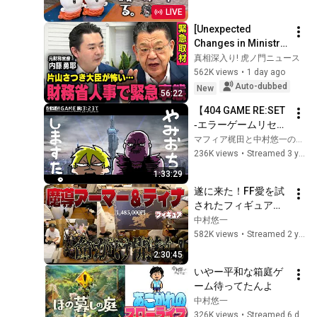
LIVE
[Unexpected 
Changes in Ministry 
of Finance 
真相深入り! 虎ノ門ニュース
Personnel] 
562K views
•
1 day ago
*Emergency 
Auto-dubbed
New
56:22
Interview with a 
【404 GAME RE:SET 
Former Bureaucr...
‐エラーゲームリセッ
ト‐】マフィア梶田と
マフィア梶田と中村悠一の「わしゃがなTV」
中村悠一の「わしゃ
236K views
•
Streamed 3 years ago
生」＃36【わしゃが
1:33:29
なTV】
遂に来た！FF愛を試
されたフィギュアを2
人で開封！1人は辞め
中村悠一
とけ！！
582K views
•
Streamed 2 years ago
2:30:45
いやー平和な箱庭ゲ
ーム待ってたんよ
中村悠一
326K views
•
Streamed 6 days ago