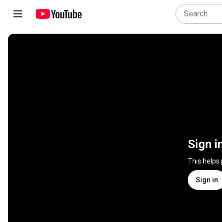
Sign i
This helps
Sign in