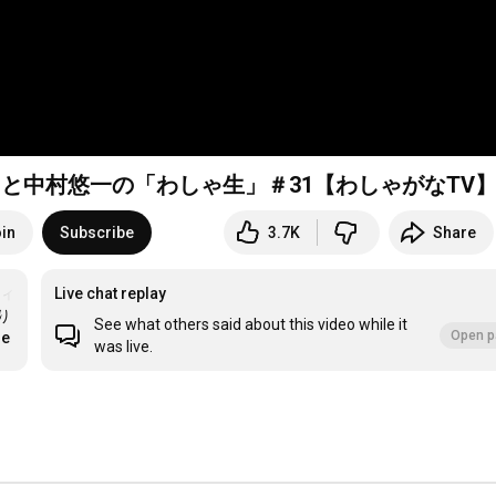
と中村悠一の「わしゃ生」＃31【わしゃがなTV
in
Subscribe
3.7K
Share
フィア梶田
Live chat replay
り
See what others said about this video while it
Open p
re
was live.