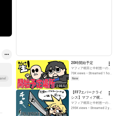
】
20時開始予定
マフィア梶田と中村悠一の「わしゃがなTV」
70K views
•
Streamed 1 hour ago
New
anel
2:05:52
【FF7エバークライ
シス】マフィア梶田
と中村悠一の「わし
マフィア梶田と中村悠一の「わしゃがなTV」
ゃ生」＃38【わしゃ
295K views
•
Streamed 2 years ago
がなTV】
1:26:05