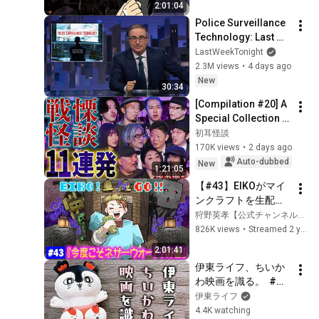
2:01:04
Police Surveillance 
Technology: Last 
Week Tonight with 
LastWeekTonight
John Oliver (HBO)
2.3M views
•
4 days ago
New
30:34
[Compilation #20] A 
Special Collection 
of 11 Terrifying 
初耳怪談
Ghost Stories 
170K views
•
2 days ago
[Murata Ramu] 
Auto-dubbed
New
1:21:05
[Iyama Ryokic...
【#43】EIKOがマイ
ンクラフトを生配信
【今度こそネザーウ
狩野英孝【公式チャンネル】EIKO!GO!!
ォート！の巻】
826K views
•
Streamed 2 years ago
2:01:41
伊東ライフ、ちいか
わ映画を識る。  #伊
東ライフ
伊東ライフ
4.4K watching