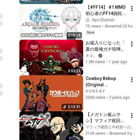
【#FF14】 #1 MMO
初心者のFF14挑戦 キ
ャラクタークリエイ
涼 - Ryo Channel -
トから 【チル枠/涼】
75 views
•
Streamed 22 hours ago
New
3:10:16
お蔵入りになった「 
夏の最俺ガチ喧嘩ス
ペシャル 」
キヨ。
1.3M views
•
1 year ago
3:03:11
Cowboy Bebop 
(Original 
Soundtrack) by 
S U N D A Y
Seatbelts - 1998
200K views
•
2 years ago
2:15:31
【メガトン級ムサ
シ】マフィア梶田と
中村悠一の「わしゃ
マフィア梶田と中村悠一の「わしゃがなTV」
生」＃28【わしゃが
212K views
•
Streamed 3 years ago
なTV/同時視聴企画】